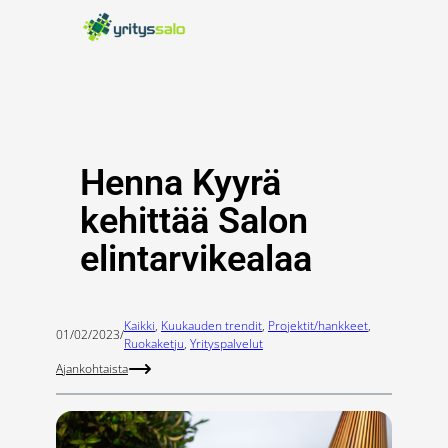
Siirry
sisältöön
Henna Kyyrä
kehittää Salon
elintarvikealaa
Kaikki
, 
Kuukauden trendit
, 
Projektit/hankkeet
, 
01/02/2023
/
Ruokaketju
, 
Yrityspalvelut
Ajankohtaista