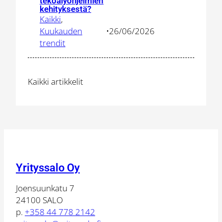
tekoälyohjelmien
Mitä
kehityksestä?
Kaikki
, 
yritysten
Kuukauden
•
26/06/2026
tulisi
trendit
tietää
tekoälyohje
kehityksest
Kaikki artikkelit
Yrityssalo Oy
Joensuunkatu 7
24100 SALO
p.
+358 44 778 2142