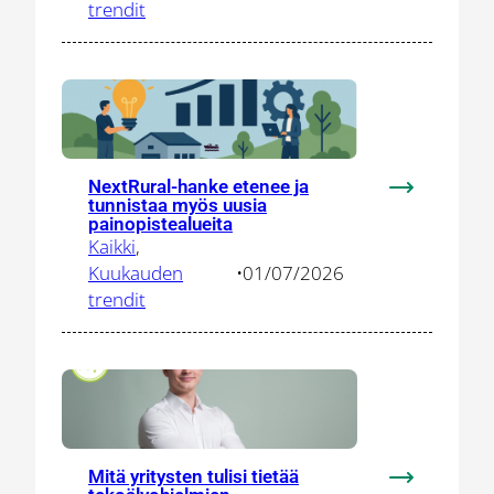
verkostoon
trendit
vauhdittam
puolustus-
ja
turvallisuus
innovaatioit
NextRural-hanke etenee ja
:
tunnistaa myös uusia
NextRural-
painopistealueita
Kaikki
, 
hanke
Kuukauden
•
01/07/2026
etenee
trendit
ja
tunnistaa
myös
uusia
painopistea
Mitä yritysten tulisi tietää
: