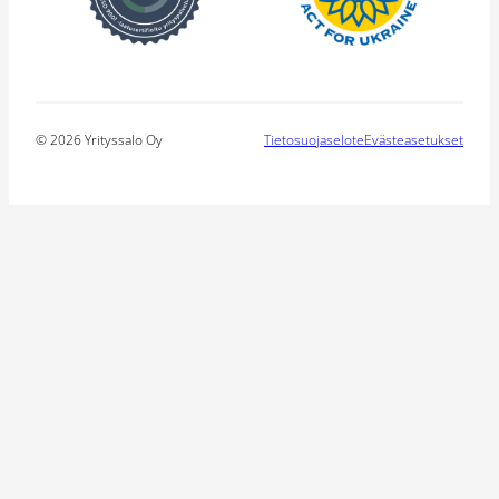
© 2026 Yrityssalo Oy
Tietosuojaselote
Evästeasetukset