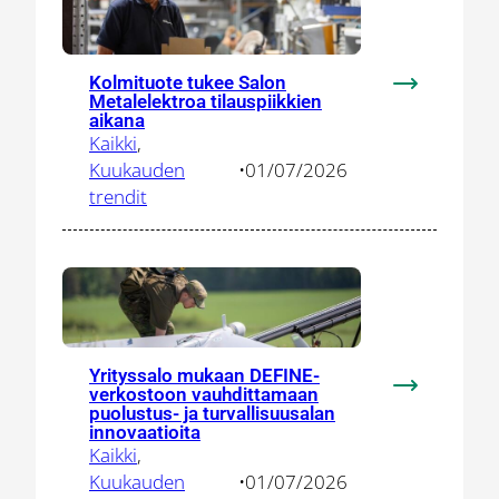
ja
herättelee
paikallisia
Kolmituote tukee Salon
toimittajia
:
Metalelektroa tilauspiikkien
Kolmituote
aikana
Kaikki
, 
tukee
Kuukauden
•
01/07/2026
Salon
trendit
Metalelektr
tilauspiikki
aikana
Yrityssalo mukaan DEFINE-
verkostoon vauhdittamaan
:
puolustus- ja turvallisuusalan
Yrityssalo
innovaatioita
mukaan
Kaikki
, 
DEFINE-
Kuukauden
•
01/07/2026