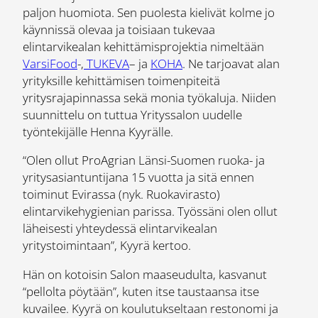
paljon huomiota. Sen puolesta kielivät kolme jo
käynnissä olevaa ja toisiaan tukevaa
elintarvikealan kehittämisprojektia nimeltään
VarsiFood
-,
TUKEVA
– ja
KOHA
. Ne tarjoavat alan
yrityksille kehittämisen toimenpiteitä
yritysrajapinnassa sekä monia työkaluja. Niiden
suunnittelu on tuttua Yrityssalon uudelle
työntekijälle Henna Kyyrälle.
“Olen ollut ProAgrian Länsi-Suomen ruoka- ja
yritysasiantuntijana 15 vuotta ja sitä ennen
toiminut Evirassa (nyk. Ruokavirasto)
elintarvikehygienian parissa. Työssäni olen ollut
läheisesti yhteydessä elintarvikealan
yritystoimintaan”, Kyyrä kertoo.
Hän on kotoisin Salon maaseudulta, kasvanut
“pellolta pöytään”, kuten itse taustaansa itse
kuvailee. Kyyrä on koulutukseltaan restonomi ja