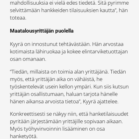
mahdollisuuksia ei vielä edes tiedetä. Sitä pyrimme
selvittämään hankkeiden tilaisuuksien kautta”, hän
toteaa.
Maatalousyrittäjän puolella
Kyyrä on innostunut tehtävästään. Hän arvostaa
kotimaista lähiruokaa ja kokee elintarviketuottajan
osan omanaan.
“Tiedän, millaista on toimia alan yrittäjänä. Tiedän
myös, että yrittäjän aika on vähäistä, he
työskentelevät usein kellon ympäri. Kun siis kutsun
yrittäjän osallistumaan, haluan tarjota hänelle
hänen aikansa arvoista tietoa”, Kyyrä ajattelee.
Konkreettisesti se näkyy niin, että hanketilaisuudet
pyritään järjestämään yrittäjille sopivaan aikaan.
Myös työhyvinvoinnin lisääminen on osa
hanketyötä.