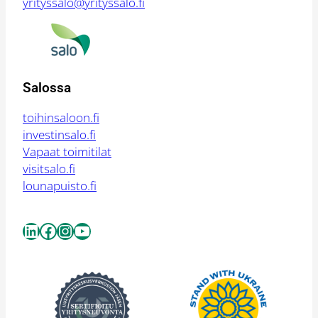
yrityssalo@yrityssalo.fi
Salossa
toihinsaloon.fi
investinsalo.fi
Vapaat toimitilat
visitsalo.fi
lounapuisto.fi
LinkedIn
Facebook
Instagram
YouTube