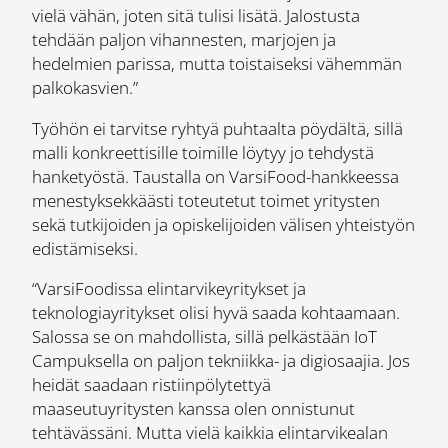
vielä vähän, joten sitä tulisi lisätä. Jalostusta
tehdään paljon vihannesten, marjojen ja
hedelmien parissa, mutta toistaiseksi vähemmän
palkokasvien.”
Työhön ei tarvitse ryhtyä puhtaalta pöydältä, sillä
malli konkreettisille toimille löytyy jo tehdystä
hanketyöstä. Taustalla on VarsiFood-hankkeessa
menestyksekkäästi toteutetut toimet yritysten
sekä tutkijoiden ja opiskelijoiden välisen yhteistyön
edistämiseksi.
“VarsiFoodissa elintarvikeyritykset ja
teknologiayritykset olisi hyvä saada kohtaamaan.
Salossa se on mahdollista, sillä pelkästään IoT
Campuksella on paljon tekniikka- ja digiosaajia. Jos
heidät saadaan ristiinpölytettyä
maaseutuyritysten kanssa olen onnistunut
tehtävässäni. Mutta vielä kaikkia elintarvikealan