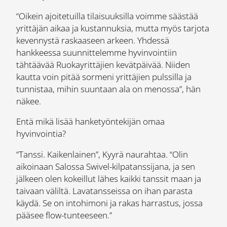
“Oikein ajoitetuilla tilaisuuksilla voimme säästää
yrittäjän aikaa ja kustannuksia, mutta myös tarjota
kevennystä raskaaseen arkeen. Yhdessä
hankkeessa suunnittelemme hyvinvointiin
tähtäävää Ruokayrittäjien kevätpäivää. Niiden
kautta voin pitää sormeni yrittäjien pulssilla ja
tunnistaa, mihin suuntaan ala on menossa”, hän
näkee.
Entä mikä lisää hanketyöntekijän omaa
hyvinvointia?
“Tanssi. Kaikenlainen”, Kyyrä naurahtaa. “Olin
aikoinaan Salossa Swivel-kilpatanssijana, ja sen
jälkeen olen kokeillut lähes kaikki tanssit maan ja
taivaan väliltä. Lavatansseissa on ihan parasta
käydä. Se on intohimoni ja rakas harrastus, jossa
pääsee flow-tunteeseen.”