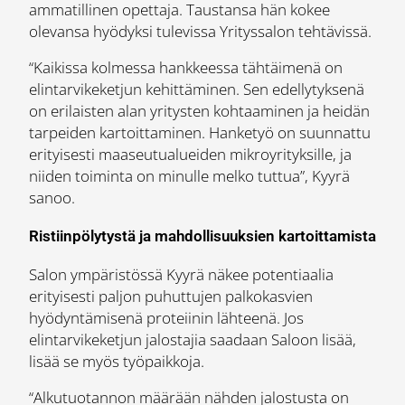
ammatillinen opettaja. Taustansa hän kokee
olevansa hyödyksi tulevissa Yrityssalon tehtävissä.
“Kaikissa kolmessa hankkeessa tähtäimenä on
elintarvikeketjun kehittäminen. Sen edellytyksenä
on erilaisten alan yritysten kohtaaminen ja heidän
tarpeiden kartoittaminen. Hanketyö on suunnattu
erityisesti maaseutualueiden mikroyrityksille, ja
niiden toiminta on minulle melko tuttua”, Kyyrä
sanoo.
Ristiinpölytystä ja mahdollisuuksien kartoittamista
Salon ympäristössä Kyyrä näkee potentiaalia
erityisesti paljon puhuttujen palkokasvien
hyödyntämisenä proteiinin lähteenä. Jos
elintarvikeketjun jalostajia saadaan Saloon lisää,
lisää se myös työpaikkoja.
“Alkutuotannon määrään nähden jalostusta on