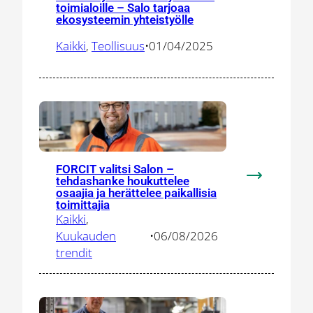
toimialoille – Salo tarjoaa
IONCOR
ekosysteemin yhteistyölle
tuo
sähköistymis
Kaikki
, 
Teollisuus
•
01/04/2025
uusille
toimialoille
–
Salo
tarjoaa
ekosysteem
yhteistyölle
FORCIT valitsi Salon –
tehdashanke houkuttelee
:
osaajia ja herättelee paikallisia
FORCIT
toimittajia
valitsi
Kaikki
, 
Salon
Kuukauden
•
06/08/2026
–
trendit
tehdashank
houkuttelee
osaajia