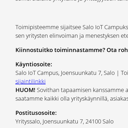
Toimipisteemme sijaitsee Salo IoT Campuk
sen yritysten elinvoiman ja menestyksen et
Kiinnostuitko toiminnastamme? Ota roh
Käyntiosoite:
Salo IoT Campus, Joensuunkatu 7, Salo | To
sijaintilinkki
HUOM!
Sovithan tapaamisen kanssamme ain
saatamme kaikki olla yrityskäynnillä, asiak
Postitusosoite:
Yrityssalo, Joensuunkatu 7, 24100 Salo