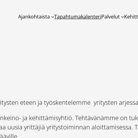
Ajankohtaista
Tapahtumakalenteri
Palvelut
Kehit
itysten eteen ja työskentelemme yritysten arjessa
keino- ja kehittämisyhtiö. Tehtävänämme on tukea
aa uusia yrittäjiä yritystoiminnan aloittamisessa
ääville.