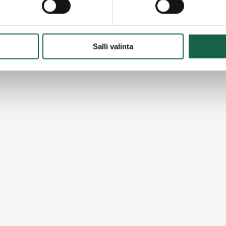
ahtumia yrityks
Salli valinta