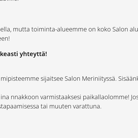
sella, mutta toiminta-alueemme on koko Salon al
een!
keasti yhteyttä!
imipisteemme sijaitsee Salon Meriniityssä. Sisä
a nnakkoon varmistaaksesi paikallaolomme! Jos 
astapaamisessa tai muuten varattuna.