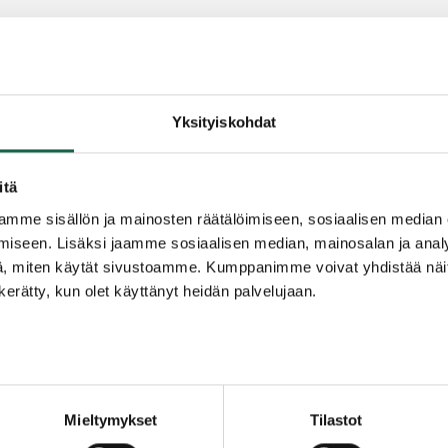
ostiosoitteeseemme
Yksityiskohdat
itä
mme sisällön ja mainosten räätälöimiseen, sosiaalisen median
iseen. Lisäksi jaamme sosiaalisen median, mainosalan ja analy
täessä: DABAFIHH
, miten käytät sivustoamme. Kumppanimme voivat yhdistää näitä t
n kerätty, kun olet käyttänyt heidän palvelujaan.
ttää verkkolaskuja, lähetä lasku sähköpostitse pdf
.fi
ossa skannauspalveluun Yrityssalo Oy, 22371793. 
Mieltymykset
Tilastot