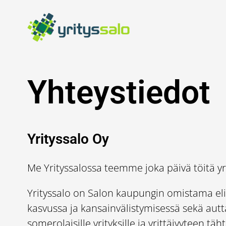
Siirry
sisältöön
Yhteystiedot
Yrityssalo Oy
Me Yrityssalossa teemme joka päivä töitä yr
Yrityssalo on Salon kaupungin omistama elin
kasvussa ja kansainvälistymisessä sekä autt
somerolaisille yrityksille ja yrittäjyyteen täht