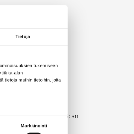
Tietoja
 ominaisuuksien tukemiseen
tiikka-alan
ietoja muihin tietoihin, joita
-muodossa
PL 100, 80020 Kollektor Scan
Markkinointi