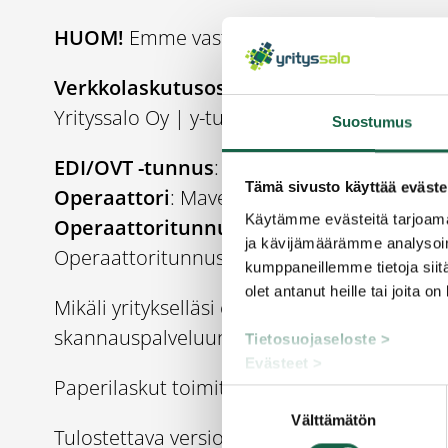
HUOM!
Emme vastaanota paperilaskuja p
Verkkolaskutusosoite
:
Yrityssalo Oy | y-tunnus: 2237179-3
Suostumus
EDI/OVT -tunnus
: 003722371793
Tämä sivusto käyttää eväste
Operaattori
: Maventa
Käytämme evästeitä tarjoama
Operaattoritunnus
: 003721291126
ja kävijämäärämme analysoim
Operaattoritunnus pankkiverkosta lähetet
kumppaneillemme tietoja siitä
olet antanut heille tai joita o
Mikäli yritykselläsi ei ole mahdollista lähe
skannauspalveluun
22371793@scan.netvisor
Tietosuojaseloste >
Evästeet >
Paperilaskut toimitetaan postitse pdf-muod
Suostumuksen
Välttämätön
valinta
Tulostettava versio
tässä