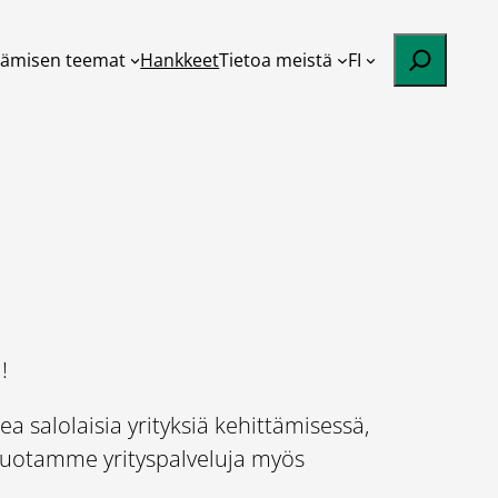
Etsi
tämisen teemat
Hankkeet
Tietoa meistä
FI
!
 salolaisia yrityksiä kehittämisessä,
. Tuotamme yrityspalveluja myös