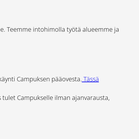
ue. Teemme intohimolla työtä alueemme ja
änkäynti Campuksen pääovesta.
Tässä
tulet Campukselle ilman ajanvarausta,