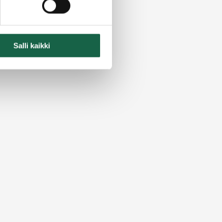
ille
Salli kaikki