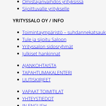
Omistajanvaihdos yrityksissä
Sijoittuvalle yritykselle
YRITYSSALO OY / INFO
Toimintaympäristö – suhdannekatsauk
Tule ja sijoitu Saloon
Yrityssalon sidosryhmät
Julkiset hankinnat
AJANKOHTAISTA
TAPAHTUMAKALENTERI
UUTISKIRJEET
VAPAAT TOIMITILAT
YHTEYSTIEDOT
IN ENGLISH