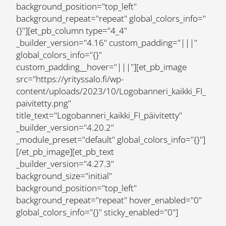
background_position="top_left"
background_repeat="repeat" global_colors_info="
{}"][et_pb_column type="4_4"
_builder_version="4.16" custom_padding="|||"
global_colors_info="{}"
custom_padding__hover="|||"][et_pb_image
src="https://yrityssalo.fi/wp-
content/uploads/2023/10/Logobanneri_kaikki_FI_
paivitetty.png"
title_text="Logobanneri_kaikki_FI_päivitetty"
_builder_version="4.20.2"
_module_preset="default" global_colors_info="{}"]
[/et_pb_image][et_pb_text
_builder_version="4.27.3"
background_size="initial"
background_position="top_left"
background_repeat="repeat" hover_enabled="0"
global_colors_info="{}" sticky_enabled="0"]