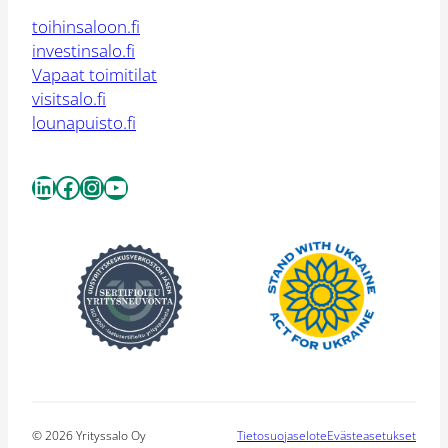
toihinsaloon.fi
investinsalo.fi
Vapaat toimitilat
visitsalo.fi
lounapuisto.fi
LinkedIn
Facebook
Instagram
YouTube
© 2026 Yrityssalo Oy
Tietosuojaselote
Evästeasetukset