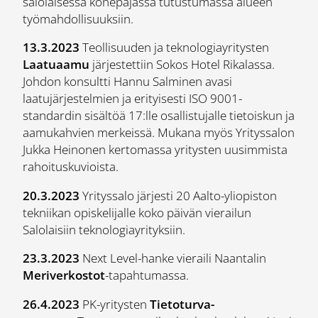
salolaisessa konepajassa tutustumassa alueen
työmahdollisuuksiin.
13.3.2023
Teollisuuden ja teknologiayritysten
Laatuaamu
järjestettiin Sokos Hotel Rikalassa.
Johdon konsultti Hannu Salminen avasi
laatujärjestelmien ja erityisesti ISO 9001-
standardin sisältöä 17:lle osallistujalle tietoiskun ja
aamukahvien merkeissä. Mukana myös Yrityssalon
Jukka Heinonen kertomassa yritysten uusimmista
rahoituskuvioista.
20.3.2023
Yrityssalo järjesti 20 Aalto-yliopiston
tekniikan opiskelijalle koko päivän vierailun
Salolaisiin teknologiayrityksiin.
23.3.2023
Next Level-hanke vieraili Naantalin
Meriverkostot
-tapahtumassa.
26.4.2023
PK-yritysten
Tietoturva-