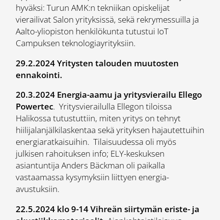
hyväksi: Turun AMK:n tekniikan opiskelijat
vierailivat Salon yrityksissä, sekä rekrymessuilla ja
Aalto-yliopiston henkilökunta tutustui IoT
Campuksen teknologiayrityksiin.
29.2.2024
Yritysten talouden muutosten
ennakointi.
20.3.2024 Energia-aamu ja yritysvierailu Ellego
Powertec
. Yritysvierailulla Ellegon tiloissa
Halikossa tutustuttiin, miten yritys on tehnyt
hiilijalanjälkilaskentaa sekä yrityksen hajautettuihin
energiaratkaisuihin. Tilaisuudessa oli myös
julkisen rahoituksen info; ELY-keskuksen
asiantuntija Anders Bäckman oli paikalla
vastaamassa kysymyksiin liittyen energia-
avustuksiin.
22.5.2024 klo 9-14 Vihreän siirtymän eriste- ja