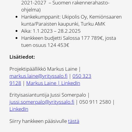
2021-2027 – Suomen rakennerahasto-
ohjelma)
Hankekumppanit: Ukipolis Oy, Kemiönsaaren
kunta/Paraisten kaupunki, Turku AMK
Aika: 1.1.2023 – 28.2.2025
Hankkeen budjetti Salossa 177 789€, josta
tuen osuus 124 453€
Lisätiedot:
Projektipäällikkö Markus Laine |
markus.laine@yrityssalo.fi
|
050 323
9128
|
Markus Laine | LinkedIn
Erityisasiantuntija Jussi Somerpalo |
jussi.somerpalo@yrityssalo.fi
| 050 911 2580 |
LinkedIn
Siirry hankkeen pääsivulle
tästä