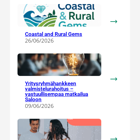
:
Coastal
Coastal and Rural Gems
and
26/06/2026
Rural
Gems
:
Yritysryhmähankkeen
valmistelurahoitus –
Yritysryhm
vastuullisempaa matkailua
valmistelura
Saloon
–
09/06/2026
vastuullise
matkailua
Saloon