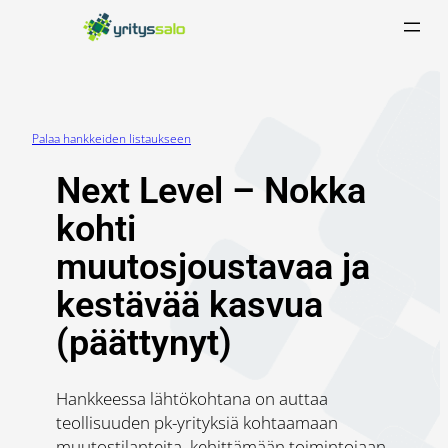
Siirry
sisältöön
Palaa hankkeiden listaukseen
Next Level – Nokka
kohti
muutosjoustavaa ja
kestävää kasvua
(päättynyt)
Hankkeessa lähtökohtana on auttaa
teollisuuden pk-yrityksiä kohtaamaan
muutostilanteita, kehittämään toimintojaan