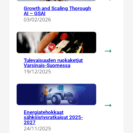
:
Growth and Scaling Thorough
Growth
AI – GSAI
and
03/02/2026
Scaling
Thorough
AI
–
GSAI
:
Tulevaisuuden ruokaketjut
Tulevaisuu
Varsinais-Suomessa
ruokaketjut
19/12/2025
Varsinais-
Suomessa
:
Energiatehokkaat
Energiateho
sähköistysratkaisut 2025-
sähköistysra
2027
24/11/2025
2025-