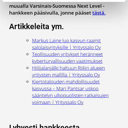
muualla Varsinais-Suomessa Next Level -
hankkeen pääsivulla, jonne pääset
tästä.
Artikkeleita ym.
Markus Laine luo kasvun raamit
salolaisyrityksille | Yrityssalo Oy
Teollisuuden yritykset heränneet
kyberturvallisuuden vaatimukset
Hiilijalanjälki haltuun Riikin alueen
yritysten mallilla | Yrityssalo Oy
Kiertotalouden mahdollisuudet
kasvussa – Mari Pantsar uskoo
sääntelyn ulkopuolisten ratkaisujen
voimaan | Yrityssalo Oy
Lyhyesti hankkeesta