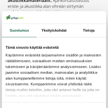
akustiikkamateriaalit.
Ajankohtaistilaisuus
eriste- ja akustiikka alan vihreän siirtymän
ratkaisuista ja niiden käyttöönoton
mahdollisuuksista ja haasteista rakennusalalla.
Tilaisuus oli suunnattu rakennus- ja
rakennustuotealan sekä kiertotalouden
Suostumus
Yksityiskohdat
Tietoja
ammattilaisille, asiantuntijoille ja toimijoille, jotka
haluavat olla edistämässä vihreää siirtymää.
Tämä sivusto käyttää evästeitä
25.4-12.6.2024 klo 8.30-11 Teollisuuden
Käytämme evästeitä tarjoamamme sisällön ja mainosten
hiilijalanjäljen laskennan työpajasarja.
Neljän
räätälöimiseen, sosiaalisen median ominaisuuksien
työpajan sarja, jossa osallistujia opastettiin
tukemiseen ja kävijämäärämme analysoimiseen. Lisäksi
laskemaan oman yrityksen hiilijalanjälki Y-Hiilari -
jaamme sosiaalisen median, mainosalan ja analytiikka-
ohjelman avulla. Työpajojen vetäjänä toimi Hannu
alan kumppaneillemme tietoja siitä, miten käytät
Salminen, AO-projektit Oy.
sivustoamme. Kumppanimme voivat yhdistää näitä
26.9.2024 EU:n rajahiilimenettely CBAM -
tietoja muihin tietoihin, joita olet antanut heille tai joita on
webinaari
ssa käytiin läpi yritysten velvollisuuksia
kerätty, kun olet käyttänyt heidän palvelujaan.
CO2-rarpotpointiin eräiden tuotteiden
maahantuontiin liittyen.
Tietosuojaseloste >