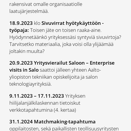
rakensivat omalle organisaatiolle
laatujärjestelmää.
18.9.2023
klo
Sivuvirrat hyötykäyttöön -
työpaja:
Toisen jäte on toisen raaka-aine.
Hyödynnetäänkö yrityksessäsi syntyviä sivuvirtoja?
Tarvitsetko materiaalia, joka voisi olla ylijäämää
joltakin muulta?
20.9.2023
Yritysvierailut Saloon – Enterprise
visits in Salo
saattoi jälleen yhteen Aalto-
yliopiston tekniikan opiskelijoita ja salon
teknologiayrityksiä.
9.11.2023 – 17.11.2023
Yrityksen
hiilijalanjälkilaskennan tietoiskut
verkkotapahtumina (4. kertaa)
31.1.2024
Matchmaking-tapahtuma
oppilaitosten, sekä paikallisten teollisuusyritysten