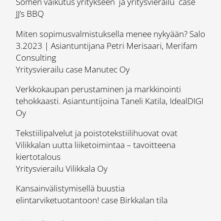
Somen vaikutus yritykseen ja yritysvierailu case
JJ’s BBQ
Miten sopimusvalmistuksella menee nykyään? Salo
3.2023 | Asiantuntijana Petri Merisaari, Merifam
Consulting
Yritysvierailu case Manutec Oy
Verkkokaupan perustaminen ja markkinointi
tehokkaasti. Asiantuntijoina Taneli Katila, IdealDIGI
Oy
Tekstiilipalvelut ja poistotekstiilihuovat ovat
Vilikkalan uutta liiketoimintaa – tavoitteena
kiertotalous
Yritysvierailu Vilikkala Oy
Kansainvälistymisellä buustia
elintarviketuotantoon! case Birkkalan tila