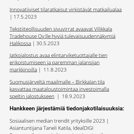
Innovatiiviset tilaratkaisut virkistävät matkailualaa
| 17.5.2023
Tekstiiteollisuuden sivuvirrat avaavat Vilikkala
Tradehouse Oy:lle hyviä tulevaisuudennäkymiä
Halikossa
| 30.5.2023
Jatkojalostus avaa elintarviketuottajalle tien
erikoistumiseen ja paremman jalansijan
markkinoilla
| 11.8.2023
Suomusjärveltä maailmalle – Birkkalan tila
kasvattaa maataloustoimintaa investoimalla
speltin jalostukseen
| 18.9.2023
Hankkeen järjestämiä tiedonjakotilaisuuksia:
Sosiaalisen median trendit yrityksille 2023 |
Asiantuntijana Taneli Katila, IdealDIGI