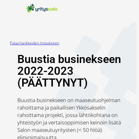
Siirry
sisältöön
Palaa hankkeiden listaukseen
Buustia businekseen
2022-2023
(PÄÄTTYNYT)
Buustia businekseen on maaseutuohjelman
rahoittama ja paikallisen Ykkösakselin
rahoittama projekti, jossa lähtökohtana on
yhteistyön ja vertaisoppimisen keinoin lisätä
Salon maaseutuyritysten (< 50 hlöä)
elinvoimaisuutta.