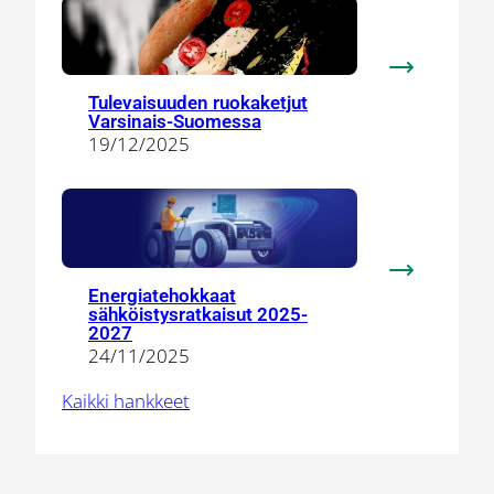
AI
–
GSAI
:
Tulevaisuuden ruokaketjut
Tulevaisuu
Varsinais-Suomessa
ruokaketjut
19/12/2025
Varsinais-
Suomessa
:
Energiatehokkaat
Energiateho
sähköistysratkaisut 2025-
sähköistysra
2027
24/11/2025
2025-
2027
Kaikki hankkeet