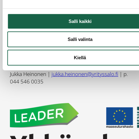
kehittämistarpeita, uusia innovaatioita ja
tulevaisuuden muutosajureita, ajankohtaisia
kehittämisteemoja. Keskeisessä asemassa ovat ns.
Salli kaikki
edelläkävijäyritykset/-yrittäjät, jotka näyttävät
mallia ’kollegoille’.
Salli valinta
Kiellä
Yhteystiedot:
Jukka Heinonen |
jukka.heinonen@yrityssalo.fi
| p.
044 546 0035