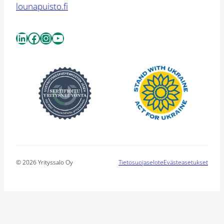
lounapuisto.fi
LinkedIn
Facebook
Instagram
YouTube
© 2026 Yrityssalo Oy
Tietosuojaselote
Evästeasetukset