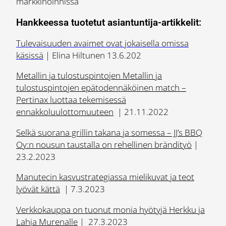
markkinoinnissa
Hankkeessa tuotetut asiantuntija-artikkelit:
Tulevaisuuden avaimet ovat jokaisella omissa
käsissä
| Elina Hiltunen 13.6.202
Metallin ja tulostuspintojen Metallin ja
tulostuspintojen epätodennäköinen match –
Pertinax luottaa tekemisessä
ennakkoluulottomuuteen
| 21.11.2022
Selkä suorana grillin takana ja somessa – JJ’s BBQ
Oy:n nousun taustalla on rehellinen brändityö
|
23.2.2023
Manutecin kasvustrategiassa mielikuvat ja teot
lyövät kättä
| 7.3.2023
Verkkokauppa on tuonut monia hyötyjä Herkku ja
Lahja Murenalle
| 27.3.2023