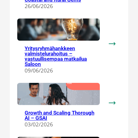
and
26/06/2026
Rural
Gems
:
Yritysryhmähankkeen
valmistelurahoitus –
Yritysryhm
vastuullisempaa matkailua
valmistelura
Saloon
–
09/06/2026
vastuullise
matkailua
Saloon
:
Growth and Scaling Thorough
Growth
AI – GSAI
and
03/02/2026
Scaling
Thorough