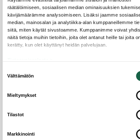
mukana, tarvitsemme suunnannäyttäjiä.
Olet yksi
räätälöimiseen, sosiaalisen median ominaisuuksien tukemise
heistä?
kävijämäärämme analysoimiseen. Lisäksi jaamme sosiaalis
Buustia businekseen on maaseutuohjelman
median, mainosalan ja analytiikka-alan kumppaneillemme tie
mahdollistama ja paikallisen Ykkösakseli ry:n
siitä, miten käytät sivustoamme. Kumppanimme voivat yhdis
rahoittama projekti, jossa lähtökohtana on
näitä tietoja muihin tietoihin, joita olet antanut heille tai joita o
yhteistyön ja vertaisoppimisen keinoin lisätä Salon
kerätty, kun olet käyttänyt heidän palvelujaan.
maaseutuyritysten (< 50 hlöä) elinvoimaisuutta,
resilienssikyvykkyyttä ja tulonlähteitä haastavissa
Tietosuojaseloste >
tilanteissa ja niiden jälkeisessä muuttuneessa
Evästeet >
Suostumuksen
toimintaympäristössä. Haluamme vaikuttaa
Välttämätön
valinta
yritysten muutoskyvykkyyteen ja
mukautumiskykyyn kohdata muutokset
Mieltymykset
työelämässä sekä omassa toimintaympäristössä ja
kilpailukentässä. Vertaistuen tuloksena syntyy
oivalluksia omien suunnitelmien eteenpäin
Tilastot
viemiselle ja kiinnostus liiketoimintojen
uudistamiseen.
Markkinointi
Nostamme esille yrityksille merkityksellisiä