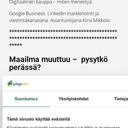
Digitaalinen kauppa – miten menestyä.
Google Business Linkedin markkinointi ja
viestintäkanavana. Asiantuntijana Kirsi Mikkola
******************************************
******************************************
*****
Maailma muuttuu – pysytkö
perässä?
Olemme keskellä murrosta: digitaalisuus,
robotiikka ja maailman tilanteen muutokset
muuttavat toimintaympäristöä ja kaikkia toimialoja
Suostumus
Yksityiskohdat
Tietoja
kiihtyvällä vauhdilla. Murroksen epävarmuus
asettaa paineita yrityksissä. Pysymmekö perässä –
minkä suunnan kannattaa ottaa – mihin suuntaan
Tämä sivusto käyttää evästeitä
kilpailijat ja toimiala menee! Pysyäkseen vauhdissa
Käytämme evästeitä tarjoamamme sisällön ja mainosten