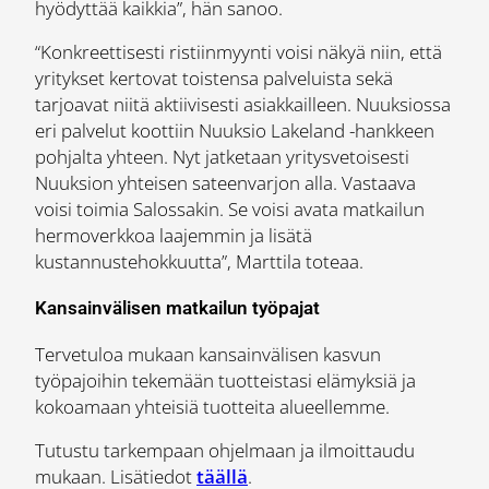
hyödyttää kaikkia”, hän sanoo.
“Konkreettisesti ristiinmyynti voisi näkyä niin, että
yritykset kertovat toistensa palveluista sekä
tarjoavat niitä aktiivisesti asiakkailleen. Nuuksiossa
eri palvelut koottiin Nuuksio Lakeland -hankkeen
pohjalta yhteen. Nyt jatketaan yritysvetoisesti
Nuuksion yhteisen sateenvarjon alla. Vastaava
voisi toimia Salossakin. Se voisi avata matkailun
hermoverkkoa laajemmin ja lisätä
kustannustehokkuutta”, Marttila toteaa.
Kansainvälisen matkailun työpajat
Tervetuloa mukaan kansainvälisen kasvun
työpajoihin tekemään tuotteistasi elämyksiä ja
kokoamaan yhteisiä tuotteita alueellemme.
Tutustu tarkempaan ohjelmaan ja ilmoittaudu
mukaan. Lisätiedot
täällä
.