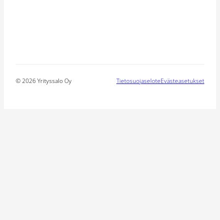
© 2026 Yrityssalo Oy
Tietosuojaselote
Evästeasetukset