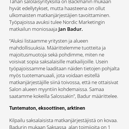
Tähän salolaisyrityksillä on Backmanin mukaan
hyvät edellytykset, mutta haasteena on ollut
ulkomaisten matkanjärjestäjien tavoittaminen.
Työpajoissa avuksi tulee Nordic Marketingin
matkailun moniosaaja
Jan Badur.
“Aluksi listaamme yritysten ja alueen
mahdollisuuksia. Määrittelemme tuotteita ja
majoitusmuotoja sekä pohdimme, miten ne
voisivat sopia saksalaisille matkailijoille. Usein
työpajoissamme laaditaan näiden tietojen pohjalta
myös tuotemanuaali, jota voidaan esitellä
matkanjärjestäjille siinä toivossa, että ne ottaisivat
Salon alueen myyntiin kohdemaissa. Samaa
saatamme kokeilla Salossakin”, Badur määrittelee.
Tuntematon, eksoottinen, arktinen
Kilpailu saksalaisista matkanjärjestäjistä on kovaa.
Badurin mukaan Saksassa alan toimijoita on 1