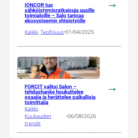
IONCOR tuo
:
sähköistymisratkaisuja uusille
toimialoille – Salo tarjoaa
IONCOR
ekosysteemin yhteistyölle
tuo
sähköistymis
Kaikki
, 
Teollisuus
•
01/04/2025
uusille
toimialoille
–
Salo
tarjoaa
ekosysteem
yhteistyölle
FORCIT valitsi Salon –
tehdashanke houkuttelee
:
osaajia ja herättelee paikallisia
FORCIT
toimittajia
valitsi
Kaikki
, 
Salon
Kuukauden
•
06/08/2026
–
trendit
tehdashank
houkuttelee