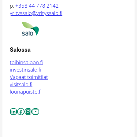
p.
+358 44 778 2142
yrityssalo@yrityssalo.fi
Salossa
toihinsaloon.fi
investinsalo.fi
Vapaat toimitilat
visitsalo.fi
lounapuisto.fi
LinkedIn
Facebook
Instagram
YouTube