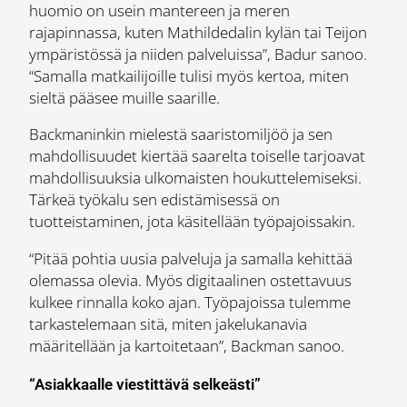
huomio on usein mantereen ja meren
rajapinnassa, kuten Mathildedalin kylän tai Teijon
ympäristössä ja niiden palveluissa”, Badur sanoo.
“Samalla matkailijoille tulisi myös kertoa, miten
sieltä pääsee muille saarille.
Backmaninkin mielestä saaristomiljöö ja sen
mahdollisuudet kiertää saarelta toiselle tarjoavat
mahdollisuuksia ulkomaisten houkuttelemiseksi.
Tärkeä työkalu sen edistämisessä on
tuotteistaminen, jota käsitellään työpajoissakin.
“Pitää pohtia uusia palveluja ja samalla kehittää
olemassa olevia. Myös digitaalinen ostettavuus
kulkee rinnalla koko ajan. Työpajoissa tulemme
tarkastelemaan sitä, miten jakelukanavia
määritellään ja kartoitetaan”, Backman sanoo.
“Asiakkaalle viestittävä selkeästi”