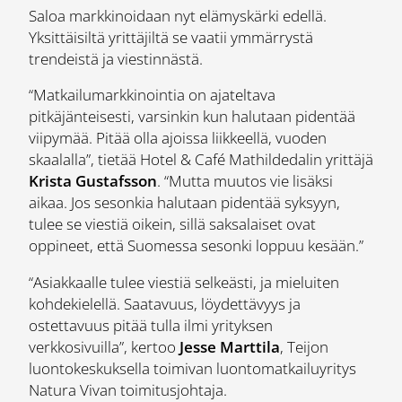
Saloa markkinoidaan nyt elämyskärki edellä.
Yksittäisiltä yrittäjiltä se vaatii ymmärrystä
trendeistä ja viestinnästä.
“Matkailumarkkinointia on ajateltava
pitkäjänteisesti, varsinkin kun halutaan pidentää
viipymää. Pitää olla ajoissa liikkeellä, vuoden
skaalalla”, tietää Hotel & Café Mathildedalin yrittäjä
Krista Gustafsson
. “Mutta muutos vie lisäksi
aikaa. Jos sesonkia halutaan pidentää syksyyn,
tulee se viestiä oikein, sillä saksalaiset ovat
oppineet, että Suomessa sesonki loppuu kesään.”
“Asiakkaalle tulee viestiä selkeästi, ja mieluiten
kohdekielellä. Saatavuus, löydettävyys ja
ostettavuus pitää tulla ilmi yrityksen
verkkosivuilla”, kertoo
Jesse Marttila
, Teijon
luontokeskuksella toimivan luontomatkailuyritys
Natura Vivan toimitusjohtaja.