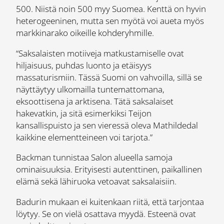
500. Niistä noin 500 myy Suomea. Kenttä on hyvin
heterogeeninen, mutta sen myötä voi aueta myös
markkinarako oikeille kohderyhmille.
“Saksalaisten motiiveja matkustamiselle ovat
hiljaisuus, puhdas luonto ja etäisyys
massaturismiin. Tässä Suomi on vahvoilla, sillä se
näyttäytyy ulkomailla tuntemattomana,
eksoottisena ja arktisena. Tätä saksalaiset
hakevatkin, ja sitä esimerkiksi Teijon
kansallispuisto ja sen vieressä oleva Mathildedal
kaikkine elementteineen voi tarjota.”
Backman tunnistaa Salon alueella samoja
ominaisuuksia. Erityisesti autenttinen, paikallinen
elämä sekä lähiruoka vetoavat saksalaisiin.
Badurin mukaan ei kuitenkaan riitä, että tarjontaa
löytyy. Se on vielä osattava myydä. Esteenä ovat