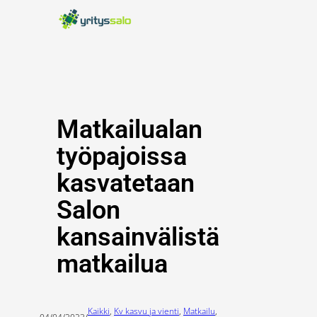
Siirry
sisältöön
Matkailualan
työpajoissa
kasvatetaan
Salon
kansainvälistä
matkailua
Kaikki
, 
Kv kasvu ja vienti
, 
Matkailu
, 