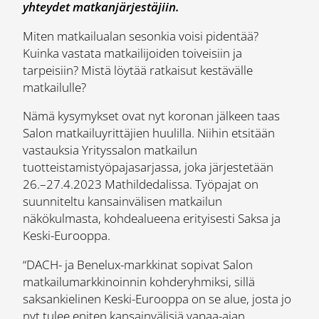
yhteydet matkanjärjestäjiin.
Miten matkailualan sesonkia voisi pidentää?
Kuinka vastata matkailijoiden toiveisiin ja
tarpeisiin? Mistä löytää ratkaisut kestävälle
matkailulle?
Nämä kysymykset ovat nyt koronan jälkeen taas
Salon matkailuyrittäjien huulilla. Niihin etsitään
vastauksia Yrityssalon matkailun
tuotteistamistyöpajasarjassa, joka järjestetään
26.–27.4.2023 Mathildedalissa. Työpajat on
suunniteltu kansainvälisen matkailun
näkökulmasta, kohdealueena erityisesti Saksa ja
Keski-Eurooppa.
“DACH- ja Benelux-markkinat sopivat Salon
matkailumarkkinoinnin kohderyhmiksi, sillä
saksankielinen Keski-Eurooppa on se alue, josta jo
nyt tulee eniten kansainvälisiä vapaa-ajan