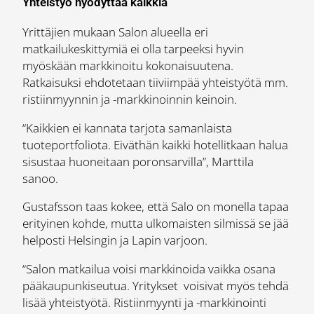
Yhteistyö hyödyttää kaikkia
Yrittäjien mukaan Salon alueella eri
matkailukeskittymiä ei olla tarpeeksi hyvin
myöskään markkinoitu kokonaisuutena.
Ratkaisuksi ehdotetaan tiiviimpää yhteistyötä mm.
ristiinmyynnin ja -markkinoinnin keinoin.
“Kaikkien ei kannata tarjota samanlaista
tuoteportfoliota. Eiväthän kaikki hotellitkaan halua
sisustaa huoneitaan poronsarvilla”, Marttila
sanoo.
Gustafsson taas kokee, että Salo on monella tapaa
erityinen kohde, mutta ulkomaisten silmissä se jää
helposti Helsingin ja Lapin varjoon.
“Salon matkailua voisi markkinoida vaikka osana
pääkaupunkiseutua. Yritykset voisivat myös tehdä
lisää yhteistyötä. Ristiinmyynti ja -markkinointi