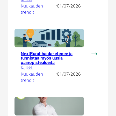
DEFINE-
Kuukauden
•
01/07/2026
verkostoon
trendit
vauhdittam
puolustus-
ja
turvallisuus
innovaatioit
NextRural-hanke etenee ja
:
tunnistaa myös uusia
NextRural-
painopistealueita
Kaikki
, 
hanke
Kuukauden
•
01/07/2026
etenee
trendit
ja
tunnistaa
myös
uusia
painopistea