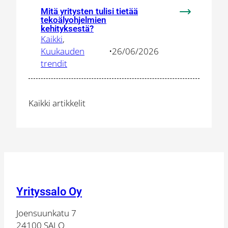
Mitä yritysten tulisi tietää
:
tekoälyohjelmien
Mitä
kehityksestä?
Kaikki
, 
yritysten
Kuukauden
•
26/06/2026
tulisi
trendit
tietää
tekoälyohje
kehityksest
Kaikki artikkelit
Yrityssalo Oy
Joensuunkatu 7
24100 SALO