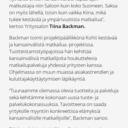
matkustajia niin Saloon kuin koko Suomeen. Saksa
on myös lähellä, toisin kuin vaikka Kiina, mikä
tukee kestävää ja ympärivuotista matkailua”,
kertoo Yrityssalon
Tiina Backman.
Backman toimii projektipäällikkönä Kohti kestävää
ja kansainvälistä matkailua -projektissa.
Tuotteistamistyöpajoissa hän kehittää
kansainvälisiä matkailijoita houkuttelevia
matkailupalveluja yhdessä yritysten kanssa.
Ohjelmassa on muun muassa asiakastrendien ja
kuluttajakäyttäytymisen läpikäyntiä.
“Tuunaamme olemassa olevia tuotteita ja palveluja
sekä kehitämme kokonaan uusia tuote- ja
palvelukokonaisuuksia. Tavoitteena on saada
yrityksille myyntiin konkreettisia elämyksiä
kansainvälisille matkailijoille”, Backman sanoo.