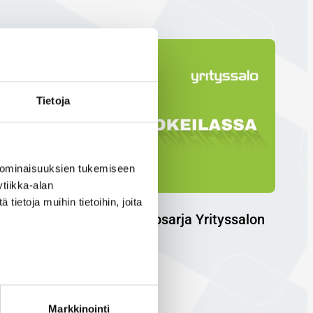
Tietoja
 ominaisuuksien tukemiseen
tiikka-alan
ietoja muihin tietoihin, joita
Valokeilassa – Uusi videosarja Yrityssalon
uutiskirjeessä
6.5.2025
Markkinointi