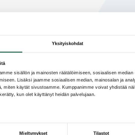
Yksityiskohdat
itä
mme sisällön ja mainosten räätälöimiseen, sosiaalisen median
iseen. Lisäksi jaamme sosiaalisen median, mainosalan ja analy
, miten käytät sivustoamme. Kumppanimme voivat yhdistää näitä t
Valokeilassa – Uusi videosarja Yrityssalon
n kerätty, kun olet käyttänyt heidän palvelujaan.
uutiskirjeessä
4.6.2025
Mieltymykset
Tilastot