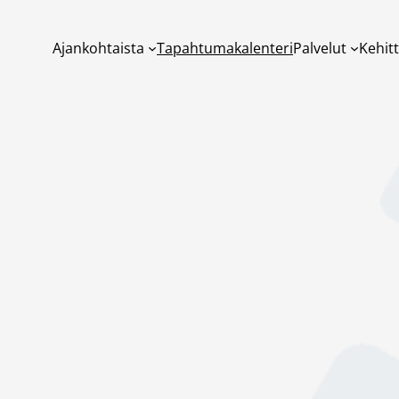
Ajankohtaista
Tapahtumakalenteri
Palvelut
Kehit