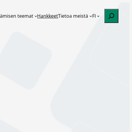
Etsi
tämisen teemat
Hankkeet
Tietoa meistä
FI