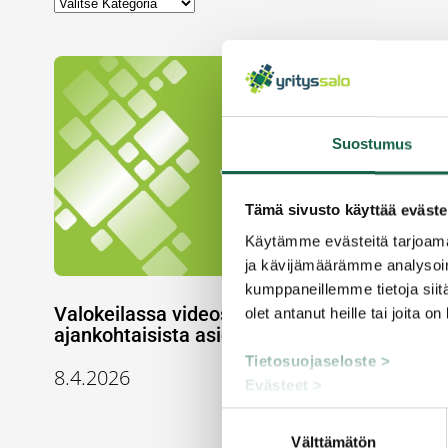
Suostumus
Tämä sivusto käyttää eväste
Käytämme evästeitä tarjoama
ja kävijämäärämme analysoim
kumppaneillemme tietoja siitä
Valokeilassa videosarja kertoo
olet antanut heille tai joita o
ajankohtaisista asioista
Tietosuojaseloste >
8.4.2026
Evästeet >
Suostumuksen
Välttämätön
valinta