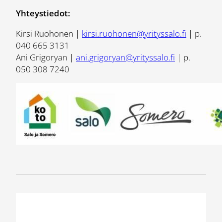
Yhteystiedot:
Kirsi Ruohonen |
kirsi.ruohonen@yrityssalo.fi
| p.
040 665 3131
Ani Grigoryan |
ani.grigoryan@yrityssalo.fi
| p.
050 308 7240