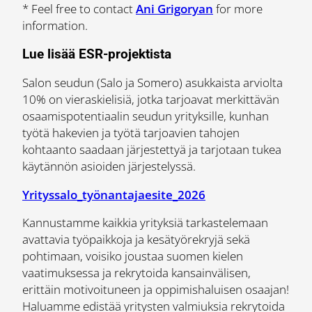
* Feel free to contact
Ani Grigoryan
for more
information.
Lue lisää ESR-projektista
Salon seudun (Salo ja Somero) asukkaista arviolta
10% on vieraskielisiä, jotka tarjoavat merkittävän
osaamispotentiaalin seudun yrityksille, kunhan
työtä hakevien ja työtä tarjoavien tahojen
kohtaanto saadaan järjestettyä ja tarjotaan tukea
käytännön asioiden järjestelyssä.
Yrityssalo_työnantajaesite_2026
Kannustamme kaikkia yrityksiä tarkastelemaan
avattavia työpaikkoja ja kesätyörekryjä sekä
pohtimaan, voisiko joustaa suomen kielen
vaatimuksessa ja rekrytoida kansainvälisen,
erittäin motivoituneen ja oppimishaluisen osaajan!
Haluamme edistää yritysten valmiuksia rekrytoida