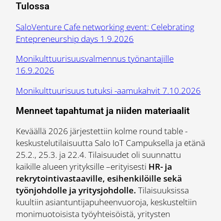
Tulossa
SaloVenture Cafe networking event: Celebrating
Entepreneurship days 1.9.2026
Monikulttuurisuusvalmennus työnantajille
16.9.2026
Monikulttuurisuus tutuksi -aamukahvit 7.10.2026
Menneet tapahtumat ja niiden materiaalit
Keväällä 2026 järjestettiin kolme round table -
keskustelutilaisuutta Salo IoT Campuksella ja etänä
25.2., 25.3. ja 22.4. Tilaisuudet oli suunnattu
kaikille alueen yrityksille –erityisesti
HR- ja
rekrytointivastaaville, esihenkilöille sekä
työnjohdolle ja yritysjohdolle.
Tilaisuuksissa
kuultiin asiantuntijapuheenvuoroja, keskusteltiin
monimuotoisista työyhteisöistä, yritysten