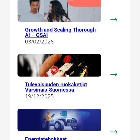
matkailua
Saloon
:
Growth and Scaling Thorough
Growth
AI – GSAI
and
03/02/2026
Scaling
Thorough
AI
–
GSAI
:
Tulevaisuuden ruokaketjut
Tulevaisuu
Varsinais-Suomessa
ruokaketjut
19/12/2025
Varsinais-
Suomessa
:
Energiatehokkaat