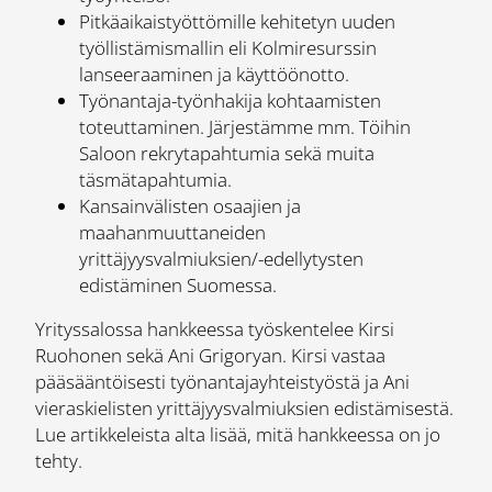
Pitkäaikaistyöttömille kehitetyn uuden
työllistämismallin eli Kolmiresurssin
lanseeraaminen ja käyttöönotto.
Työnantaja-työnhakija kohtaamisten
toteuttaminen. Järjestämme mm. Töihin
Saloon rekrytapahtumia sekä muita
täsmätapahtumia.
Kansainvälisten osaajien ja
maahanmuuttaneiden
yrittäjyysvalmiuksien/-edellytysten
edistäminen Suomessa.
Yrityssalossa hankkeessa työskentelee Kirsi
Ruohonen sekä Ani Grigoryan. Kirsi vastaa
pääsääntöisesti työnantajayhteistyöstä ja Ani
vieraskielisten yrittäjyysvalmiuksien edistämisestä.
Lue artikkeleista alta lisää, mitä hankkeessa on jo
tehty.