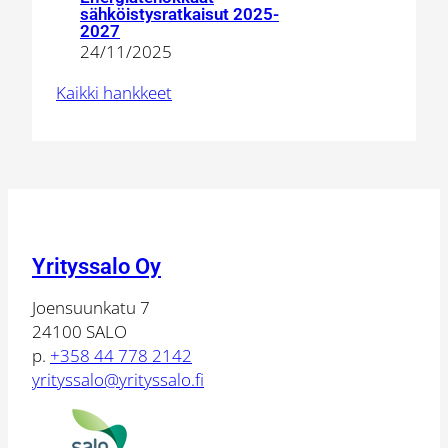
Energiateho
sähköistysratkaisut 2025-
sähköistysra
2027
24/11/2025
2025-
2027
Kaikki hankkeet
Yrityssalo Oy
Joensuunkatu 7
24100 SALO
p.
+358 44 778 2142
yrityssalo@yrityssalo.fi