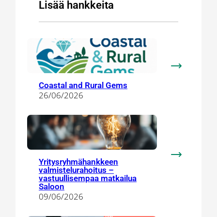
Lisää hankkeita
:
Coastal
Coastal and Rural Gems
and
26/06/2026
Rural
Gems
:
Yritysryhmähankkeen
valmistelurahoitus –
Yritysryhm
vastuullisempaa matkailua
valmistelura
Saloon
–
09/06/2026
vastuullise