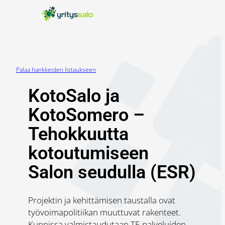
Siirry
sisältöön
Palaa hankkeiden listaukseen
KotoSalo ja
KotoSomero –
Tehokkuutta
kotoutumiseen
Salon seudulla (ESR)
Projektin ja kehittämisen taustalla ovat
työvoimapolitiikan muuttuvat rakenteet.
Kunnissa valmistaudutaan TE-palveluiden