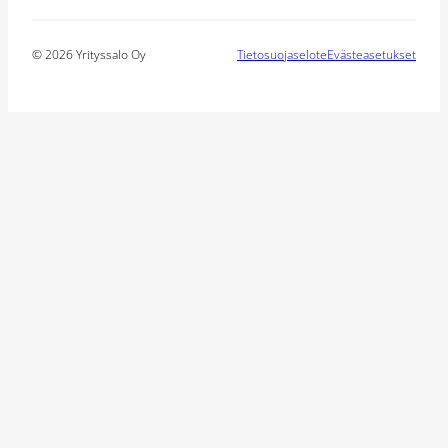
© 2026 Yrityssalo Oy
Tietosuojaselote
Evästeasetukset