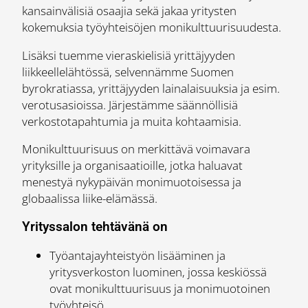
kansainvälisiä osaajia sekä jakaa yritysten
kokemuksia työyhteisöjen monikulttuurisuudesta.
Lisäksi tuemme vieraskielisiä yrittäjyyden
liikkeellelähtössä, selvennämme Suomen
byrokratiassa, yrittäjyyden lainalaisuuksia ja esim.
verotusasioissa. Järjestämme säännöllisiä
verkostotapahtumia ja muita kohtaamisia.
Monikulttuurisuus on merkittävä voimavara
yrityksille ja organisaatioille, jotka haluavat
menestyä nykypäivän monimuotoisessa ja
globaalissa liike-elämässä. ​
Yrityssalon tehtävänä on
Työantajayhteistyön lisääminen ja
yritysverkoston luominen, jossa keskiössä
ovat monikulttuurisuus ja monimuotoinen
työyhteisö.