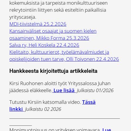
kokemuksista ja tarpeista monikulttuuriseen
rekrytointiin liittyen sekä esiteltiin paikallisia
yrityscaseja.
MDI-tiivistelmä 25.2.2026
Kansainväliset osaajat ja suomen kielen
osaaminen, Mikko Forma 25.3.2026
Salva ry, Heli Koskela 22.4.2026
Kielitaito, kulttuurierot, työelämävalmiudet ja
opiskelijoiden tuen tarve, Olli Toivonen 22.4.2026
Hankkeesta kirjoitettuja artikkeleita
Kirsi Ruohonen aloitti työt Yrityssalossa Juhan
jäädessä eläkkeelle.
Lue lisää
Julkaistu 01/2026
Tutustu Kirsiin katsomalla video.
Tässä
linkki
Julkaistu 02 2026
______________________________________________________
___________
Monimuotoisuus on yrityksen voimavara
.
Lue