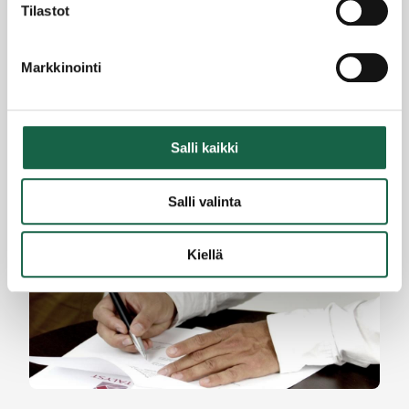
Tilastot
Markkinointi
Salli kaikki
Sijoita viisaasti yrityskaupan tuotot
Salli valinta
1.10.2020
Kiellä