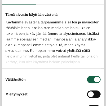
Tämä sivusto käyttää evästeitä
Käytämme evästeitä tarjoamamme sisällön ja mainosten
räätälöimiseen, sosiaalisen median ominaisuuksien
tukemiseen ja kävijämäärämme analysoimiseen. Lisäksi
jaamme sosiaalisen median, mainosalan ja analytiikka-
alan kumppaneillemme tietoja siitä, miten käytät
sivustoamme. Kumppanimme voivat yhdistää näitä
tietoja muihin tietoihin, joita olet antanut heille tai joita on
Johanna Valio akkuhankkeen projektipäälliköksi –
“Innolla mukana energiaratkaisujen
kerätty, kun olet käyttänyt heidän palvelujaan.
kehittämisessä”
5.10.2020
Tietosuojaseloste >
Suostumuksen
Evästeet >
Välttämätön
valinta
Mieltymykset