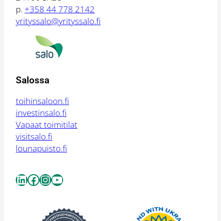
p.
+358 44 778 2142
yrityssalo@yrityssalo.fi
Salossa
toihinsaloon.fi
investinsalo.fi
Vapaat toimitilat
visitsalo.fi
lounapuisto.fi
LinkedIn
Facebook
Instagram
YouTube