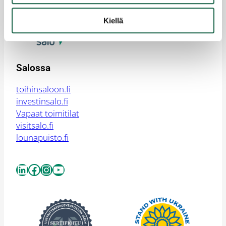
yrityssalo@yrityssalo.fi
Kiellä
Salossa
toihinsaloon.fi
investinsalo.fi
Vapaat toimitilat
visitsalo.fi
lounapuisto.fi
LinkedIn
Facebook
Instagram
YouTube