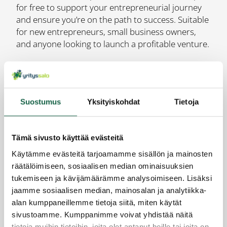
for free to support your entrepreneurial journey
and ensure you’re on the path to success. Suitable
for new entrepreneurs, small business owners,
and anyone looking to launch a profitable venture.​
Founder’s kit
Download here
Suostumus
Yksityiskohdat
Tietoja
YRITYSPALVELUT
Aloittavalle yritykselle
Tämä sivusto käyttää evästeitä
Kasvavalle yritykselle
Käytämme evästeitä tarjoamamme sisällön ja mainosten
Kansainvälistyvälle yritykselle
räätälöimiseen, sosiaalisen median ominaisuuksien
Omistajanvaihdos yrityksissä
tukemiseen ja kävijämäärämme analysoimiseen. Lisäksi
Sijoittuvalle yritykselle
jaamme sosiaalisen median, mainosalan ja analytiikka-
YRITYSSALO OY / INFO
alan kumppaneillemme tietoja siitä, miten käytät
sivustoamme. Kumppanimme voivat yhdistää näitä
Toimintaympäristö – suhdannekatsaukset
tietoja muihin tietoihin, joita olet antanut heille tai joita on