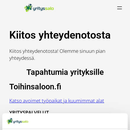
Siirry
sisältöön
Kiitos yhteydenotosta
Kiitos yhteydenotosta! Olemme sinuun pian
yhteydessä.
Tapahtumia yrityksille
Toihinsaloon.fi
Katso avoimet työpaikat ja kuumimmat alat
YRITYSPALVELUT
Aloittavalle yritykselle