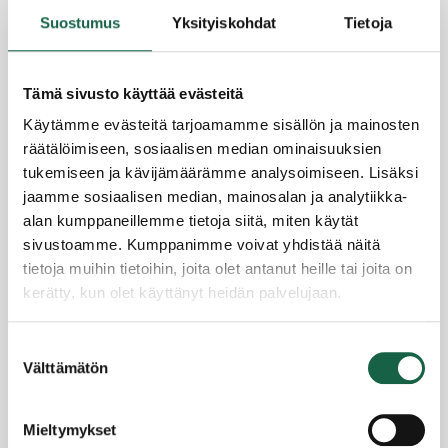
Kasvavalle yritykselle
Suostumus
Yksityiskohdat
Tietoja
Kansainvälistyvälle yritykselle
Omistajanvaihdos yrityksissä
Sijoittuvalle yritykselle
Tämä sivusto käyttää evästeitä
YRITYSSALO OY / INFO
Käytämme evästeitä tarjoamamme sisällön ja mainosten
räätälöimiseen, sosiaalisen median ominaisuuksien
Julkiset hankinnat
tukemiseen ja kävijämäärämme analysoimiseen. Lisäksi
Tilaisuuksien esitykset
jaamme sosiaalisen median, mainosalan ja analytiikka-
AJANKOHTAISTA
alan kumppaneillemme tietoja siitä, miten käytät
TAPAHTUMAKALENTERI
sivustoamme. Kumppanimme voivat yhdistää näitä
UUTISKIRJEET
tietoja muihin tietoihin, joita olet antanut heille tai joita on
kerätty, kun olet käyttänyt heidän palvelujaan.
TOIMITILAPALVELUT
YHTEYSTIEDOT
Tietosuojaseloste >
Suostumuksen
Evästeet >
Välttämätön
valinta
Mieltymykset
Yrityssalo Oy