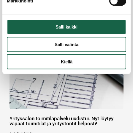
Markkinointi
Ruokajärjestelmän muutos on uusi mahdollisuus
Salli kaikki
salolaiselle osaamiselle
1.2.2020
Salli valinta
Kiellä
Yrityssalon toimitilapalvelu uudistui. Nyt löytyy
vapaat toimitilat ja yritystontit helposti!