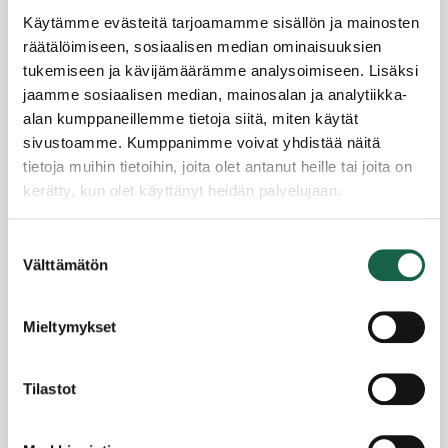
Käytämme evästeitä tarjoamamme sisällön ja mainosten
räätälöimiseen, sosiaalisen median ominaisuuksien
tukemiseen ja kävijämäärämme analysoimiseen. Lisäksi
jaamme sosiaalisen median, mainosalan ja analytiikka-
alan kumppaneillemme tietoja siitä, miten käytät
sivustoamme. Kumppanimme voivat yhdistää näitä
tietoja muihin tietoihin, joita olet antanut heille tai joita on
Onnistuneita omistajanvaihdoksia ja
kerätty, kun olet käyttänyt heidän palvelujaan.
yrityskauppoja Yrityssalon kautta
28.2.2020
Tietosuojaseloste >
Suostumuksen
Evästeet >
Välttämätön
valinta
Mieltymykset
Tilastot