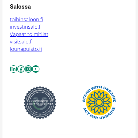
Salossa
toihinsaloon.fi
investinsalo.fi
Vapaat toimitilat
visitsalo.fi
lounapuisto.fi
LinkedIn
Facebook
Instagram
YouTube