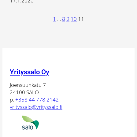
17.1.2020
1
…
8
9
10
11
Yrityssalo Oy
Joensuunkatu 7
24100 SALO
p.
+358 44 778 2142
yrityssalo@yrityssalo.fi