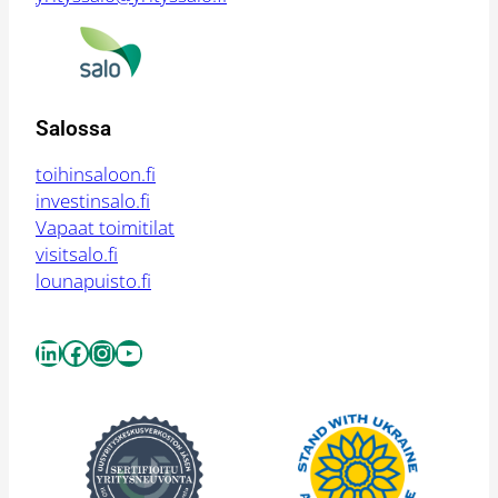
Salossa
toihinsaloon.fi
investinsalo.fi
Vapaat toimitilat
visitsalo.fi
lounapuisto.fi
LinkedIn
Facebook
Instagram
YouTube