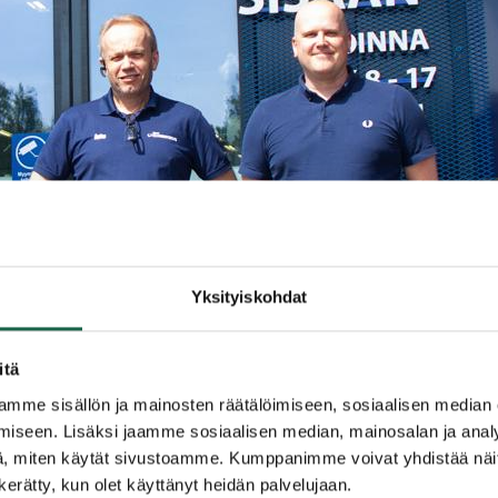
Yksityiskohdat
itä
mme sisällön ja mainosten räätälöimiseen, sosiaalisen median
iseen. Lisäksi jaamme sosiaalisen median, mainosalan ja analy
, miten käytät sivustoamme. Kumppanimme voivat yhdistää näitä t
yymäläpäällikkö Asko Vesamo (vas.) ja toimitusjohta
n kerätty, kun olet käyttänyt heidän palvelujaan.