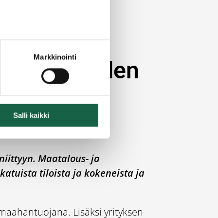
Markkinointi
n asiakkaiden
Salli kaikki
iittyyn. Maatalous- ja
atuista tiloista ja kokeneista ja
maahantuojana. Lisäksi yrityksen