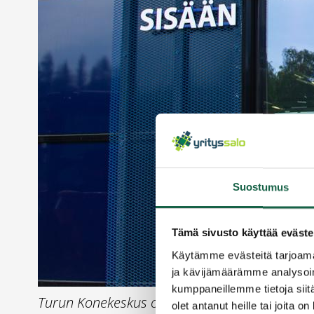
Suostumus
Tämä sivusto käyttää eväste
Käytämme evästeitä tarjoama
ja kävijämäärämme analysoim
kumppaneillemme tietoja siitä
Turun Konekeskus on kotimainen perheyritys. M
olet antanut heille tai joita o