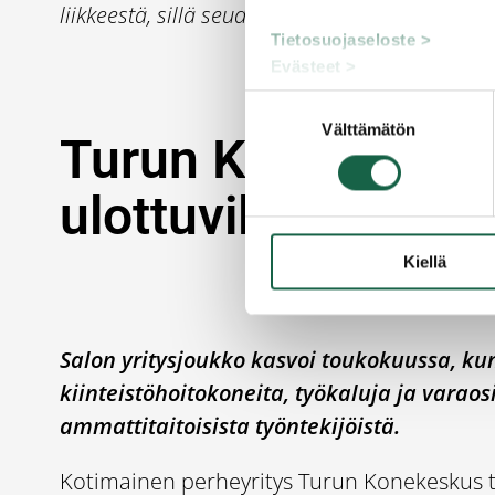
liikkeestä, sillä seudulla on paljon yritykselle 
Tietosuojaseloste >
Evästeet >
Suostumuksen
Välttämätön
valinta
Turun Konekeskus 
ulottuville
Kiellä
Salon yritysjoukko kasvoi toukokuussa, k
kiinteistöhoitokoneita, työkaluja ja varaos
ammattitaitoisista työntekijöistä.
Kotimainen perheyritys Turun Konekeskus t