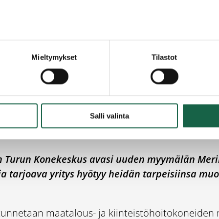
tärkeitä asiakkaita.
Mieltymykset
Tilastot
tuo palvelunsa Salo
Salli valinta
un Turun Konekeskus avasi uuden myymälän Merin
ia tarjoava yritys hyötyy heidän tarpeisiinsa muok
unnetaan maatalous- ja kiinteistöhoitokoneiden 