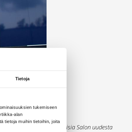
Tietoja
 ominaisuuksien tukemiseen
tiikka-alan
ietoja muihin tietoihin, joita
ja Heikki huotari ovat iloisia Salon uudesta