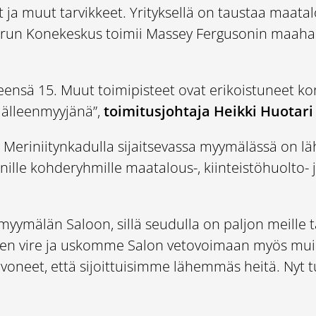
at ja muut tarvikkeet. Yrityksellä on taustaa ma
run Konekeskus toimii Massey Fergusonin maahan
eensä 15. Muut toimipisteet ovat erikoistuneet ko
jälleenmyyjänä”,
toimitusjohtaja Heikki Huotari
Meriniitynkadulla sijaitsevassa myymälässä on läh
ille kohderyhmille maatalous-, kiinteistöhuolto- 
yymälän Saloon, sillä seudulla on paljon meille
nen vire ja uskomme Salon vetovoimaan myös mui
neet, että sijoittuisimme lähemmäs heitä. Nyt tu