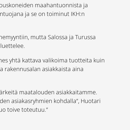
atalouskoneiden maahantuonnista ja
tuojana ja se on toiminut IKH:n
nemyyntiin, mutta Salossa ja Turussa
luettelee.
es yhtä kattava valikoima tuotteita kuin
ja rakennusalan asiakkaista aina
 tärkeitä maatalouden asiakkaitamme.
den asiakasryhmien kohdalla”, Huotari
o toive toteutuu.”