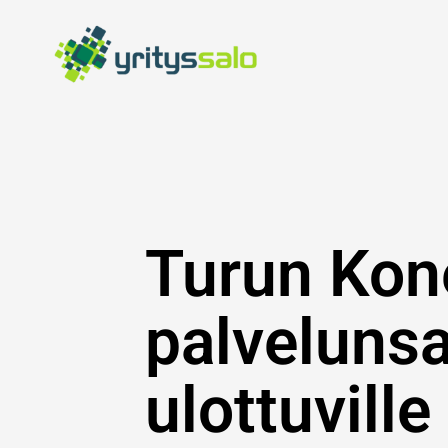
Siirry
sisältöön
Turun Kon
palvelunsa
ulottuville