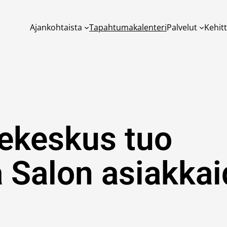
Ajankohtaista
Tapahtumakalenteri
Palvelut
Kehit
ekeskus tuo
 Salon asiakka