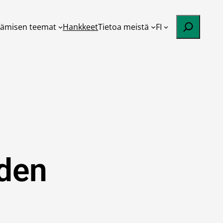
Etsi
tämisen teemat
Hankkeet
Tietoa meistä
FI
iden