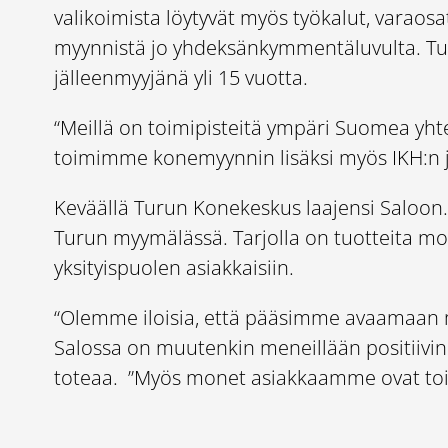
valikoimista löytyvät myös työkalut, varaos
myynnistä jo yhdeksänkymmentäluvulta. Tu
jälleenmyyjänä yli 15 vuotta.
“Meillä on toimipisteitä ympäri Suomea yht
toimimme konemyynnin lisäksi myös IKH:n 
Keväällä Turun Konekeskus laajensi Saloon. 
Turun myymälässä. Tarjolla on tuotteita mon
yksityispuolen asiakkaisiin.
“Olemme iloisia, että pääsimme avaamaan m
Salossa on muutenkin meneillään positiivi
toteaa. ”Myös monet asiakkaamme ovat toivo