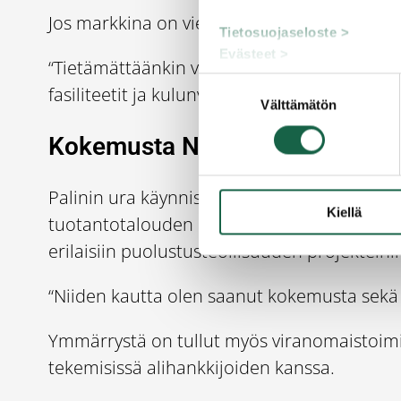
Jos markkina on vieras, voi yritys nopeast
Tietosuojaseloste >
Evästeet >
“Tietämättäänkin voi syyllistyä esimerkiks
Suostumuksen
fasiliteetit ja kulunvalvonta tulee siksi olla
Välttämätön
valinta
Kokemusta Nato-vaatimuksista 
Palinin ura käynnistyi puolustusvoimien pa
Kiellä
tuotantotalouden diplomi-insinööriksi. Ura l
erilaisiin puolustusteollisuuden projekteihi
“Niiden kautta olen saanut kokemusta sekä 
Ymmärrystä on tullut myös viranomaistoimit
tekemisissä alihankkijoiden kanssa.