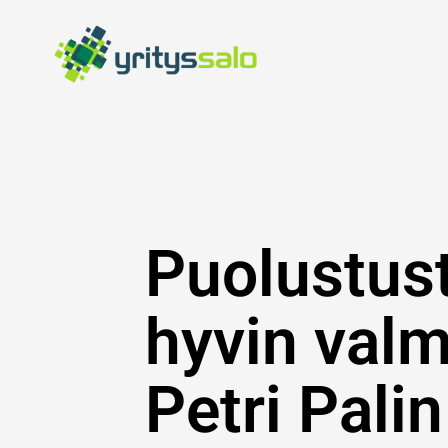
Siirry
sisältöön
Puolustust
hyvin valm
Petri Palin