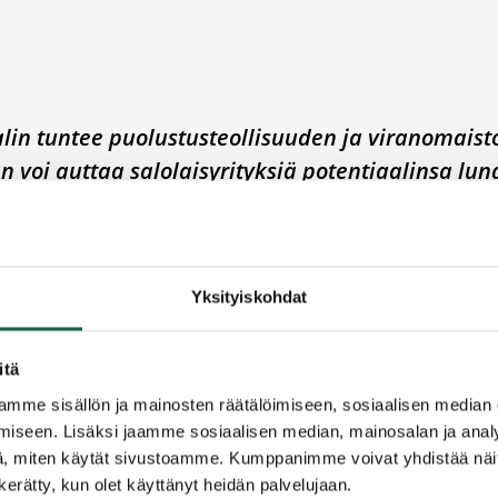
 Palin tuntee puolustusteollisuuden ja viranomais
 voi auttaa salolaisyrityksiä potentiaalinsa lun
 mikä tarjoaa salolaisyrityksille mahdollisuuksi
rityisvaatimuksista.
Yksityiskohdat
in
voi auttaa. Nyt syksyllä käynnistyneen
Salo Defe
itaan. Puolustusteollisuuden ja viranomaistoimitu
itä
mme sisällön ja mainosten räätälöimiseen, sosiaalisen median
iseen. Lisäksi jaamme sosiaalisen median, mainosalan ja analy
uvanvaraista, osa ei”, hän toteaa. “Jos tuote on määr
, miten käytät sivustoamme. Kumppanimme voivat yhdistää näitä t
vitusasioita esimerkiksi, kun tuotantoketju edellytt
n kerätty, kun olet käyttänyt heidän palvelujaan.