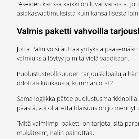
“Aseiden kanssa kaikki on luvanvaraista. Jot
asiakasvaatimuksista kuin kansallisesta lai
Valmis paketti vahvoilla tarjous
Jotta Palin voisi auttaa yrityksiä pääsemää
valmiuksia löytyy ja mitä vielä vaaditaan.
Puolustusteollisuuden tarjouskilpailuja hän 
odottaa kuukausia, kumman otat?
Sama logiikka pätee puolustusmarkkinoilla. 
päästä, voi olla, että tilaisuus on jo mennyt 
”Mitä valmiimpi paketti on tarjota, sitä par
etukäteen”, Palin painottaa.