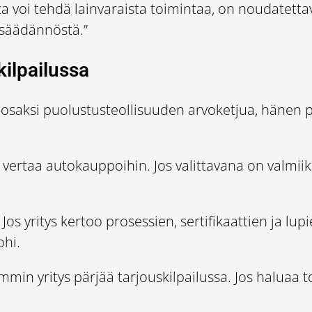
ta voi tehdä lainvaraista toimintaa, on noudatettav
nsäädännöstä.”
kilpailussa
n osaksi puolustusteollisuuden arvoketjua, hänen p
vertaa autokauppoihin. Jos valittavana on valmiiksi
Jos yritys kertoo prosessien, sertifikaattien ja 
ohi.
emmin yritys pärjää tarjouskilpailussa. Jos haluaa 