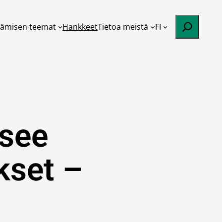
Etsi
tämisen teemat
Hankkeet
Tietoa meistä
FI
tsee
kset –