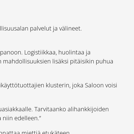
isuusalan palvelut ja välineet.
panoon. Logistiikkaa, huolintaa ja
en mahdollisuuksien lisäksi pitäisikin puhua
käyttötuottajien klusterin, joka Saloon voisi
uasiakkaalle. Tarvitaanko alihankkijoiden
a niin edelleen.”
nnattaa miettiä etukäteen.