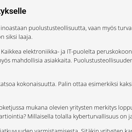
ykselle
inoastaan puolustusteollisuutta, vaan myös turvall
 siksi laaja.
 Kaikkea elektroniikka- ja IT-puolelta peruskokoon
at myös mahdollisia asiakkaita. Puolustusteollisuud
atsoa kokonaisuutta. Palin ottaa esimerkiksi kaksi
ntoketjussa mukana olevien yritysten merkitys lopp
artiointia? Millaisella tolalla kyberturvallisuus on j
jatkuvuuden varmistamisesta. Sitäkin yritysten ka