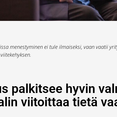
sa menestyminen ei tule ilmaiseksi, vaan vaatii yrityk
viitekehyksen.
s palkitsee hyvin va
lin viitoittaa tietä vaa