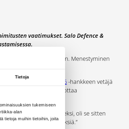
toimitusten vaatimukset. Salo Defence &
astamisessa.
a päästä mukaan arvoketjuun. Menestyminen
Tietoja
nce & Security 2025–2026
-hankkeen vetäjä
sten vaatimuksiin hän kehottaa
 ominaisuuksien tukemiseen
tiikka-alan
itelty puolustustarvikkeeksi, oli se sitten
ietoja muihin tietoihin, joita
ää valtakunnan rajanylityksiä.”