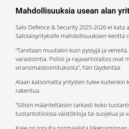
Mahdollisuuksia usean alan yrit
Salo Defence & Security 2025-2026 ei kata a
Salolaisyrityksille mahdollisuuksien kenttä on
“Tarvitaan muutakin kuin pyssyjä ja veneitä.
varastointia. Poliisi ja rajavartiolaitos ov
viranomaistoimituksista”, hän täydentää.
Alaan katsomatta yritysten tulee kuitenkin k
rakentua.
“Silloin määriteltäisiin tarkasti koko tuota
tuotantotiloissa väistötiloja tai suojelua ja v
Kyse on lopulta normaalista liiketoiminnan 