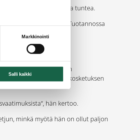
turvan vuoksi se kannattaa tuntea.
n voi johtaa sanktioihin. Tuotannossa
Markkinointi
insinööriksi ja myöhemmin
Salli kaikki
lla ja Sakolla tarjosi ensikosketuksen
svaatimuksista”, hän kertoo.
etjun, minkä myötä hän on ollut paljon