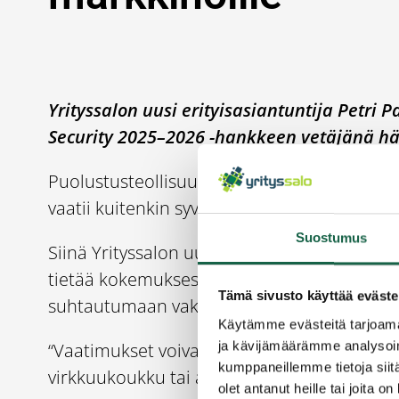
Yrityssalon uusi erityisasiantuntija Petri
Security 2025–2026 -hankkeen vetäjänä hän
Puolustusteollisuuden kysyntä on kasvussa,
vaatii kuitenkin syvällistä ymmärrystä alan e
Suostumus
Siinä Yrityssalon uusi asiantuntija
Petri Pal
tietää kokemuksesta, mitä yrityksiltä vaad
Tämä sivusto käyttää eväste
suhtautumaan vakavasti.
Käytämme evästeitä tarjoama
ja kävijämäärämme analysoim
“Vaatimukset voivat vaihdella, sillä osa on l
kumppaneillemme tietoja siitä
virkkuukoukku tai ajoneuvo, liittyy siihen lu
olet antanut heille tai joita o