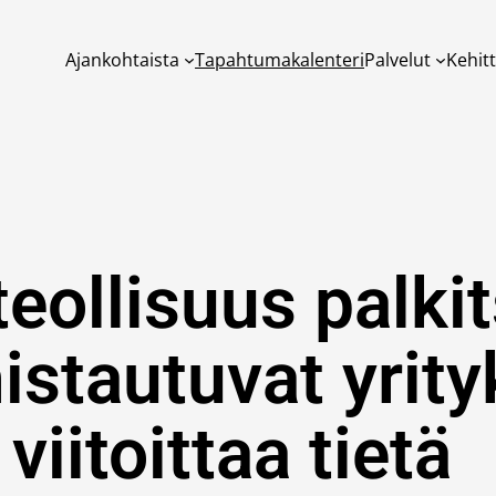
Ajankohtaista
Tapahtumakalenteri
Palvelut
Kehit
eollisuus palki
istautuvat yrity
 viitoittaa tietä