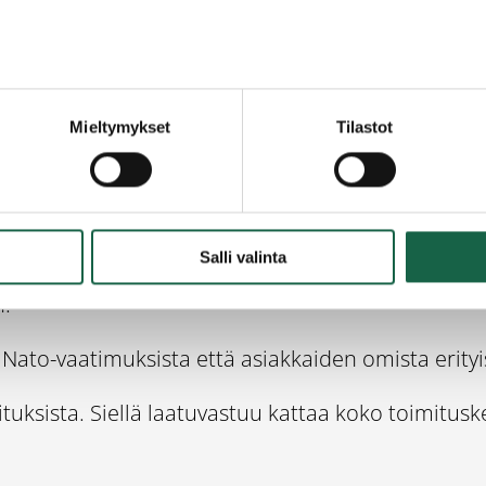
i törmätä byrokraattiseen viidakkoon. Oman oikeus
i ampuma-aselain rikkomukseen. Tahaton vahinkoki
 kunnossa”, Palin korostaa.
Mieltymykset
Tilastot
alihankintaketjuihin
lveluluksessa. Sen jälkeen hän on opiskellut auto
Salli valinta
aatuasioiden parissa Patrialla, Cargotecilla, Valtra
n.
Nato-vaatimuksista että asiakkaiden omista erityi
uksista. Siellä laatuvastuu kattaa koko toimitusk