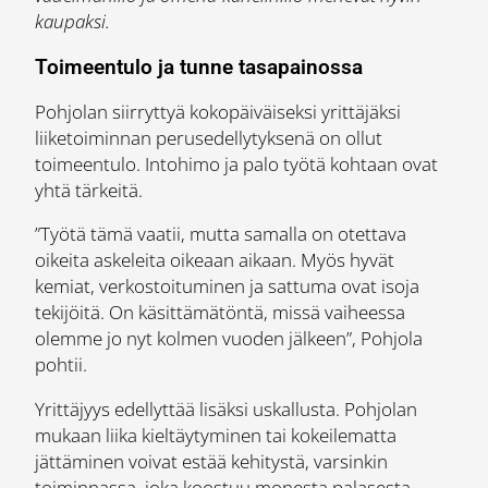
kaupaksi.
Toimeentulo ja tunne tasapainossa
Pohjolan siirryttyä kokopäiväiseksi yrittäjäksi
liiketoiminnan perusedellytyksenä on ollut
toimeentulo. Intohimo ja palo työtä kohtaan ovat
yhtä tärkeitä.
”Työtä tämä vaatii, mutta samalla on otettava
oikeita askeleita oikeaan aikaan. Myös hyvät
kemiat, verkostoituminen ja sattuma ovat isoja
tekijöitä. On käsittämätöntä, missä vaiheessa
olemme jo nyt kolmen vuoden jälkeen”, Pohjola
pohtii.
Yrittäjyys edellyttää lisäksi uskallusta. Pohjolan
mukaan liika kieltäytyminen tai kokeilematta
jättäminen voivat estää kehitystä, varsinkin
toiminnassa, joka koostuu monesta palasesta.