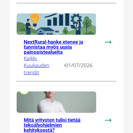
vauhdittam
puolustus-
ja
turvallisuus
innovaatioit
NextRural-hanke etenee ja
:
tunnistaa myös uusia
NextRural-
painopistealueita
Kaikki
, 
hanke
Kuukauden
•
01/07/2026
etenee
trendit
ja
tunnistaa
myös
uusia
painopistea
Mitä yritysten tulisi tietää
:
tekoälyohjelmien
Mitä
kehityksestä?