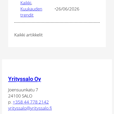
Kaikki
, 
yritysten
Kuukauden
•
26/06/2026
tulisi
trendit
tietää
tekoälyohje
kehityksest
Kaikki artikkelit
Yrityssalo Oy
Joensuunkatu 7
24100 SALO
p.
+358 44 778 2142
yrityssalo@yrityssalo.fi