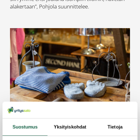
alakertaan”, Pohjola suunnittelee.
Tuotteita esillä puodin pöydällä.
Suostumus
Yksityiskohdat
Tietoja
Elämystapahtumat houkuttavat