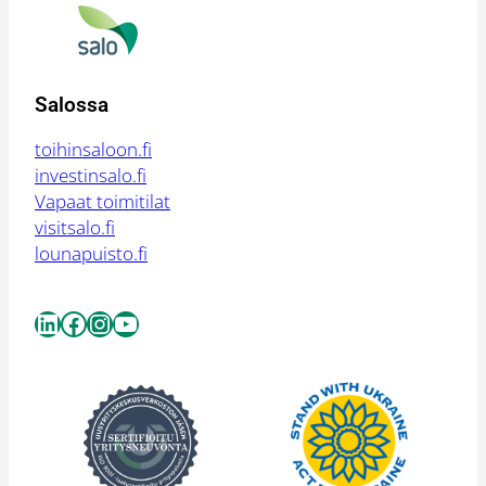
Salossa
toihinsaloon.fi
investinsalo.fi
Vapaat toimitilat
visitsalo.fi
lounapuisto.fi
LinkedIn
Facebook
Instagram
YouTube