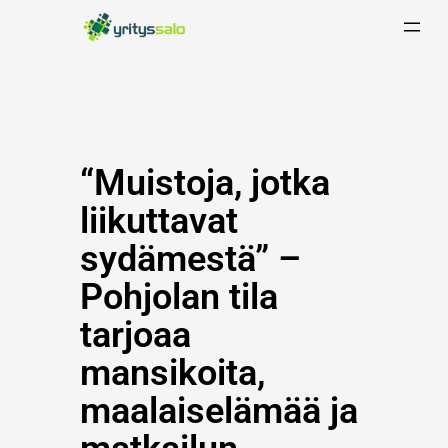
Siirry
sisältöön
“Muistoja, jotka
liikuttavat
sydämestä” –
Pohjolan tila
tarjoaa
mansikoita,
maalaiselämää ja