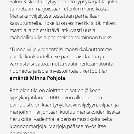
Salon Kiskosta löytyy entinen lypsykarjatila, joka
tunnetaan marjoistaan, etenkin mansikasta.
Mansikanviljelyssä testataan parhaillaan
kasvutunnelia. Kokeilu on esimerkki siitä, miten
maatilalla on etsittävä jatkuvasti uusia
mahdollisuuksia perinteisen toiminnan tueksi.
”Tunneliviljely pidentäisi mansikkakauttamme
parilla kuukaudella. Se parantaisi laatua ja
varmistaisi satoa, mutta vaatii herkeämätöntä
huomiota ja isoja investointeja”, kertoo tilan
emäntä Minna Pohjola
.
Pohjolan tila on aloittanut sotien jälkeen
lypsykarjatilana. 2000-luvun alkupuolelta
painopiste on kääntynyt kasvinviljelyyn, viljaan ja
marjoihin. Tarjontaan kuuluu mansikoiden lisäksi
herukoita, vadelmia ja pensasmustikoita sekä
luonnonmarjoja. Marjoja pääsee myös itse
poimimaan.