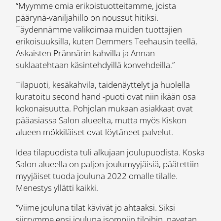
“Myymme omia erikoistuotteitamme, joista
päärynä-vaniljahillo on noussut hitiksi.
Täydennämme valikoimaa muiden tuottajien
erikoisuuksilla, kuten Demmers Teehausin teellä,
Askaisten Prännärin kahvilla ja Annan
suklaatehtaan käsintehdyillä konvehdeilla.”
Tilapuoti, kesäkahvila, taidenäyttelyt ja huolella
kuratoitu second hand -puoti ovat niin ikään osa
kokonaisuutta. Pohjolan mukaan asiakkaat ovat
pääasiassa Salon alueelta, mutta myös Kiskon
alueen mökkiläiset ovat löytäneet palvelut.
Idea tilapuodista tuli alkujaan joulupuodista. Koska
Salon alueella on paljon joulumyyjäisiä, päätettiin
myyjäiset tuoda jouluna 2022 omalle tilalle.
Menestys yllätti kaikki.
”Viime jouluna tilat kävivät jo ahtaaksi. Siksi
siirrymme ensi jouluna isompiin tiloihin, navetan