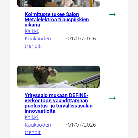
herättelee
paikallisia
Kolmituote tukee Salon
toimittajia
:
Metalelektroa tilauspiikkien
Kolmituote
aikana
Kaikki
, 
tukee
Kuukauden
•
01/07/2026
Salon
trendit
Metalelektr
tilauspiikki
aikana
Yrityssalo mukaan DEFINE-
verkostoon vauhdittamaan
:
puolustus- ja turvallisuusalan
Yrityssalo
innovaatioita
mukaan
Kaikki
, 
DEFINE-
Kuukauden
•
01/07/2026
verkostoon
trendit