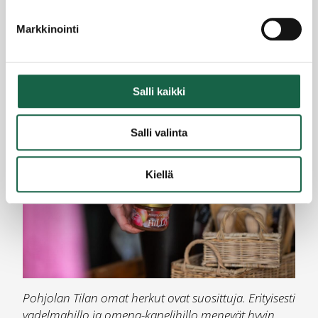
pionien kukkimisaikaan. Tilapuotitarjonnan lisäksi
haluamme tarjota kävijöille muistoja, jotka
Markkinointi
liikuttavat syvältä sydämestä”, Pohjola sanoo.
Salli kaikki
Salli valinta
Kiellä
Pohjolan Tilan omat herkut ovat suosittuja. Erityisesti
vadelmahillo ja omena-kanelihillo menevät hyvin