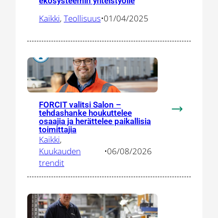
ekosysteemin yhteistyölle
tuo
sähköistymis
Kaikki
, 
Teollisuus
•
01/04/2025
uusille
toimialoille
–
Salo
tarjoaa
ekosysteem
yhteistyölle
FORCIT valitsi Salon –
tehdashanke houkuttelee
:
osaajia ja herättelee paikallisia
FORCIT
toimittajia
valitsi
Kaikki
, 
Salon
Kuukauden
•
06/08/2026
–
trendit
tehdashank
houkuttelee
osaajia
ja