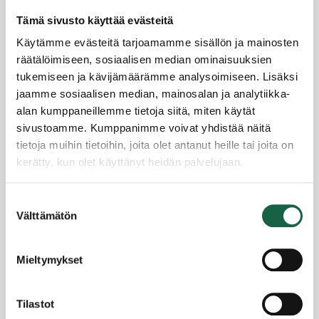
Joulupuodin suosion siivittämänä elämyksiä on
Tämä sivusto käyttää evästeitä
kehitetty lisää. Yhteistyö helsinkiläisen Demmers
Teehausin kanssa poiki ensimmäisen
Käytämme evästeitä tarjoamamme sisällön ja mainosten
iltapäiväteetapahtuman 2023.
räätälöimiseen, sosiaalisen median ominaisuuksien
tukemiseen ja kävijämäärämme analysoimiseen. Lisäksi
”Se oli menestys. Kaikki tehtiin itse omista
jaamme sosiaalisen median, mainosalan ja analytiikka-
tuotteista, englantilaisen teen tyyliin. Viime kesänä
alan kumppaneillemme tietoja siitä, miten käytät
toteutimme ranskalaisen teehetken, johon
sivustoamme. Kumppanimme voivat yhdistää näitä
saimme mukaan toimittaja Helena Petäistön.
tietoja muihin tietoihin, joita olet antanut heille tai joita on
Silloin vieraita oli tuplasti niin paljon kuin
kerätty, kun olet käyttänyt heidän palvelujaan.
ensimmäisellä kerralla”, Pohjola muistelee.
Tietosuojaseloste >
Pohjolan Tila on järjestänyt tapahtuman myös
Suostumuksen
Evästeet >
Välttämätön
teeasiantuntija Pekka Nihtisen kanssa, teemalla
valinta
“Teematka maailman ympäri”. Se on esimerkki
siitä, miten tilatoiminnassa voi tehdä kokeiluja
Mieltymykset
matalalla kynnyksellä.
”Tapahtumissa haluamme aina tarjota jotain uutta.
Tilastot
Seuraava iltapäivätee järjestetään kesäkuussa