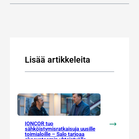
Lisää artikkeleita
IONCOR tuo
:
sähköistymisratkaisuja uusille
toimialoille – Salo tarjoaa
IONCOR