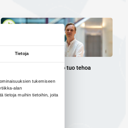
Tietoja
Tekoälyn kriittinen käyttö tuo tehoa
yritystoimintaan
 ominaisuuksien tukemiseen
2.6.2024
tiikka-alan
ietoja muihin tietoihin, joita