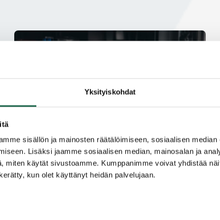
Yksityiskohdat
itä
mme sisällön ja mainosten räätälöimiseen, sosiaalisen median
iseen. Lisäksi jaamme sosiaalisen median, mainosalan ja analy
, miten käytät sivustoamme. Kumppanimme voivat yhdistää näitä t
n kerätty, kun olet käyttänyt heidän palvelujaan.
TAItava-tekoäly auttaa yrittäjää – nyt myös
puhumalla