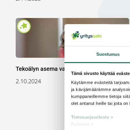
Suostumus
Tekoälyn asema vahvistuu teollisuudessa
Tämä sivusto käyttää eväste
2.10.2024
Käytämme evästeitä tarjoama
ja kävijämäärämme analysoim
kumppaneillemme tietoja siitä
olet antanut heille tai joita o
Tietosuojaseloste >
Evästeet >