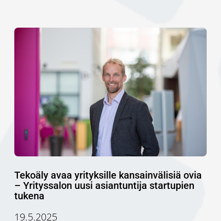
Tekoäly avaa yrityksille kansainvälisiä ovia
– Yrityssalon uusi asiantuntija startupien
tukena
19.5.2025