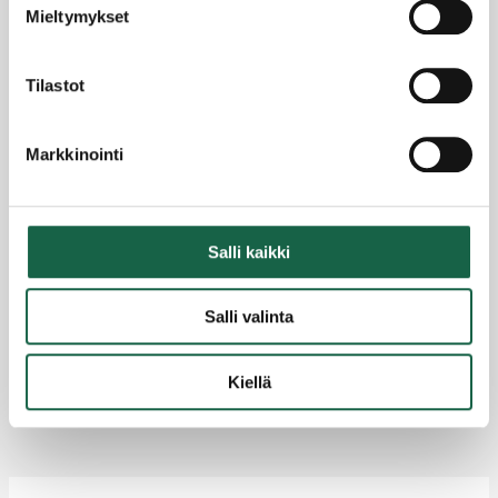
Mieltymykset
Tilastot
Markkinointi
Salli kaikki
Salon polku läpi Suomen teollisen historian
Salli valinta
rankimman rakennemuutoksen
19.6.2018
Kiellä