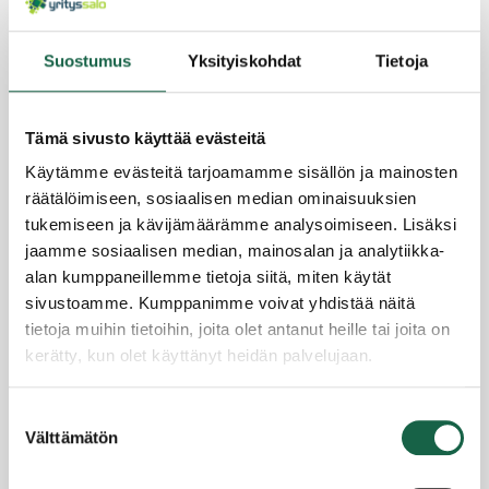
2.2.2022
Suostumus
Yksityiskohdat
Tietoja
Tämä sivusto käyttää evästeitä
Käytämme evästeitä tarjoamamme sisällön ja mainosten
räätälöimiseen, sosiaalisen median ominaisuuksien
tukemiseen ja kävijämäärämme analysoimiseen. Lisäksi
jaamme sosiaalisen median, mainosalan ja analytiikka-
alan kumppaneillemme tietoja siitä, miten käytät
sivustoamme. Kumppanimme voivat yhdistää näitä
Alumiiniosaaja GreenLab Finland vahvistaa
tietoja muihin tietoihin, joita olet antanut heille tai joita on
brändiään tarjoamalla tuotteitaan laajalti
kerätty, kun olet käyttänyt heidän palvelujaan.
teollisuuden tarpeisiin
3.1.2022
Tietosuojaseloste >
Suostumuksen
Evästeet >
Välttämätön
valinta