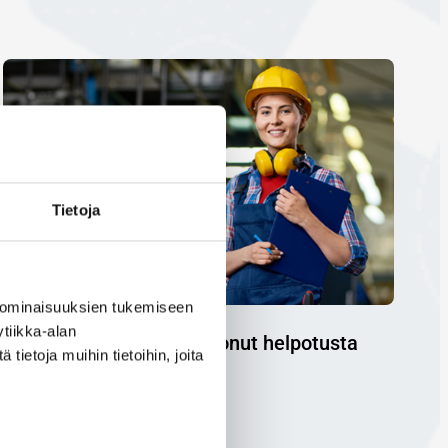
Tietoja
 ominaisuuksien tukemiseen
tiikka-alan
Ulkomainen työvoima tuonut helpotusta
ietoja muihin tietoihin, joita
Salon työvoimapulaan
22.12.2022