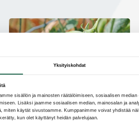
Yksityiskohdat
itä
mme sisällön ja mainosten räätälöimiseen, sosiaalisen median
iseen. Lisäksi jaamme sosiaalisen median, mainosalan ja analy
Ruokaketjun kehittäminen avaa uraa
, miten käytät sivustoamme. Kumppanimme voivat yhdistää näitä t
kasviproteiinille Salossa
n kerätty, kun olet käyttänyt heidän palvelujaan.
22.12.2022