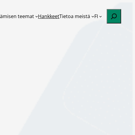
Etsi
tämisen teemat
Hankkeet
Tietoa meistä
FI