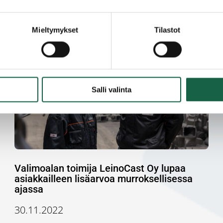
Mieltymykset
Tilastot
Salli valinta
Valimoalan toimija LeinoCast Oy lupaa
asiakkailleen lisäarvoa murroksellisessa
ajassa
30.11.2022