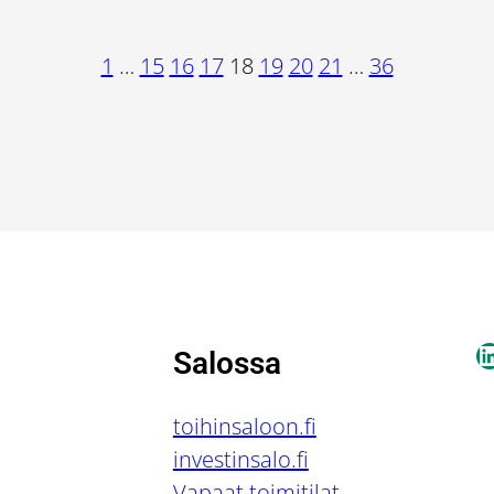
1
…
15
16
17
18
19
20
21
…
36
L
Salossa
toihinsaloon.fi
investinsalo.fi
Vapaat toimitilat