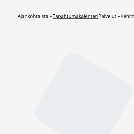
Ajankohtaista
Tapahtumakalenteri
Palvelut
Kehit