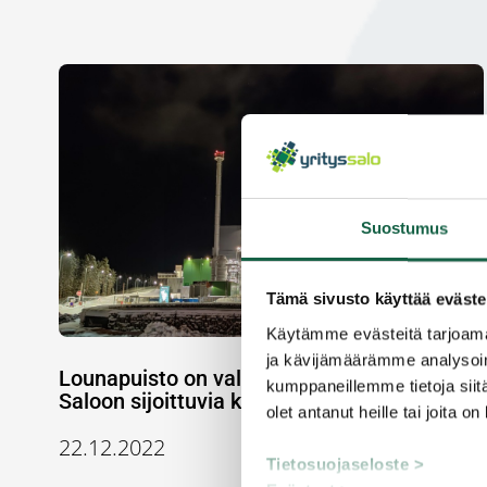
Suostumus
Tämä sivusto käyttää eväste
Käytämme evästeitä tarjoama
ja kävijämäärämme analysoim
Lounapuisto on valmis houkuttelemaan
kumppaneillemme tietoja siitä
Saloon sijoittuvia kiertotalouden toimijoita
olet antanut heille tai joita o
22.12.2022
Tietosuojaseloste >