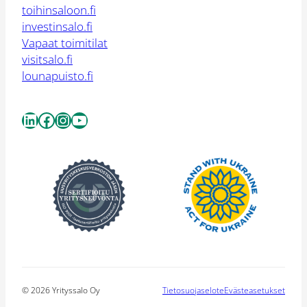
toihinsaloon.fi
investinsalo.fi
Vapaat toimitilat
visitsalo.fi
lounapuisto.fi
LinkedIn
Facebook
Instagram
YouTube
© 2026 Yrityssalo Oy
Tietosuojaselote
Evästeasetukset