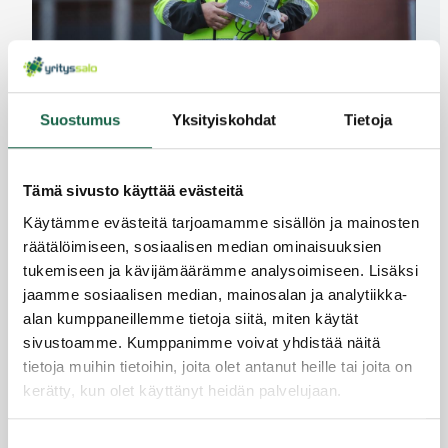
Sofictalle 200 000 euron innovaatiopalkinto
kestävän kehityksen ratkaisusta
Suostumus
Yksityiskohdat
Tietoja
4.10.2021
Tämä sivusto käyttää evästeitä
Käytämme evästeitä tarjoamamme sisällön ja mainosten
räätälöimiseen, sosiaalisen median ominaisuuksien
tukemiseen ja kävijämäärämme analysoimiseen. Lisäksi
jaamme sosiaalisen median, mainosalan ja analytiikka-
alan kumppaneillemme tietoja siitä, miten käytät
sivustoamme. Kumppanimme voivat yhdistää näitä
tietoja muihin tietoihin, joita olet antanut heille tai joita on
kerätty, kun olet käyttänyt heidän palvelujaan.
Tietosuojaseloste >
Suostumuksen