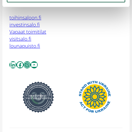
Salossa
toihinsaloon.fi
investinsalo.fi
Vapaat toimitilat
visitsalo.fi
lounapuisto.fi
LinkedIn
Facebook
Instagram
YouTube