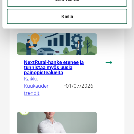
DEFINE-
Kuukauden
•
01/07/2026
verkostoon
trendit
Kiellä
vauhdittam
puolustus-
ja
turvallisuus
innovaatioit
NextRural-hanke etenee ja
:
tunnistaa myös uusia
NextRural-
painopistealueita
Kaikki
, 
hanke
Kuukauden
•
01/07/2026
etenee
trendit
ja
tunnistaa
myös
uusia
painopistea