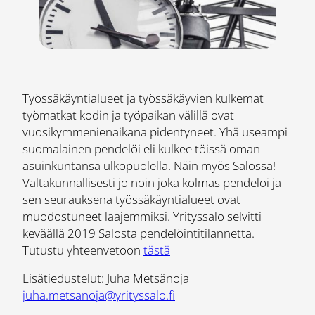
Työssäkäyntialueet ja työssäkäyvien kulkemat
työmatkat kodin ja työpaikan välillä ovat
vuosikymmenienaikana pidentyneet. Yhä useampi
suomalainen pendelöi eli kulkee töissä oman
asuinkuntansa ulkopuolella. Näin myös Salossa!
Valtakunnallisesti jo noin joka kolmas pendelöi ja
sen seurauksena työssäkäyntialueet ovat
muodostuneet laajemmiksi. Yrityssalo selvitti
keväällä 2019 Salosta pendelöintitilannetta.
Tutustu yhteenvetoon
tästä
Lisätiedustelut: Juha Metsänoja |
juha.metsanoja@yrityssalo.fi