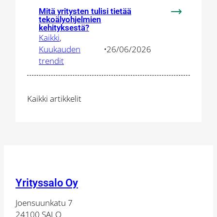
Mitä yritysten tulisi tietää
:
tekoälyohjelmien
Mitä
kehityksestä?
Kaikki
, 
yritysten
Kuukauden
•
26/06/2026
tulisi
trendit
tietää
tekoälyohje
kehityksest
Kaikki artikkelit
Yrityssalo Oy
Joensuunkatu 7
24100 SALO