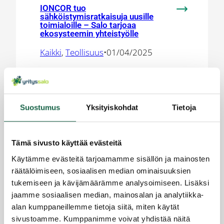
IONCOR tuo
:
sähköistymisratkaisuja uusille
toimialoille – Salo tarjoaa
IONCOR
ekosysteemin yhteistyölle
tuo
sähköistymis
Kaikki
, 
Teollisuus
•
01/04/2025
uusille
toimialoille
–
Salo
Suostumus
Yksityiskohdat
Tietoja
tarjoaa
ekosysteem
yhteistyölle
FORCIT valitsi Salon –
Tämä sivusto käyttää evästeitä
tehdashanke houkuttelee
:
osaajia ja herättelee paikallisia
Käytämme evästeitä tarjoamamme sisällön ja mainosten
FORCIT
toimittajia
räätälöimiseen, sosiaalisen median ominaisuuksien
valitsi
Kaikki
, 
tukemiseen ja kävijämäärämme analysoimiseen. Lisäksi
Salon
Kuukauden
•
06/08/2026
jaamme sosiaalisen median, mainosalan ja analytiikka-
–
trendit
alan kumppaneillemme tietoja siitä, miten käytät
tehdashank
sivustoamme. Kumppanimme voivat yhdistää näitä
houkuttelee