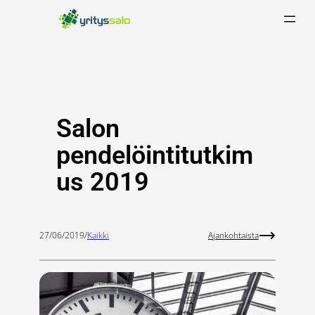
Siirry
sisältöön
Salon
pendelöintitutkim
us 2019
27/06/2019
/
Kaikki
Ajankohtaista