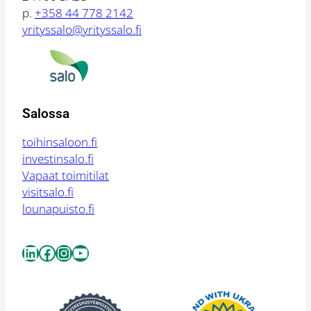
p.
+358 44 778 2142
yrityssalo@yrityssalo.fi
Salossa
toihinsaloon.fi
investinsalo.fi
Vapaat toimitilat
visitsalo.fi
lounapuisto.fi
LinkedIn
Facebook
Instagram
YouTube