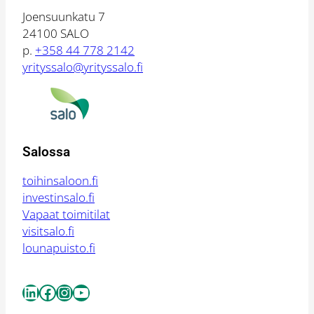
Joensuunkatu 7
24100 SALO
p.
+358 44 778 2142
yrityssalo@yrityssalo.fi
Salossa
toihinsaloon.fi
investinsalo.fi
Vapaat toimitilat
visitsalo.fi
lounapuisto.fi
LinkedIn
Facebook
Instagram
YouTube