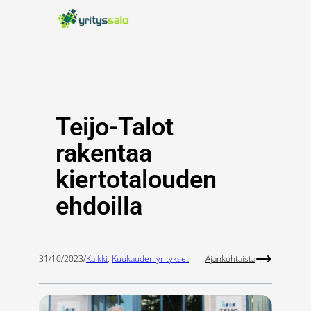
Siirry
sisältöön
Teijo-Talot
rakentaa
kiertotalouden
ehdoilla
31/10/2023
/
Kaikki
, 
Kuukauden yritykset
Ajankohtaista