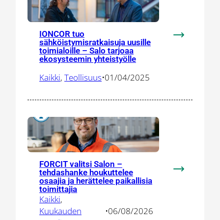
IONCOR tuo
:
sähköistymisratkaisuja uusille
toimialoille – Salo tarjoaa
IONCOR
ekosysteemin yhteistyölle
tuo
sähköistymis
Kaikki
, 
Teollisuus
•
01/04/2025
uusille
toimialoille
–
Salo
tarjoaa
ekosysteem
yhteistyölle
FORCIT valitsi Salon –
tehdashanke houkuttelee
:
osaajia ja herättelee paikallisia
FORCIT
toimittajia
valitsi
Kaikki
, 
Salon
Kuukauden
•
06/08/2026