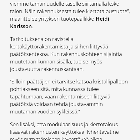
viemme tämän uudelle tasolle siirtämällä koko
talon. Näin rakennuksesta tulee kiertotaloustuote”,
määrittelee yrityksen tuotepäällikkö
Heidi
Karlsson
.
Tarkoituksena on ravistella
kertakäyttörakentamista ja siihen liittyvää
päätöksentekoa. Kun rakennuskohteen sijaintia
muutetaan kunnan sisällä, tuo se myös
joustavuutta rakennuskantaan.
“Silloin päättäjien ei tarvitse katsoa kristallipalloon
pohtiakseen sitä, mitä kunnassa tulee
tapahtumaan, vaan rakentamiseen liittyviä
päätöksiä voidaan tehdä joustavammin
muutaman vuoden sykleissä.”
Sen lisäksi, että modulaarisuus ja kiertotalous
lisäävät rakennusten käyttöikää, lyhentävät ne
myös pystyttämiseen käytettävää aikaa.