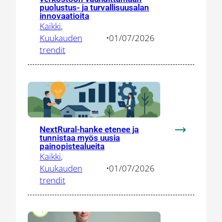
:
puolustus- ja turvallisuusalan
Yrityssalo
innovaatioita
mukaan
Kaikki
, 
DEFINE-
Kuukauden
•
01/07/2026
verkostoon
trendit
vauhdittam
puolustus-
ja
turvallisuus
innovaatioit
NextRural-hanke etenee ja
:
tunnistaa myös uusia
NextRural-
painopistealueita
Kaikki
, 
hanke
Kuukauden
•
01/07/2026
etenee
trendit
ja
tunnistaa
myös
uusia