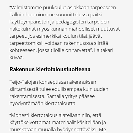
“Valmistamme puukoulut asiakkaan tarpeeseen.
Tällöin huomiomme suunnittelussa paitsi
käyttöympäristön ja pedagogisten tarpeiden
näkökulmat myös kunnan mahdolliset muuttuvat
tarpeet. Jos esimerkiksi koulun tilat jäävät
tarpeettomiksi, voidaan rakennusosa siirtää
kohteeseen, jossa tiloille on tarvetta”, Laitakari
kuvaa.
Rakennus kiertotaloustuotteena
Teijo-Talojen konseptissa rakennuksen
siirtämisestä tulee edullisempaa kuin uuden
rakentamisesta. Samalla yritys pääsee
hyödyntämään kiertotaloutta.
“Monesti kiertotalous ajatellaan niin, että
käyttökelvottomat materiaalit käsitellään ja
murskataan muualla hyödynnettäväksi. Me