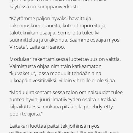
käytössä on kumppaniverkosto.
“Käytämme paljon hyväksi havaittuja
rakennuskumppaneita, kuten timpureita ja
talotekniikan osaajia. Somerolta tulee lvi-
suunnittelua ja urakointia. Saamme osaajia myös
Virosta”, Laitakari sanoo.
Modulaarirakentamisessa luotettavuus on valttia.
Valmistusta ohjaa nimittäin katkeamaton
“kuivaketju”, jossa moduulit tehdään aina
ulkoapäin vesitiiviiksi. Silloin vihreille ei ole sijaa.
“Moduulirakentamisessa talon ominaisuudet tulee
tuntea hyvin, juuri ilmatiiveyden osalta. Urakkaa
kilpailuttaessa mukana pitää olla perehdytetty
pooli tekijöitä.”
Laitakari luottaa paitsi tekijöihinsä myös
vallitseviin markkinanäkymiin. Hän myöntää, että