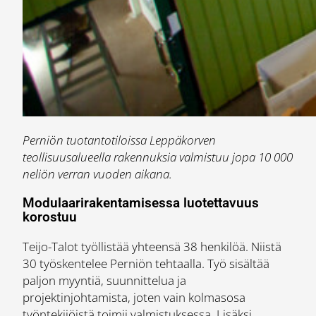
Perniön tuotantotiloissa Leppäkorven
teollisuusalueella rakennuksia valmistuu jopa 10 000
neliön verran vuoden aikana.
Modulaarirakentamisessa luotettavuus
korostuu
Teijo-Talot työllistää yhteensä 38 henkilöä. Niistä
30 työskentelee Perniön tehtaalla. Työ sisältää
paljon myyntiä, suunnittelua ja
projektinjohtamista, joten vain kolmasosa
työntekijöistä toimii valmistuksessa. Lisäksi