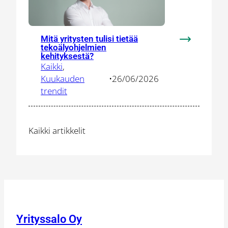
painopistea
Mitä yritysten tulisi tietää
:
tekoälyohjelmien
Mitä
kehityksestä?
Kaikki
, 
yritysten
Kuukauden
•
26/06/2026
tulisi
trendit
tietää
tekoälyohje
kehityksest
Kaikki artikkelit
Yrityssalo Oy