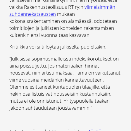
vaikka Rakennusteollisuus RT ry:n
viimeisimmän
suhdannekatsausten
mukaan
kokonaisrakentaminen on alamäessä, odotetaan
toimitilojen ja julkisten kohteiden rakentamisen
kuitenkin ensi vuonna taas kasvavan.
Kritiikkiä voi silti löytää julkiselta puoleltakin.
“Julkisissa sopimusmalleissa indeksikorotukset on
aina poissuljettu. Jos materiaalien hinnat
nousevat, niin artisti maksaa. Tämä on vaikuttanut
viime vuosina meidänkin kannattavuuteen.
Olemme esittäneet kuntapuolen tilaajille, että
hekin osallistuisivat nousseisiin kustannuksiin,
mutta ei ole onnistunut. Yrityspuolella taakan
jakoon suhtaudutaan joustavammin.”