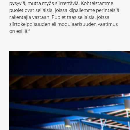
pysyviä, mutta myös siirrettäviä. Kohteistamme
puolet ovat sellaisia, joissa kilpailemme perinteisiä
rakentajia vastaan. Puolet taas sellaisia, joissa
siirtokelpoisuuden eli modulaarisuuden vaatimus
on esillä.”