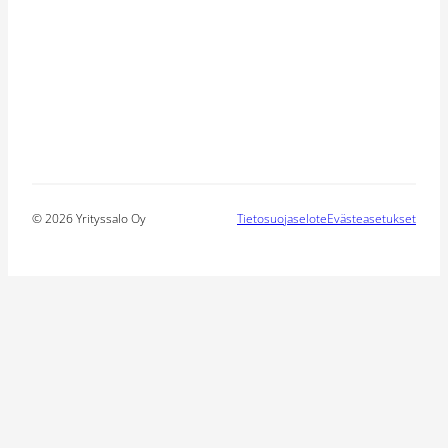
© 2026 Yrityssalo Oy
Tietosuojaselote
Evästeasetukset