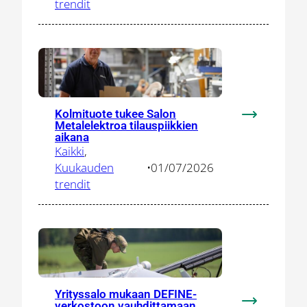
–
trendit
tehdashank
houkuttelee
osaajia
ja
herättelee
paikallisia
Kolmituote tukee Salon
toimittajia
:
Metalelektroa tilauspiikkien
Kolmituote
aikana
Kaikki
, 
tukee
Kuukauden
•
01/07/2026
Salon
trendit
Metalelektr
tilauspiikki
aikana
Yrityssalo mukaan DEFINE-
verkostoon vauhdittamaan