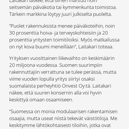
Laitakari laskee, että siihen mahtuu noin
seitsemän päiväkotia tai kymmenkunta toimistoa.
Tärkein markkina löytyy juuri julkiselta puolelta.
“Puolet rakennuksista menee päiväkoteihin, noin
30 prosenttia hoiva- ja terveyskohteisiin ja 20
prosenttia yritysten toimitiloiksi. Myös matkailussa
on nyt kova buumi meneillään”, Laitakari toteaa.
Yrityksen vuosittainen liikevaihto on keskimäärin
20 miljoona vuodessa. Suomen suurimpiin
rakennuttajiin verrattuna se tulee perässä, mutta
viime vuoden lopulla yritys siirtyi osaksi
suomalaista perheyhtiö Onvest Oy:tä. Laitakari
näkee, että suuren konsernin alla voi hyvin
keskittyä omaan osaamiseen.
“Suomessa on monia modulaarisen rakentamisen
osaajia, mutta useat niistä tekevät väistötiloja. Me
keskitymme lähtökohtaisesti tiloihin, jotka ovat