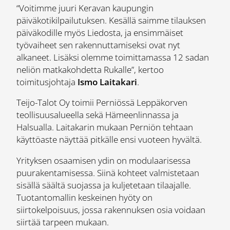
“Voitimme juuri Keravan kaupungin
päiväkotikilpailutuksen. Kesällä saimme tilauksen
päiväkodille myös Liedosta, ja ensimmäiset
työvaiheet sen rakennuttamiseksi ovat nyt
alkaneet. Lisäksi olemme toimittamassa 12 sadan
neliön matkakohdetta Rukalle”, kertoo
toimitusjohtaja
Ismo Laitakari
.
Teijo-Talot Oy toimii Perniössä Leppäkorven
teollisuusalueella sekä Hämeenlinnassa ja
Halsualla. Laitakarin mukaan Perniön tehtaan
käyttöaste näyttää pitkälle ensi vuoteen hyvältä.
Yrityksen osaamisen ydin on modulaarisessa
puurakentamisessa. Siinä kohteet valmistetaan
sisällä säältä suojassa ja kuljetetaan tilaajalle.
Tuotantomallin keskeinen hyöty on
siirtokelpoisuus, jossa rakennuksen osia voidaan
siirtää tarpeen mukaan.