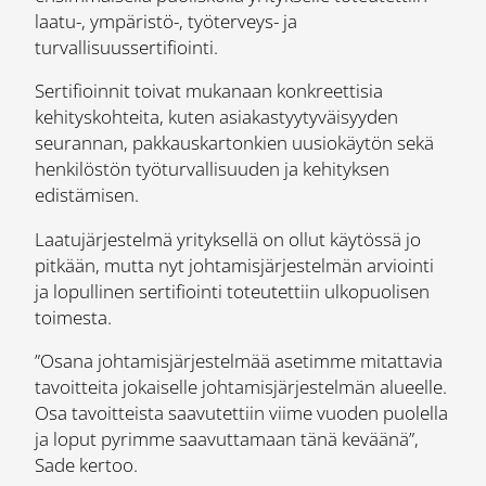
laatu-, ympäristö-, työterveys- ja
turvallisuussertifiointi.
Sertifioinnit toivat mukanaan konkreettisia
kehityskohteita, kuten asiakastyytyväisyyden
seurannan, pakkauskartonkien uusiokäytön sekä
henkilöstön työturvallisuuden ja kehityksen
edistämisen.
Laatujärjestelmä yrityksellä on ollut käytössä jo
pitkään, mutta nyt johtamisjärjestelmän arviointi
ja lopullinen sertifiointi toteutettiin ulkopuolisen
toimesta.
”Osana johtamisjärjestelmää asetimme mitattavia
tavoitteita jokaiselle johtamisjärjestelmän alueelle.
Osa tavoitteista saavutettiin viime vuoden puolella
ja loput pyrimme saavuttamaan tänä keväänä”,
Sade kertoo.