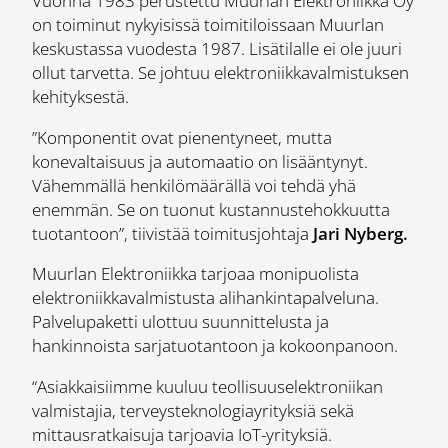
Vuonna 1983 perustettu Muurlan Elektroniikka Oy
on toiminut nykyisissä toimitiloissaan Muurlan
keskustassa vuodesta 1987. Lisätilalle ei ole juuri
ollut tarvetta. Se johtuu elektroniikkavalmistuksen
kehityksestä.
”Komponentit ovat pienentyneet, mutta
konevaltaisuus ja automaatio on lisääntynyt.
Vähemmällä henkilömäärällä voi tehdä yhä
enemmän. Se on tuonut kustannustehokkuutta
tuotantoon”, tiivistää toimitusjohtaja
Jari Nyberg.
Muurlan Elektroniikka tarjoaa monipuolista
elektroniikkavalmistusta alihankintapalveluna.
Palvelupaketti ulottuu suunnittelusta ja
hankinnoista sarjatuotantoon ja kokoonpanoon.
“Asiakkaisiimme kuuluu teollisuuselektroniikan
valmistajia, terveysteknologiayrityksiä sekä
mittausratkaisuja tarjoavia IoT-yrityksiä.