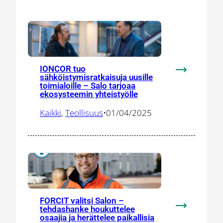
IONCOR tuo
:
sähköistymisratkaisuja uusille
toimialoille – Salo tarjoaa
IONCOR
ekosysteemin yhteistyölle
tuo
sähköistymis
Kaikki
, 
Teollisuus
•
01/04/2025
uusille
toimialoille
–
Salo
tarjoaa
ekosysteem
yhteistyölle
FORCIT valitsi Salon –
tehdashanke houkuttelee
:
osaajia ja herättelee paikallisia
FORCIT