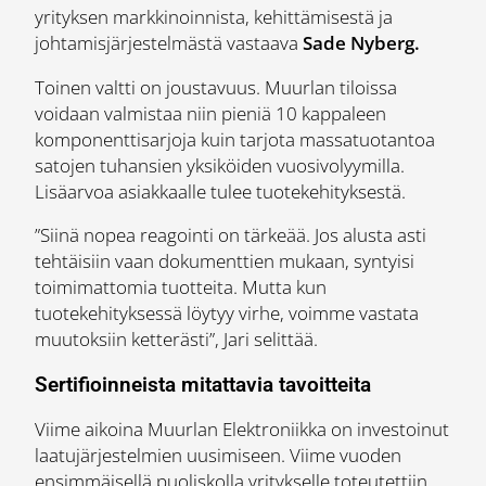
yrityksen markkinoinnista, kehittämisestä ja
johtamisjärjestelmästä vastaava
Sade Nyberg.
Toinen valtti on joustavuus. Muurlan tiloissa
voidaan valmistaa niin pieniä 10 kappaleen
komponenttisarjoja kuin tarjota massatuotantoa
satojen tuhansien yksiköiden vuosivolyymilla.
Lisäarvoa asiakkaalle tulee tuotekehityksestä.
”Siinä nopea reagointi on tärkeää. Jos alusta asti
tehtäisiin vaan dokumenttien mukaan, syntyisi
toimimattomia tuotteita. Mutta kun
tuotekehityksessä löytyy virhe, voimme vastata
muutoksiin ketterästi”, Jari selittää.
Sertifioinneista mitattavia tavoitteita
Viime aikoina Muurlan Elektroniikka on investoinut
laatujärjestelmien uusimiseen. Viime vuoden
ensimmäisellä puoliskolla yritykselle toteutettiin