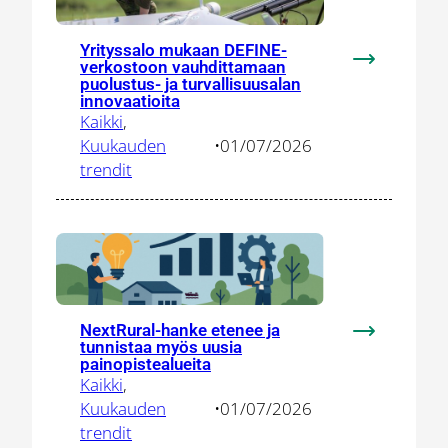
Yrityssalo mukaan DEFINE-
verkostoon vauhdittamaan
:
puolustus- ja turvallisuusalan
Yrityssalo
innovaatioita
mukaan
Kaikki
, 
DEFINE-
Kuukauden
•
01/07/2026
verkostoon
trendit
vauhdittam
puolustus-
ja
turvallisuus
innovaatioit
NextRural-hanke etenee ja
:
tunnistaa myös uusia
NextRural-
painopistealueita
Kaikki
, 
hanke
Kuukauden
•
01/07/2026
etenee
trendit
ja