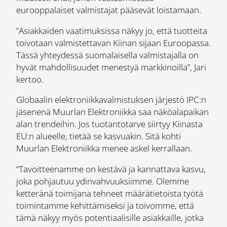
eurooppalaiset valmistajat pääsevät loistamaan.
”Asiakkaiden vaatimuksissa näkyy jo, että tuotteita
toivotaan valmistettavan Kiinan sijaan Euroopassa.
Tässä yhteydessä suomalaisella valmistajalla on
hyvät mahdollisuudet menestyä markkinoilla”, Jari
kertoo.
Globaalin elektroniikkavalmistuksen järjestö IPC:n
jäsenenä Muurlan Elektroniikka saa näköalapaikan
alan trendeihin. Jos tuotantotarve siirtyy Kiinasta
EU:n alueelle, tietää se kasvuakin. Sitä kohti
Muurlan Elektroniikka menee askel kerrallaan.
“Tavoitteenamme on kestävä ja kannattava kasvu,
joka pohjautuu ydinvahvuuksiimme. Olemme
ketteränä toimijana tehneet määrätietoista työtä
toimintamme kehittämiseksi ja toivomme, että
tämä näkyy myös potentiaalisille asiakkaille, jotka