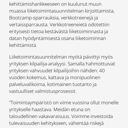
kehittämishankkeeseen on kuulunut muun
muassa liiketoimintasuunnitelman kirjoittamista,
Bootcamp-sparrauksia, verkkotreenejä ja
vertaissparrausta. Verkkotreeneietä odotettiin
erityisesti tietoa kestävästä liiketoiminnasta ja
datan hyödyntämisestä osana liiketoiminnan
kehittämistä.
Liiketoimintasuunnitelman myötä päivittyi myös
yrityksen kilpailija-analyysi. Samalla hahmottuivat
yrityksen vahvuudet kilpailijoihin nähden: 40
vuoden kokemus, kattava ja monipuolinen
palveluvalikoima, kotimainen tuotanto ja
vastuulliset valmistusprosessit.
“Toimintaympäristö on viime vuosina ollut monelle
yritykselle haastava. Meidän etuna on
taloudellinen vakavaraisuus. Voimme investoida
tulevaisuuden kehitykseen, vähentää riskejä