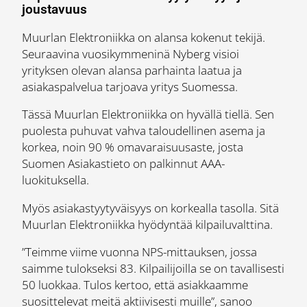
joustavuus
Muurlan Elektroniikka on alansa kokenut tekijä.
Seuraavina vuosikymmeninä Nyberg visioi
yrityksen olevan alansa parhainta laatua ja
asiakaspalvelua tarjoava yritys Suomessa.
Tässä Muurlan Elektroniikka on hyvällä tiellä. Sen
puolesta puhuvat vahva taloudellinen asema ja
korkea, noin 90 % omavaraisuusaste, josta
Suomen Asiakastieto on palkinnut AAA-
luokituksella.
Myös asiakastyytyväisyys on korkealla tasolla. Sitä
Muurlan Elektroniikka hyödyntää kilpailuvalttina.
”Teimme viime vuonna NPS-mittauksen, jossa
saimme tulokseksi 83. Kilpailijoilla se on tavallisesti
50 luokkaa. Tulos kertoo, että asiakkaamme
suosittelevat meitä aktiivisesti muille”, sanoo