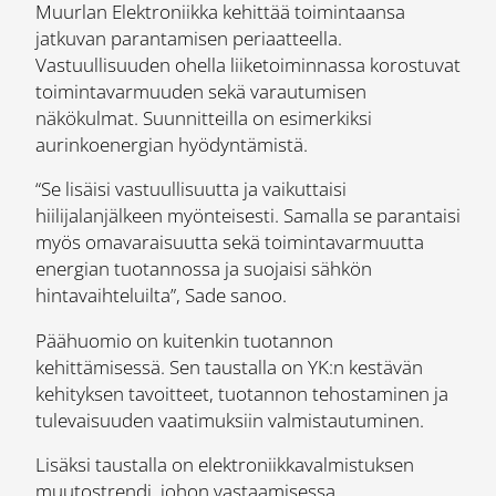
Muurlan Elektroniikka kehittää toimintaansa
jatkuvan parantamisen periaatteella.
Vastuullisuuden ohella liiketoiminnassa korostuvat
toimintavarmuuden sekä varautumisen
näkökulmat. Suunnitteilla on esimerkiksi
aurinkoenergian hyödyntämistä.
“Se lisäisi vastuullisuutta ja vaikuttaisi
hiilijalanjälkeen myönteisesti. Samalla se parantaisi
myös omavaraisuutta sekä toimintavarmuutta
energian tuotannossa ja suojaisi sähkön
hintavaihteluilta”, Sade sanoo.
Päähuomio on kuitenkin tuotannon
kehittämisessä. Sen taustalla on YK:n kestävän
kehityksen tavoitteet, tuotannon tehostaminen ja
tulevaisuuden vaatimuksiin valmistautuminen.
Lisäksi taustalla on elektroniikkavalmistuksen
muutostrendi, johon vastaamisessa