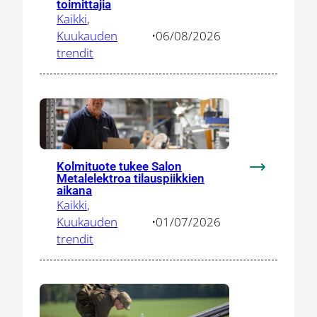
toimittajia
valitsi
Kaikki
, 
Salon
Kuukauden
•
06/08/2026
–
trendit
tehdashank
houkuttelee
osaajia
ja
herättelee
paikallisia
Kolmituote tukee Salon
toimittajia
:
Metalelektroa tilauspiikkien
Kolmituote
aikana
Kaikki
, 
tukee
Kuukauden
•
01/07/2026
Salon
trendit
Metalelektr
tilauspiikki
aikana