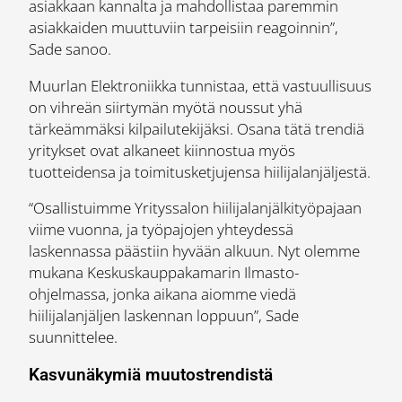
asiakkaan kannalta ja mahdollistaa paremmin
asiakkaiden muuttuviin tarpeisiin reagoinnin”,
Sade sanoo.
Muurlan Elektroniikka tunnistaa, että vastuullisuus
on vihreän siirtymän myötä noussut yhä
tärkeämmäksi kilpailutekijäksi. Osana tätä trendiä
yritykset ovat alkaneet kiinnostua myös
tuotteidensa ja toimitusketjujensa hiilijalanjäljestä.
“Osallistuimme Yrityssalon hiilijalanjälkityöpajaan
viime vuonna, ja työpajojen yhteydessä
laskennassa päästiin hyvään alkuun. Nyt olemme
mukana Keskuskauppakamarin Ilmasto-
ohjelmassa, jonka aikana aiomme viedä
hiilijalanjäljen laskennan loppuun”, Sade
suunnittelee.
Kasvunäkymiä muutostrendistä