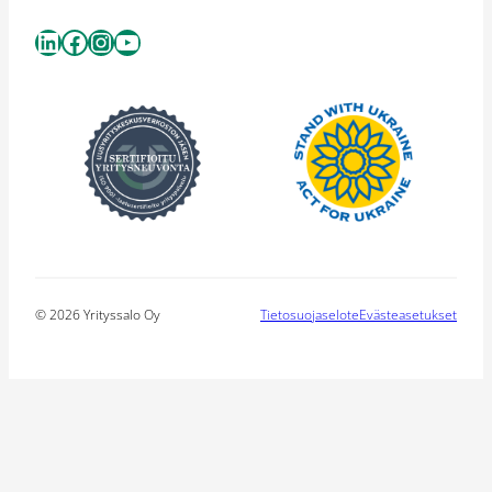
LinkedIn
Facebook
Instagram
YouTube
© 2026 Yrityssalo Oy
Tietosuojaselote
Evästeasetukset