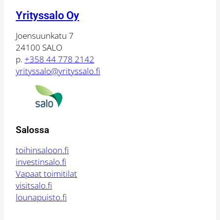
Yrityssalo Oy
Joensuunkatu 7
24100 SALO
p.
+358 44 778 2142
yrityssalo@yrityssalo.fi
Salossa
toihinsaloon.fi
investinsalo.fi
Vapaat toimitilat
visitsalo.fi
lounapuisto.fi