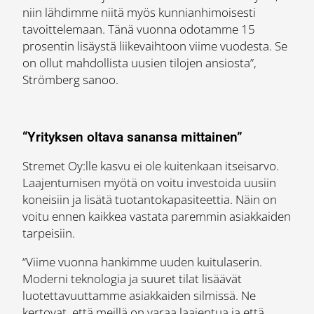
niin lähdimme niitä myös kunnianhimoisesti
tavoittelemaan. Tänä vuonna odotamme 15
prosentin lisäystä liikevaihtoon viime vuodesta. Se
on ollut mahdollista uusien tilojen ansiosta”,
Strömberg sanoo.
“Yrityksen oltava sanansa mittainen”
Stremet Oy:lle kasvu ei ole kuitenkaan itseisarvo.
Laajentumisen myötä on voitu investoida uusiin
koneisiin ja lisätä tuotantokapasiteettia. Näin on
voitu ennen kaikkea vastata paremmin asiakkaiden
tarpeisiin.
“Viime vuonna hankimme uuden kuitulaserin.
Moderni teknologia ja suuret tilat lisäävät
luotettavuuttamme asiakkaiden silmissä. Ne
kertovat, että meillä on varaa laajentua ja että