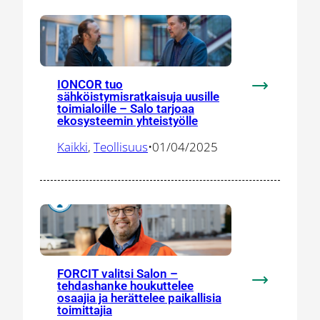
IONCOR tuo
:
sähköistymisratkaisuja uusille
toimialoille – Salo tarjoaa
IONCOR
ekosysteemin yhteistyölle
tuo
sähköistymis
Kaikki
, 
Teollisuus
•
01/04/2025
uusille
toimialoille
–
Salo
tarjoaa
ekosysteem
yhteistyölle
FORCIT valitsi Salon –
tehdashanke houkuttelee
:
osaajia ja herättelee paikallisia
FORCIT
toimittajia