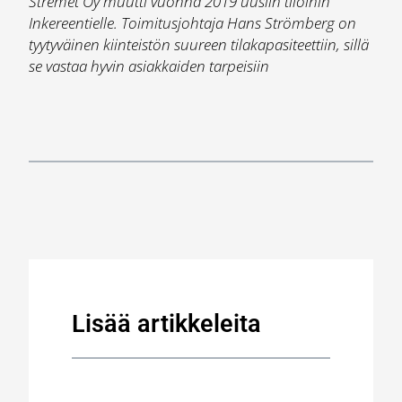
Stremet Oy muutti vuonna 2019 uusiin tiloihin
Inkereentielle. Toimitusjohtaja Hans Strömberg on
tyytyväinen kiinteistön suureen tilakapasiteettiin, sillä
se vastaa hyvin asiakkaiden tarpeisiin
Lisää artikkeleita