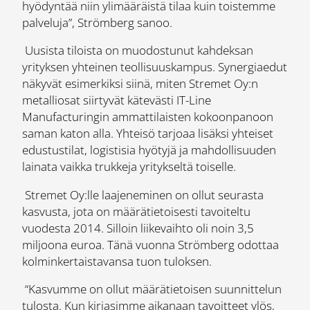
hyödyntää niin ylimääräistä tilaa kuin toistemme
palveluja”, Strömberg sanoo.
Uusista tiloista on muodostunut kahdeksan
yrityksen yhteinen teollisuuskampus. Synergiaedut
näkyvät esimerkiksi siinä, miten Stremet Oy:n
metalliosat siirtyvät kätevästi IT-Line
Manufacturingin ammattilaisten kokoonpanoon
saman katon alla. Yhteisö tarjoaa lisäksi yhteiset
edustustilat, logistisia hyötyjä ja mahdollisuuden
lainata vaikka trukkeja yritykseltä toiselle.
Stremet Oy:lle laajeneminen on ollut seurasta
kasvusta, jota on määrätietoisesti tavoiteltu
vuodesta 2014. Silloin liikevaihto oli noin 3,5
miljoona euroa. Tänä vuonna Strömberg odottaa
kolminkertaistavansa tuon tuloksen.
“Kasvumme on ollut määrätietoisen suunnittelun
tulosta. Kun kirjasimme aikanaan tavoitteet ylös,