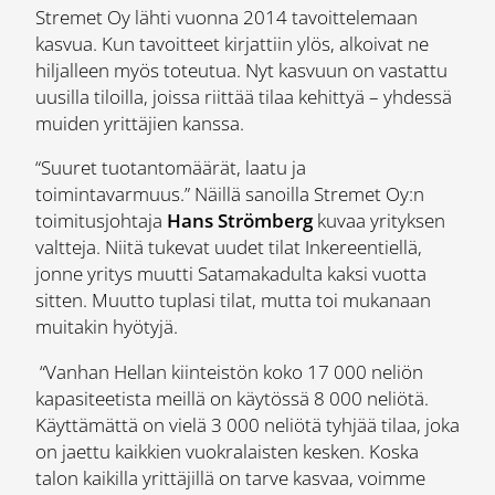
Stremet Oy lähti vuonna 2014 tavoittelemaan
kasvua. Kun tavoitteet kirjattiin ylös, alkoivat ne
hiljalleen myös toteutua. Nyt kasvuun on vastattu
uusilla tiloilla, joissa riittää tilaa kehittyä – yhdessä
muiden yrittäjien kanssa.
“Suuret tuotantomäärät, laatu ja
toimintavarmuus.” Näillä sanoilla Stremet Oy:n
toimitusjohtaja
Hans Strömberg
kuvaa yrityksen
valtteja. Niitä tukevat uudet tilat Inkereentiellä,
jonne yritys muutti Satamakadulta kaksi vuotta
sitten. Muutto tuplasi tilat, mutta toi mukanaan
muitakin hyötyjä.
“Vanhan Hellan kiinteistön koko 17 000 neliön
kapasiteetista meillä on käytössä 8 000 neliötä.
Käyttämättä on vielä 3 000 neliötä tyhjää tilaa, joka
on jaettu kaikkien vuokralaisten kesken. Koska
talon kaikilla yrittäjillä on tarve kasvaa, voimme