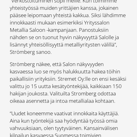
“Verkostoituminen sopii meille. Kun toimimme
yhteistyössä muiden yrittäjien kanssa, jokainen
pääsee leipomaan yhteistä kakkua. Siksi lähdimme
innokkaasti mukaan esimerkiksi Yrityssalon
Metallia Saloon -kampanjaan. Panostuksiin
nähden se on tuonut hyvin näkyvyyttä Salolle ja
lisännyt yhteisöllisyyttä metalliyritysten välillä”,
Strömberg sanoo.
Strömberg näkee, että Salon näkyvyyden
kasvaessa luo se myös halukkuutta hakea töihin
paikallisiin yrityksiin. Stremet Oy:lle on ensi kesäksi
valittu jo 15 uutta kesätyöntekijää, kaikkiaan 150
hakijan joukosta. Valituilta Stromberg odottaa
oikeaa asennetta ja intoa metallialaa kohtaan.
“Uudet koneemme vaativat innokkaita käyttäjiä.
Aina kun työntekijä saa hyödyntää työssä omia
vahvuuksiaan, olen tyytyväinen. Kansainvälisen
kilpailun kasvaessa Suomessa toimivien