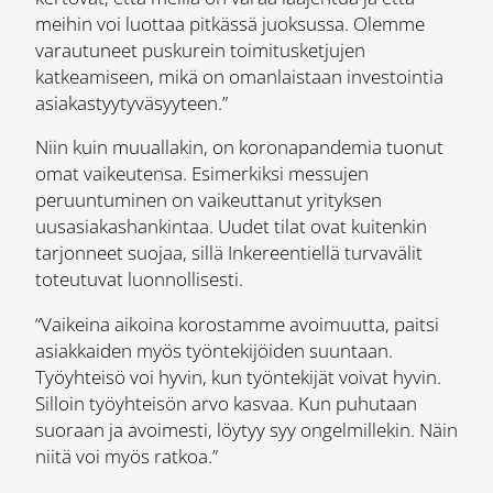
meihin voi luottaa pitkässä juoksussa. Olemme
varautuneet puskurein toimitusketjujen
katkeamiseen, mikä on omanlaistaan investointia
asiakastyytyväsyyteen.”
Niin kuin muuallakin, on koronapandemia tuonut
omat vaikeutensa. Esimerkiksi messujen
peruuntuminen on vaikeuttanut yrityksen
uusasiakashankintaa. Uudet tilat ovat kuitenkin
tarjonneet suojaa, sillä Inkereentiellä turvavälit
toteutuvat luonnollisesti.
“Vaikeina aikoina korostamme avoimuutta, paitsi
asiakkaiden myös työntekijöiden suuntaan.
Työyhteisö voi hyvin, kun työntekijät voivat hyvin.
Silloin työyhteisön arvo kasvaa. Kun puhutaan
suoraan ja avoimesti, löytyy syy ongelmillekin. Näin
niitä voi myös ratkoa.”