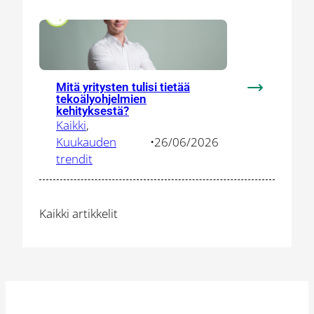
myös
uusia
painopistea
Mitä yritysten tulisi tietää
:
tekoälyohjelmien
Mitä
kehityksestä?
Kaikki
, 
yritysten
Kuukauden
•
26/06/2026
tulisi
trendit
tietää
tekoälyohje
kehityksest
Kaikki artikkelit