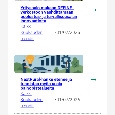
Yrityssalo mukaan DEFINE-
verkostoon vauhdittamaan
:
puolustus- ja turvallisuusalan
Yrityssalo
innovaatioita
mukaan
Kaikki
, 
DEFINE-
Kuukauden
•
01/07/2026
verkostoon
trendit
vauhdittam
puolustus-
ja
turvallisuus
innovaatioit
NextRural-hanke etenee ja
:
tunnistaa myös uusia
NextRural-
painopistealueita
Kaikki
, 
hanke
Kuukauden
•
01/07/2026
etenee
trendit
ja
tunnistaa