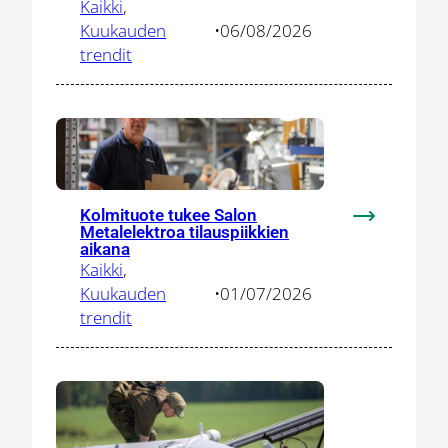
valitsi
Kaikki
, 
Salon
Kuukauden
•
06/08/2026
–
trendit
tehdashank
houkuttelee
osaajia
ja
herättelee
paikallisia
Kolmituote tukee Salon
toimittajia
:
Metalelektroa tilauspiikkien
Kolmituote
aikana
Kaikki
, 
tukee
Kuukauden
•
01/07/2026
Salon
trendit
Metalelektr
tilauspiikki
aikana