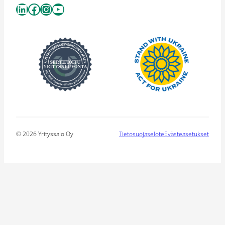
LinkedIn
Facebook
Instagram
YouTube
© 2026 Yrityssalo Oy
Tietosuojaselote
Evästeasetukset