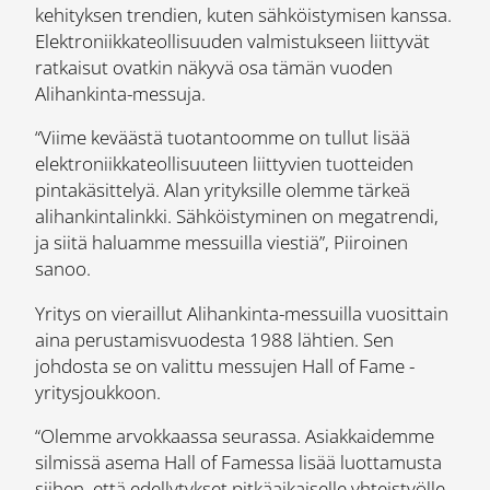
kehityksen trendien, kuten sähköistymisen kanssa.
Elektroniikkateollisuuden valmistukseen liittyvät
ratkaisut ovatkin näkyvä osa tämän vuoden
Alihankinta-messuja.
“Viime keväästä tuotantoomme on tullut lisää
elektroniikkateollisuuteen liittyvien tuotteiden
pintakäsittelyä. Alan yrityksille olemme tärkeä
alihankintalinkki. Sähköistyminen on megatrendi,
ja siitä haluamme messuilla viestiä”, Piiroinen
sanoo.
Yritys on vieraillut Alihankinta-messuilla vuosittain
aina perustamisvuodesta 1988 lähtien. Sen
johdosta se on valittu messujen Hall of Fame -
yritysjoukkoon.
“Olemme arvokkaassa seurassa. Asiakkaidemme
silmissä asema Hall of Famessa lisää luottamusta
siihen, että edellytykset pitkäaikaiselle yhteistyölle