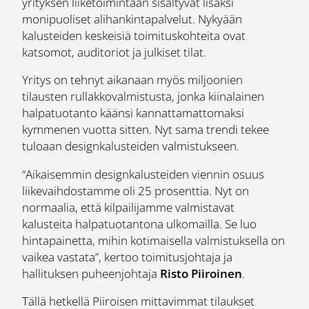
yrityksen liiketoimintaan sisältyvät lisäksi
monipuoliset alihankintapalvelut. Nykyään
kalusteiden keskeisiä toimituskohteita ovat
katsomot, auditoriot ja julkiset tilat.
Yritys on tehnyt aikanaan myös miljoonien
tilausten rullakkovalmistusta, jonka kiinalainen
halpatuotanto käänsi kannattamattomaksi
kymmenen vuotta sitten. Nyt sama trendi tekee
tuloaan designkalusteiden valmistukseen.
“Aikaisemmin designkalusteiden viennin osuus
liikevaihdostamme oli 25 prosenttia. Nyt on
normaalia, että kilpailijamme valmistavat
kalusteita halpatuotantona ulkomailla. Se luo
hintapainetta, mihin kotimaisella valmistuksella on
vaikea vastata”, kertoo toimitusjohtaja ja
hallituksen puheenjohtaja
Risto Piiroinen
.
Tällä hetkellä Piiroisen mittavimmat tilaukset