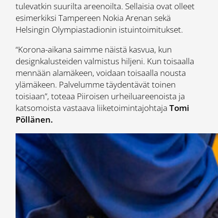
tulevatkin suurilta areenoilta. Sellaisia ovat olleet
esimerkiksi Tampereen Nokia Arenan sekä
Helsingin Olympiastadionin istuintoimitukset.
“Korona-aikana saimme näistä kasvua, kun
designkalusteiden valmistus hiljeni. Kun toisaalla
mennään alamäkeen, voidaan toisaalla nousta
ylämäkeen. Palvelumme täydentävät toinen
toisiaan”, toteaa Piiroisen urheiluareenoista ja
katsomoista vastaava liiketoimintajohtaja
Tomi
Pöllänen.