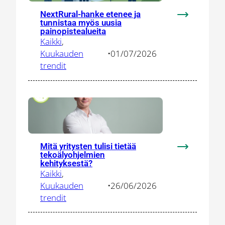
NextRural-hanke etenee ja
:
tunnistaa myös uusia
NextRural-
painopistealueita
Kaikki
, 
hanke
Kuukauden
•
01/07/2026
etenee
trendit
ja
tunnistaa
myös
uusia
painopistea
Mitä yritysten tulisi tietää
:
tekoälyohjelmien
Mitä
kehityksestä?
Kaikki
, 
yritysten
Kuukauden
•
26/06/2026
tulisi
trendit
tietää
tekoälyohje
kehityksest