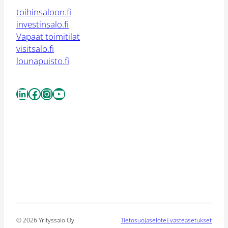
toihinsaloon.fi
investinsalo.fi
Vapaat toimitilat
visitsalo.fi
lounapuisto.fi
LinkedIn
Facebook
Instagram
YouTube
© 2026 Yrityssalo Oy
Tietosuojaselote
Evästeasetukset