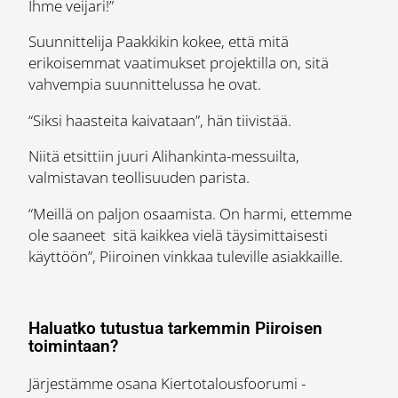
Ihme veijari!”
Suunnittelija Paakkikin kokee, että mitä
erikoisemmat vaatimukset projektilla on, sitä
vahvempia suunnittelussa he ovat.
“Siksi haasteita kaivataan”, hän tiivistää.
Niitä etsittiin juuri Alihankinta-messuilta,
valmistavan teollisuuden parista.
“Meillä on paljon osaamista. On harmi, ettemme
ole saaneet sitä kaikkea vielä täysimittaisesti
käyttöön”, Piiroinen vinkkaa tuleville asiakkaille.
Haluatko tutustua tarkemmin Piiroisen
toimintaan?
Järjestämme osana Kiertotalousfoorumi -