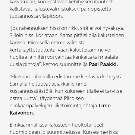
kasvamaan, kun kestävän kehityksen ihanteet
kallistavat kalustevalmistuksen painopistettä
tuotannosta ylläpitoon.
“Jos rakennuksen hissi on rikki, sitä ei voi hyväksyä.
Silloin hissi korjataan. Sama pitäisi olla kalusteiden
kanssa. Piiroisella emme valmista
kertakäyttötuotteita, vaan kalusteitamme voi
huoltaa ja niihin voi vaihtaa kankaita tai maalata
uusia pintoja”, kertoo suunnittelija
Pasi Paakki.
“Elinkaaripalveluilla edistämme kestävää kehitystä.
Samalla ne tuovat asiakkaillemme
kustannussäästöjä, kun kuluneen tilalle ei tarvitse
ostaa uutta”, täydentää Piiroisen
elinkaaripalvelujen liiketoimintajohtaja
Timo
Kaivonen.
Elinkaarimallissa kalusteen huoltotarpeet
huomioidaan jo suunnittelussa. Kun esimerkiksi