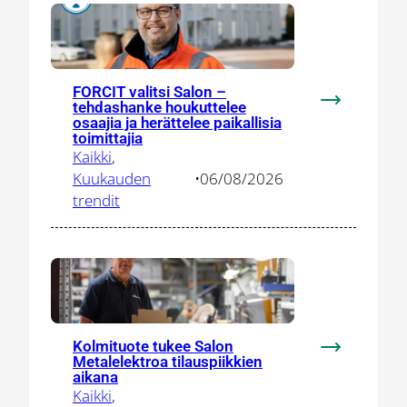
Salo
tarjoaa
ekosysteem
yhteistyölle
FORCIT valitsi Salon –
tehdashanke houkuttelee
:
osaajia ja herättelee paikallisia
FORCIT
toimittajia
valitsi
Kaikki
, 
Salon
Kuukauden
•
06/08/2026
–
trendit
tehdashank
houkuttelee
osaajia
ja
herättelee
paikallisia
Kolmituote tukee Salon
toimittajia
:
Metalelektroa tilauspiikkien
Kolmituote
aikana
Kaikki
, 
tukee