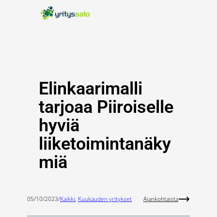
Siirry
sisältöön
Elinkaarimalli
tarjoaa Piiroiselle
hyviä
liiketoimintanäky
miä
05/10/2023
/
Kaikki
, 
Kuukauden yritykset
Ajankohtaista