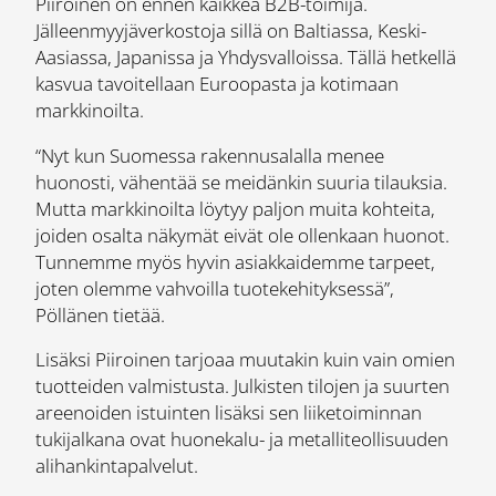
Piiroinen on ennen kaikkea B2B-toimija.
Jälleenmyyjäverkostoja sillä on Baltiassa, Keski-
Aasiassa, Japanissa ja Yhdysvalloissa. Tällä hetkellä
kasvua tavoitellaan Euroopasta ja kotimaan
markkinoilta.
“Nyt kun Suomessa rakennusalalla menee
huonosti, vähentää se meidänkin suuria tilauksia.
Mutta markkinoilta löytyy paljon muita kohteita,
joiden osalta näkymät eivät ole ollenkaan huonot.
Tunnemme myös hyvin asiakkaidemme tarpeet,
joten olemme vahvoilla tuotekehityksessä”,
Pöllänen tietää.
Lisäksi Piiroinen tarjoaa muutakin kuin vain omien
tuotteiden valmistusta. Julkisten tilojen ja suurten
areenoiden istuinten lisäksi sen liiketoiminnan
tukijalkana ovat huonekalu- ja metalliteollisuuden
alihankintapalvelut.