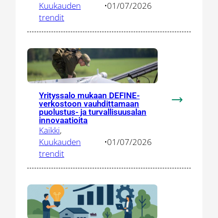
Kuukauden
•
01/07/2026
Salon
trendit
Metalelektr
tilauspiikki
aikana
Yrityssalo mukaan DEFINE-
verkostoon vauhdittamaan
:
puolustus- ja turvallisuusalan
Yrityssalo
innovaatioita
mukaan
Kaikki
, 
DEFINE-
Kuukauden
•
01/07/2026
verkostoon
trendit
vauhdittam
puolustus-
ja
turvallisuus
innovaatioit