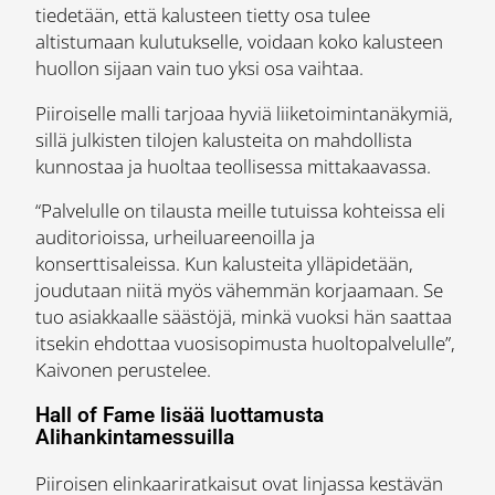
tiedetään, että kalusteen tietty osa tulee
altistumaan kulutukselle, voidaan koko kalusteen
huollon sijaan vain tuo yksi osa vaihtaa.
Piiroiselle malli tarjoaa hyviä liiketoimintanäkymiä,
sillä julkisten tilojen kalusteita on mahdollista
kunnostaa ja huoltaa teollisessa mittakaavassa.
“Palvelulle on tilausta meille tutuissa kohteissa eli
auditorioissa, urheiluareenoilla ja
konserttisaleissa. Kun kalusteita ylläpidetään,
joudutaan niitä myös vähemmän korjaamaan. Se
tuo asiakkaalle säästöjä, minkä vuoksi hän saattaa
itsekin ehdottaa vuosisopimusta huoltopalvelulle”,
Kaivonen perustelee.
Hall of Fame lisää luottamusta
Alihankintamessuilla
Piiroisen elinkaariratkaisut ovat linjassa kestävän