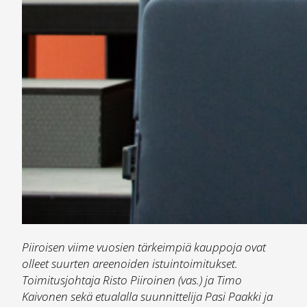
Piiroisen viime vuosien tärkeimpiä kauppoja ovat
olleet suurten areenoiden istuintoimitukset.
Toimitusjohtaja Risto Piiroinen (vas.) ja Timo
Kaivonen sekä etualalla suunnittelija Pasi Paakki ja