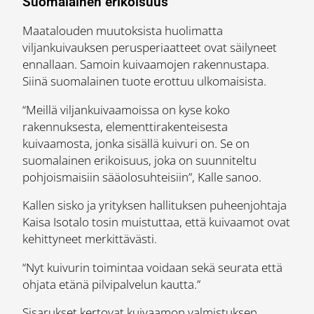
Suomalainen erikoisuus
Maatalouden muutoksista huolimatta
viljankuivauksen perusperiaatteet ovat säilyneet
ennallaan. Samoin kuivaamojen rakennustapa.
Siinä suomalainen tuote erottuu ulkomaisista.
“Meillä viljankuivaamoissa on kyse koko
rakennuksesta, elementtirakenteisesta
kuivaamosta, jonka sisällä kuivuri on. Se on
suomalainen erikoisuus, joka on suunniteltu
pohjoismaisiin sääolosuhteisiin”, Kalle sanoo.
Kallen sisko ja yrityksen hallituksen puheenjohtaja
Kaisa Isotalo tosin muistuttaa, että kuivaamot ovat
kehittyneet merkittävästi.
“Nyt kuivurin toimintaa voidaan sekä seurata että
ohjata etänä pilvipalvelun kautta.”
Sisarukset kertovat kuivaamon valmistuksen