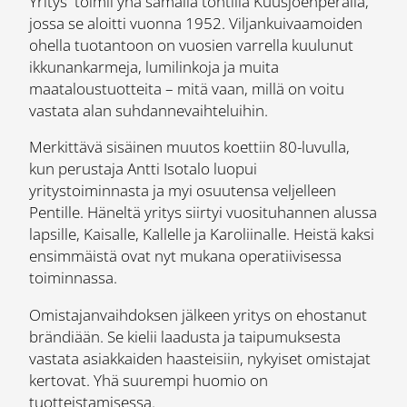
Yritys toimii yhä samalla tontilla Kuusjoenperällä,
jossa se aloitti vuonna 1952. Viljankuivaamoiden
ohella tuotantoon on vuosien varrella kuulunut
ikkunankarmeja, lumilinkoja ja muita
maataloustuotteita – mitä vaan, millä on voitu
vastata alan suhdannevaihteluihin.
Merkittävä sisäinen muutos koettiin 80-luvulla,
kun perustaja Antti Isotalo luopui
yritystoiminnasta ja myi osuutensa veljelleen
Pentille. Häneltä yritys siirtyi vuosituhannen alussa
lapsille, Kaisalle, Kallelle ja Karoliinalle. Heistä kaksi
ensimmäistä ovat nyt mukana operatiivisessa
toiminnassa.
Omistajanvaihdoksen jälkeen yritys on ehostanut
brändiään. Se kielii laadusta ja taipumuksesta
vastata asiakkaiden haasteisiin, nykyiset omistajat
kertovat. Yhä suurempi huomio on
tuotteistamisessa.