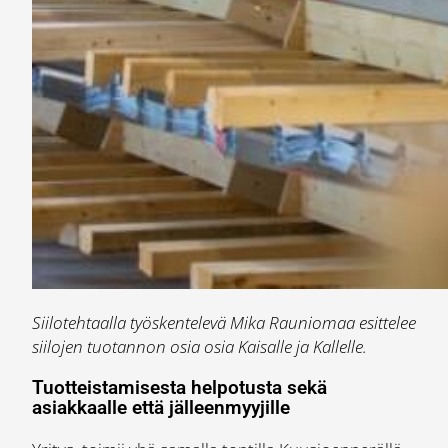
Siilotehtaalla työskentelevä Mika Rauniomaa esittelee
siilojen tuotannon osia osia Kaisalle ja Kallelle.
Tuotteistamisesta helpotusta sekä
asiakkaalle että jälleenmyyjille