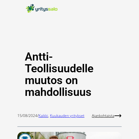
Siirry
sisältöön
Antti-
Teollisuudelle
muutos on
mahdollisuus
15/08/2024
/
Kaikki
, 
Kuukauden yritykset
Ajankohtaista