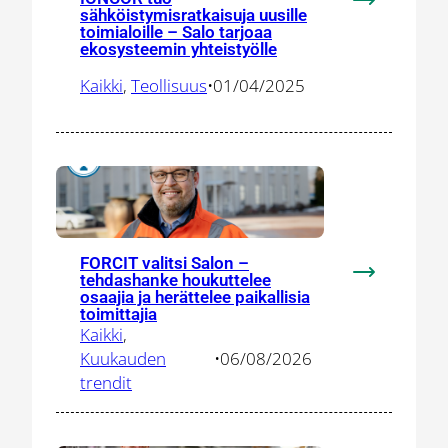
:
sähköistymisratkaisuja uusille
toimialoille – Salo tarjoaa
IONCOR
ekosysteemin yhteistyölle
tuo
sähköistymis
Kaikki
, 
Teollisuus
•
01/04/2025
uusille
toimialoille
–
Salo
tarjoaa
ekosysteem
yhteistyölle
FORCIT valitsi Salon –
tehdashanke houkuttelee
:
osaajia ja herättelee paikallisia
FORCIT
toimittajia
valitsi
Kaikki
, 
Salon
Kuukauden
•
06/08/2026
–
trendit
tehdashank
houkuttelee