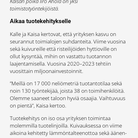
Kaisan poika Iiro Ahola on yksi
toimistotyöntekijöistä.
Aikaa tuotekehitykselle
Kalle ja Kaisa kertovat, että yrityksen kasvu on
seurannut toimialojen suhdanteita. Viime vuosina
sekä kuivureille että risteilijöiden hyttioville on
ollut kysyntää, mihin on vastattu tuotannon
laajentamisella. Vuosina 2020–2023 tehtiin
vuosittain miljoonainvestoinnit.
”Meillä on 17 000 neliömetriä tuotantotilaa sekä
noin 130 työntekijää, joista 38 on toimihenkilöitä.
Olemme saaneet taloon hyviä osaajia. Vaihtuvuus
on pientä”, Kaisa kertoo.
Tuotekehitys on iso osa yrityksen toimintaa
molemmilla tuotelinjoilla. Kuivauksessa on viime
aikoina kehitetty lämmöntalteenottoa sekä äänen-