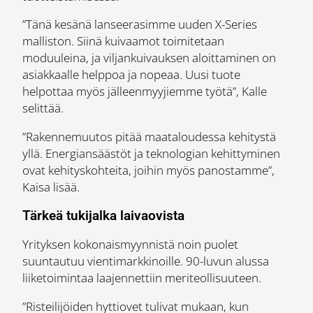
”Tänä kesänä lanseerasimme uuden X-Series
malliston. Siinä kuivaamot toimitetaan
moduuleina, ja viljankuivauksen aloittaminen on
asiakkaalle helppoa ja nopeaa. Uusi tuote
helpottaa myös jälleenmyyjiemme työtä”, Kalle
selittää.
”Rakennemuutos pitää maataloudessa kehitystä
yllä. Energiansäästöt ja teknologian kehittyminen
ovat kehityskohteita, joihin myös panostamme”,
Kaisa lisää.
Tärkeä tukijalka laivaovista
Yrityksen kokonaismyynnistä noin puolet
suuntautuu vientimarkkinoille. 90-luvun alussa
liiketoimintaa laajennettiin meriteollisuuteen.
”Risteilijöiden hyttiovet tulivat mukaan, kun