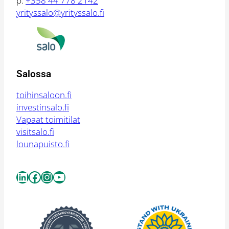
p.
+358 44 778 2142
yrityssalo@yrityssalo.fi
Salossa
toihinsaloon.fi
investinsalo.fi
Vapaat toimitilat
visitsalo.fi
lounapuisto.fi
LinkedIn
Facebook
Instagram
YouTube