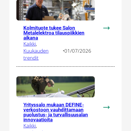
osaajia
ja
herättelee
paikallisia
Kolmituote tukee Salon
toimittajia
:
Metalelektroa tilauspiikkien
Kolmituote
aikana
Kaikki
, 
tukee
Kuukauden
•
01/07/2026
Salon
trendit
Metalelektr
tilauspiikki
aikana
Yrityssalo mukaan DEFINE-
verkostoon vauhdittamaan
:
puolustus- ja turvallisuusalan
Yrityssalo
innovaatioita
mukaan
Kaikki
, 