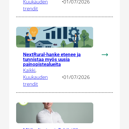
DEFINE-
Kuukauden
•
01/07/2026
verkostoon
trendit
vauhdittam
puolustus-
ja
turvallisuus
innovaatioit
NextRural-hanke etenee ja
:
tunnistaa myös uusia
NextRural-
painopistealueita
Kaikki
, 
hanke
Kuukauden
•
01/07/2026
etenee
trendit
ja
tunnistaa
myös
uusia
painopistea