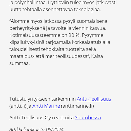
ja pölynhallintaa. Hyttioviin tulee myös jatkuvasti
uutta tehtaalla asennettavaa teknologiaa.
”Aiomme myös jatkossa pysyä suomalaisena
perheyrityksenä ja tavoitella viennin kasvua.
Kotimaisuusasteemme on 90 %. Pysymme
kilpailukykyisinä tarjoamalla korkealaatuisia ja
taloudellisesti tehokkaita tuotteita sekä
maatalous- että meriteollisuudessa”, Kaisa
summaa.
Tutustu yritykseen tarkemmin
Antti-Teollisuus
(antti.fi) ja
Antti Marine
(anttimarine.fi)
Antti-Teollisuus Oy:n videoita
Youtubessa
Artikkeli julkaistu 08/2024