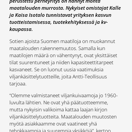
perustettu perheyritys on nähnyt monta
maatalouden murrosta. Nykyiset omistajat Kalle
ja Kaisa Isotalo tunnistavat yrityksen kasvun
tuotteistamisessa, tuotekehityksessä ja kv-
kaupassa.
Sotien ajoista Suomen maatiloja on muokannut
maatalouden rakennemuutos. Samalla kun
maatilojen määrä on vähentynyt, ovat yksittäiset
tilat suurentuneet ja niiden kapasiteettitarpeet
kasvaneet. Se on luonut uusia vaatimuksia
viljankäsittelytuotteille, joita Antti-Teollisuus
tarjoaa.
“Olemme valmistaneet viljankuivaamoja jo 1960-
luvulta lähtien. Ne ovat yhä päätuotteemme,
mutta nykyisin valikoima kattaa laajan kirjon
viljankäsittelytuotteita. Maatalouden muutosten
myötä asiakkaamme ovat vaatineet yhä
tehokkaampia ja suurempia yksikköjä”, kertoo