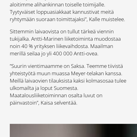
aloitimme alihankinnan toiselle toimijalle.
Tyytyväiset loppuasiakkaat kannustivat meitä
ryhtymään suoraan toimittajaksi”, Kalle muistelee.
Sittemmin laivaovista on tullut tärkeä viennin
tukijalka. Antti-Marinen liiketoiminta muodostaa
noin 40 % yrityksen liikevaihdosta. Maailman
merillä seilaa jo yli 400 000 Antti-ovea.
”Suurin vientimaamme on Saksa. Teemme tiivistä
yhteistyötä muun muassa Meyer-telakan kanssa.
Meillä laivaovien tilauksista kaksi kolmasosaa tulee
ulkomailta ja loput Suomesta.
Maatalousliiketoiminnan osalta luvut on
päinvastoin”, Kaisa selventää.