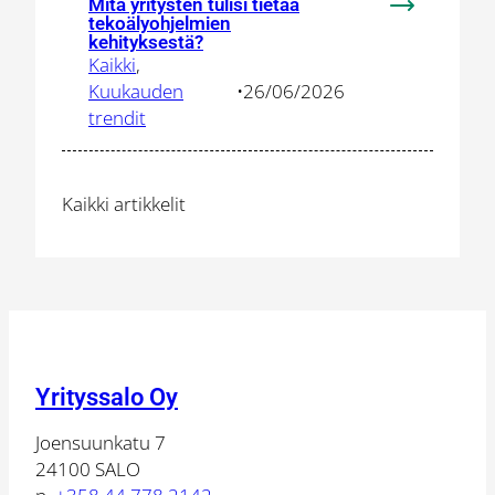
Mitä yritysten tulisi tietää
:
tekoälyohjelmien
Mitä
kehityksestä?
Kaikki
, 
yritysten
Kuukauden
•
26/06/2026
tulisi
trendit
tietää
tekoälyohje
kehityksest
Kaikki artikkelit
Yrityssalo Oy
Joensuunkatu 7
24100 SALO