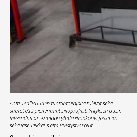
Antti-Teollisuuden tuotantolinjalta tulevat sekä
suuret että pienemmät siiloprofiilit. Yrityksen uusin
investointi on Amadan yhdistelmäkone, jossa on
sekä laserleikkaus että lävistystyökalut.