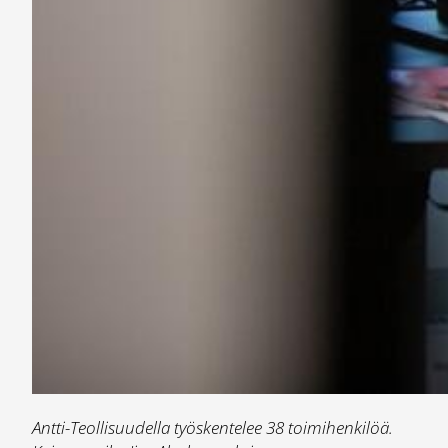
Antti-Teollisuudella työskentelee 38 toimihenkilöä.