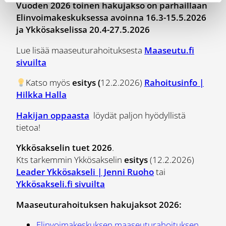
Vuoden 2026 toinen hakujakso on parhaillaan
Elinvoimakeskuksessa avoinna 16.3-15.5.2026
ja Ykkösakselissa 20.4-27.5.2026
Lue lisää maaseuturahoituksesta
Maaseutu.fi
sivuilta
Katso myös
esitys (
12.2.2026)
Rahoitusinfo |
Hilkka Halla
Hakijan oppaasta
löydät paljon hyödyllistä
tietoa!
Ykkösakselin tuet 2026
.
Kts tarkemmin Ykkösakselin
esitys
(12.2.2026)
Leader Ykkösakseli | Jenni Ruoho
tai
Ykkösakseli.fi sivuilta
Maaseuturahoituksen hakujaksot 2026:
Elinvoimakeskuksen maaseuturahoituksen