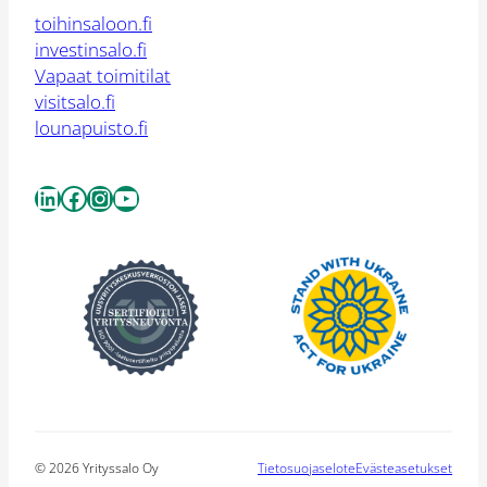
toihinsaloon.fi
investinsalo.fi
Vapaat toimitilat
visitsalo.fi
lounapuisto.fi
LinkedIn
Facebook
Instagram
YouTube
© 2026 Yrityssalo Oy
Tietosuojaselote
Evästeasetukset