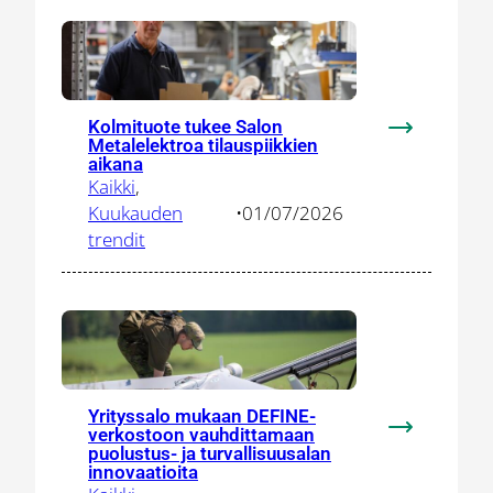
–
Salo
tarjoaa
ekosysteem
yhteistyölle
Kolmituote tukee Salon
:
Metalelektroa tilauspiikkien
Kolmituote
aikana
Kaikki
, 
tukee
Kuukauden
•
01/07/2026
Salon
trendit
Metalelektr
tilauspiikki
aikana
Yrityssalo mukaan DEFINE-
verkostoon vauhdittamaan
:
puolustus- ja turvallisuusalan
Yrityssalo
innovaatioita
mukaan