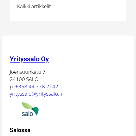
fine
Kaikki artikkelit
diningin
kansallispui
Yrityssalo Oy
Joensuunkatu 7
24100 SALO
p.
+358 44 778 2142
yrityssalo@yrityssalo.fi
Salossa