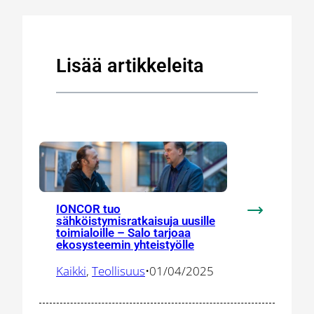
Lisää artikkeleita
IONCOR tuo
:
sähköistymisratkaisuja uusille
toimialoille – Salo tarjoaa
IONCOR
ekosysteemin yhteistyölle
tuo
sähköistymis
Kaikki
, 
Teollisuus
•
01/04/2025
uusille
toimialoille