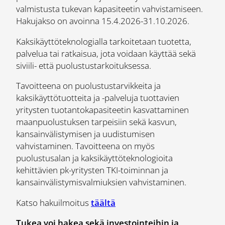
valmistusta tukevan kapasiteetin vahvistamiseen.
Hakujakso on avoinna 15.4.2026-31.10.2026.
Kaksikäyttöteknologialla tarkoitetaan tuotetta,
palvelua tai ratkaisua, jota voidaan käyttää sekä
siviili- että puolustustarkoituksessa.
Tavoitteena on puolustustarvikkeita ja
kaksikäyttötuotteita ja -palveluja tuottavien
yritysten tuotantokapasiteetin kasvattaminen
maanpuolustuksen tarpeisiin sekä kasvun,
kansainvälistymisen ja uudistumisen
vahvistaminen. Tavoitteena on myös
puolustusalan ja kaksikäyttöteknologioita
kehittävien pk-yritysten TKI-toiminnan ja
kansainvälistymisvalmiuksien vahvistaminen.
Katso hakuilmoitus
täältä
Tukea voi hakea sekä investointeihin ja