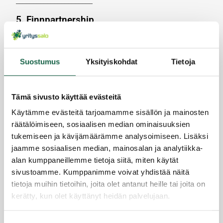
5. Finnpartnership
Finnpartnership-ohjelma edistää Suomen ja
kehittyvien markkinoiden välistä liiketoimintaa,
Suostumus
Yksityiskohdat
Tietoja
jonka ytimessä on positiivisten kehitysvaikutusten
luominen kohdemaissa.
Finnpartnership tarjoaa
liikekumppanuustukea
Tämä sivusto käyttää evästeitä
Ukrainaan kohdistuviin hankkeisiin normaalien
Käytämme evästeitä tarjoamamme sisällön ja mainosten
hakukäytäntöjen mukaisesti.
räätälöimiseen, sosiaalisen median ominaisuuksien
Tukirahan hakemisesta saa parhaiten tietoa
tukemiseen ja kävijämäärämme analysoimiseen. Lisäksi
osallistumalla joka kuukausi järjestettävään
jaamme sosiaalisen median, mainosalan ja analytiikka-
hakemustyöpajaan
.
alan kumppaneillemme tietoja siitä, miten käytät
sivustoamme. Kumppanimme voivat yhdistää näitä
Lue lisää
täältä
tietoja muihin tietoihin, joita olet antanut heille tai joita on
______________________________________________________
kerätty, kun olet käyttänyt heidän palvelujaan.
______________________
Tietosuojaseloste >