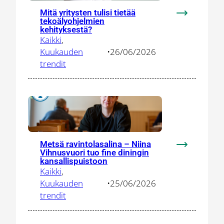
Mitä yritysten tulisi tietää
:
tekoälyohjelmien
Mitä
kehityksestä?
Kaikki
, 
yritysten
Kuukauden
•
26/06/2026
tulisi
trendit
tietää
tekoälyohje
kehityksest
Metsä ravintolasalina – Niina
:
Vihnusvuori tuo fine diningin
Metsä
kansallispuistoon
Kaikki
, 
ravintolasal
Kuukauden
•
25/06/2026
–
trendit
Niina
Vihnusvuori
tuo