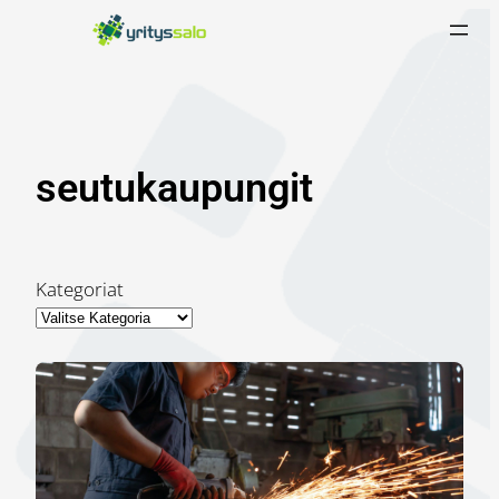
Siirry
sisältöön
seutukaupungit
Kategoriat