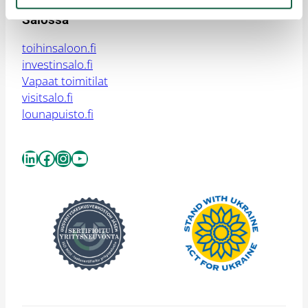
Salossa
toihinsaloon.fi
investinsalo.fi
Vapaat toimitilat
visitsalo.fi
lounapuisto.fi
LinkedIn
Facebook
Instagram
YouTube