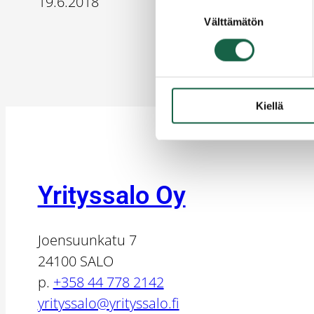
19.6.2018
Suostumuksen
Välttämätön
valinta
Kiellä
Yrityssalo Oy
Joensuunkatu 7
24100 SALO
p.
+358 44 778 2142
yrityssalo@yrityssalo.fi