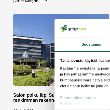
Suostumus
Tämä sivusto käyttää eväste
Käytämme evästeitä tarjoama
ja kävijämäärämme analysoim
kumppaneillemme tietoja siitä
olet antanut heille tai joita o
Salon polku läpi Suomen teollisen historian
Tietosuojaseloste >
rankimman rakennemuutoksen
Evästeet >