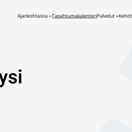
Ajankohtaista
Tapahtumakalenteri
Palvelut
Kehit
ysi