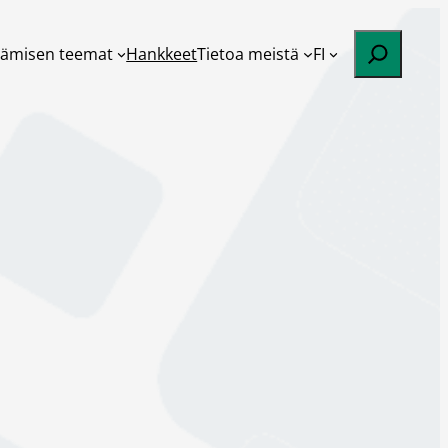
Etsi
tämisen teemat
Hankkeet
Tietoa meistä
FI