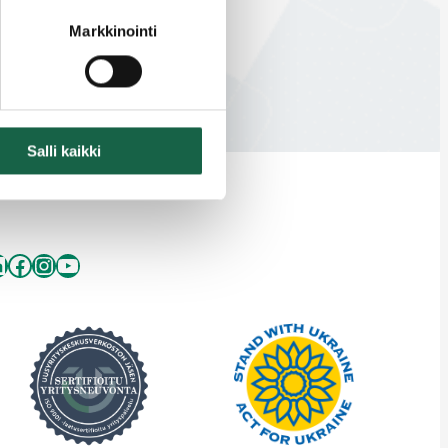
Markkinointi
Salli kaikki
inkedIn
Facebook
Instagram
YouTube