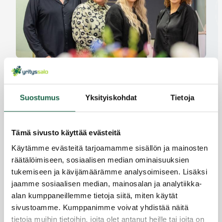
Perheyritys Headline vastaa kauneudenhoitoalan
vaatimuksiin
2.10.2024
Suostumus
Yksityiskohdat
Tietoja
Tämä sivusto käyttää evästeitä
Käytämme evästeitä tarjoamamme sisällön ja mainosten
räätälöimiseen, sosiaalisen median ominaisuuksien
tukemiseen ja kävijämäärämme analysoimiseen. Lisäksi
jaamme sosiaalisen median, mainosalan ja analytiikka-
alan kumppaneillemme tietoja siitä, miten käytät
sivustoamme. Kumppanimme voivat yhdistää näitä
tietoja muihin tietoihin, joita olet antanut heille tai joita on