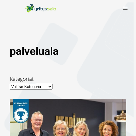
Siirry
sisältöön
palveluala
Kategoriat