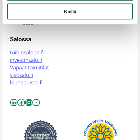
yrityssalo@yrityssalo.fi
Kiellä
Salossa
toihinsaloon.fi
investinsalo.fi
Vapaat toimitilat
visitsalo.fi
lounapuisto.fi
LinkedIn
Facebook
Instagram
YouTube