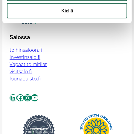
yrityssalo@yrityssalo.fi
Kiellä
Salossa
toihinsaloon.fi
investinsalo.fi
Vapaat toimitilat
visitsalo.fi
lounapuisto.fi
LinkedIn
Facebook
Instagram
YouTube