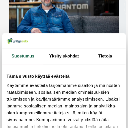
Ongelmanratkaisua hidastetuilla kuvilla
4.10.2021
Suostumus
Yksityiskohdat
Tietoja
Tämä sivusto käyttää evästeitä
Käytämme evästeitä tarjoamamme sisällön ja mainosten
räätälöimiseen, sosiaalisen median ominaisuuksien
tukemiseen ja kävijämäärämme analysoimiseen. Lisäksi
jaamme sosiaalisen median, mainosalan ja analytiikka-
alan kumppaneillemme tietoja siitä, miten käytät
sivustoamme. Kumppanimme voivat yhdistää näitä
tietoja muihin tietoihin, joita olet antanut heille tai joita on