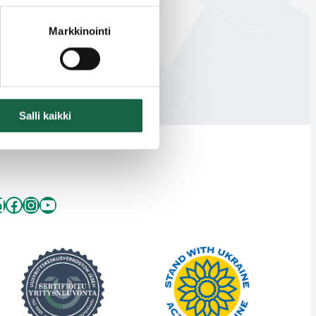
19.6.2018
Markkinointi
Salli kaikki
inkedIn
Facebook
Instagram
YouTube