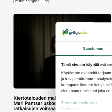
Suostumus
Tämä sivusto käyttää eväste
Käytämme evästeitä tarjoama
ja kävijämäärämme analysoim
kumppaneillemme tietoja siitä
olet antanut heille tai joita o
Kiertotalouden mahdollisuudet kasvussa –
Mari Pantsar uskoo sääntelyn ulkopuolisten
Tietosuojaseloste >
ratkaisujen voimaan
Evästeet >