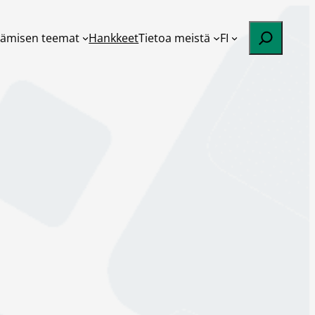
Etsi
tämisen teemat
Hankkeet
Tietoa meistä
FI