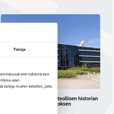
Tietoja
 ominaisuuksien tukemiseen
tiikka-alan
ietoja muihin tietoihin, joita
Salon polku läpi Suomen teollisen historian
rankimman rakennemuutoksen