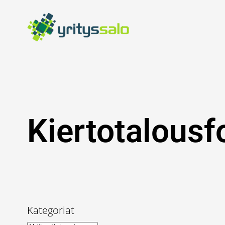
Siirry
sisältöön
Kiertotalous
Kategoriat