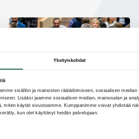
Yksityiskohdat
itä
mme sisällön ja mainosten räätälöimiseen, sosiaalisen median
iseen. Lisäksi jaamme sosiaalisen median, mainosalan ja analy
, miten käytät sivustoamme. Kumppanimme voivat yhdistää näitä t
Kiertotalousfoorumi kokosi kiertotalouden
n kerätty, kun olet käyttänyt heidän palvelujaan.
osaajat Saloon kahdeksi päiväksi
31.10.2023