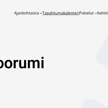
Ajankohtaista
Tapahtumakalenteri
Palvelut
Kehit
foorumi