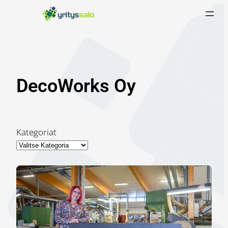
Siirry
sisältöön
DecoWorks Oy
Kategoriat