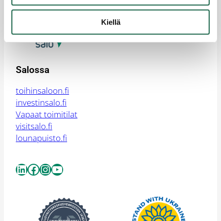
yrityssalo@yrityssalo.fi
Kiellä
Salossa
toihinsaloon.fi
investinsalo.fi
Vapaat toimitilat
visitsalo.fi
lounapuisto.fi
LinkedIn
Facebook
Instagram
YouTube