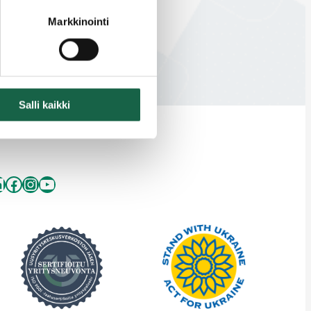
Markkinointi
Salli kaikki
inkedIn
Facebook
Instagram
YouTube