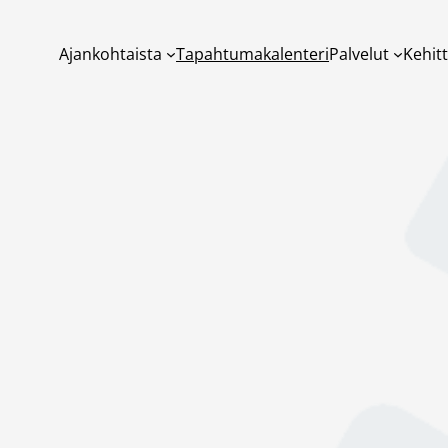
Ajankohtaista
Tapahtumakalenteri
Palvelut
Kehit