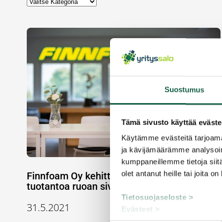
Suostumus
Tämä sivusto käyttää eväste
Käytämme evästeitä tarjoama
ja kävijämäärämme analysoim
kumppaneillemme tietoja siitä
olet antanut heille tai joita o
Finnfoam Oy kehittää ja innovoi biomuovin
tuotantoa ruoan sivuvirtoja hyödyntämällä
Tietosuojaseloste >
31.5.2021
Evästeet >