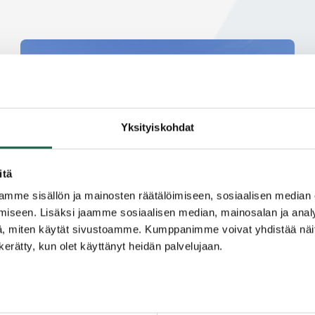
Yksityiskohdat
itä
mme sisällön ja mainosten räätälöimiseen, sosiaalisen median
iseen. Lisäksi jaamme sosiaalisen median, mainosalan ja analy
, miten käytät sivustoamme. Kumppanimme voivat yhdistää näitä t
n kerätty, kun olet käyttänyt heidän palvelujaan.
Salon polku läpi Suomen teollisen historian
rankimman rakennemuutoksen