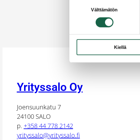
Suostumuksen
Välttämätön
valinta
Kiellä
Yrityssalo Oy
Joensuunkatu 7
24100 SALO
p.
+358 44 778 2142
yrityssalo@yrityssalo.fi