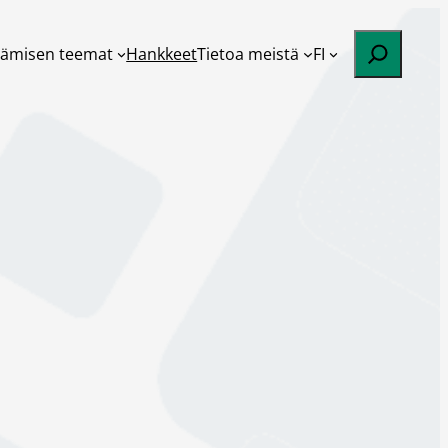
Etsi
tämisen teemat
Hankkeet
Tietoa meistä
FI