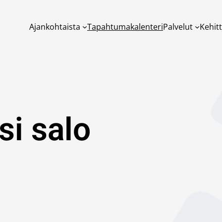
Ajankohtaista
Tapahtumakalenteri
Palvelut
Kehit
si salo