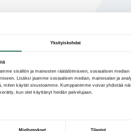
Yksityiskohdat
itä
mme sisällön ja mainosten räätälöimiseen, sosiaalisen median
iseen. Lisäksi jaamme sosiaalisen median, mainosalan ja analy
, miten käytät sivustoamme. Kumppanimme voivat yhdistää näitä t
n kerätty, kun olet käyttänyt heidän palvelujaan.
Mieltymykset
Tilastot