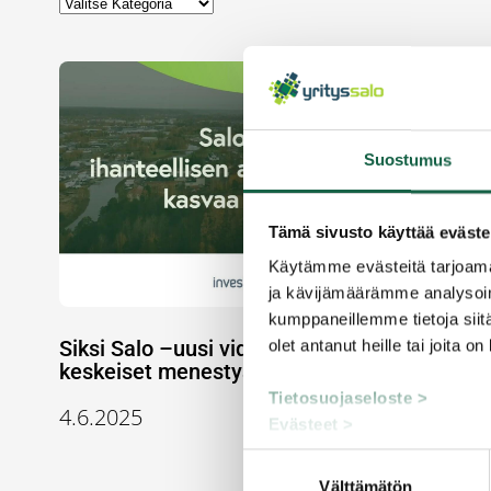
Suostumus
Tämä sivusto käyttää eväste
Käytämme evästeitä tarjoama
ja kävijämäärämme analysoim
kumppaneillemme tietoja siitä
Siksi Salo –uusi video nostaa esiin Salon
olet antanut heille tai joita o
keskeiset menestystekijät yrityksille
Tietosuojaseloste >
4.6.2025
Evästeet >
Suostumuksen
Välttämätön
valinta