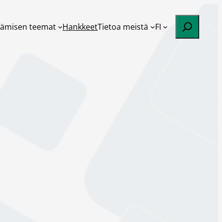
Etsi
tämisen teemat
Hankkeet
Tietoa meistä
FI