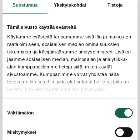
Suostumus
Yksityiskohdat
Tietoja
Tämä sivusto käyttää evästeitä
Käytämme evästeitä tarjoamamme sisällön ja mainosten
räätälöimiseen, sosiaalisen median ominaisuuksien
tukemiseen ja kävijämäärämme analysoimiseen. Lisäksi
jaamme sosiaalisen median, mainosalan ja analytiikka-
Juha Kiesi tuo kansainväliset verkostot Saloon –
alan kumppaneillemme tietoja siitä, miten käytät
tavoitteena houkutella investoivia yrityksiä
sivustoamme. Kumppanimme voivat yhdistää näitä
1.6.2026
tietoja muihin tietoihin, joita olet antanut heille tai joita on
kerätty, kun olet käyttänyt heidän palvelujaan.
Tietosuojaseloste >
Suostumuksen
Evästeet >
Välttämätön
valinta
Mieltymykset
Yrityssalo Oy