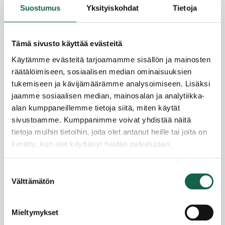
Suostumus
Yksityiskohdat
Tietoja
Tämä sivusto käyttää evästeitä
Käytämme evästeitä tarjoamamme sisällön ja mainosten
räätälöimiseen, sosiaalisen median ominaisuuksien
tukemiseen ja kävijämäärämme analysoimiseen. Lisäksi
Teollisuusasentaja kasvattaa resurssejaan
jaamme sosiaalisen median, mainosalan ja analytiikka-
yrityskaupalla – IT-line Service valittiin Suomen
alan kumppaneillemme tietoja siitä, miten käytät
parhaiden yritysten joukkoon
sivustoamme. Kumppanimme voivat yhdistää näitä
8.1.2025
tietoja muihin tietoihin, joita olet antanut heille tai joita on
kerätty, kun olet käyttänyt heidän palvelujaan.
Tietosuojaseloste >
Suostumuksen
Evästeet >
Välttämätön
valinta
Mieltymykset
Yrityssalo Oy