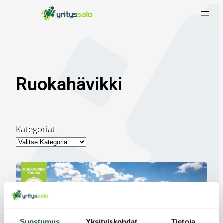
Siirry
sisältöön
Ruokahävikki
Kategoriat
Suostumus
Yksityiskohdat
Tietoja