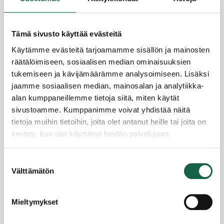
Tämä sivusto käyttää evästeitä
Käytämme evästeitä tarjoamamme sisällön ja mainosten
räätälöimiseen, sosiaalisen median ominaisuuksien
Ratkaisut ruokahävikkiin löytyvät
tukemiseen ja kävijämäärämme analysoimiseen. Lisäksi
suunnitelmallisuudesta ja ajattelutavan
jaamme sosiaalisen median, mainosalan ja analytiikka-
muutoksesta
alan kumppaneillemme tietoja siitä, miten käytät
4.12.2024
sivustoamme. Kumppanimme voivat yhdistää näitä
tietoja muihin tietoihin, joita olet antanut heille tai joita on
kerätty, kun olet käyttänyt heidän palvelujaan.
Tietosuojaseloste >
Suostumuksen
Evästeet >
Välttämätön
valinta
Yrityssalo Oy
Mieltymykset
Joensuunkatu 7