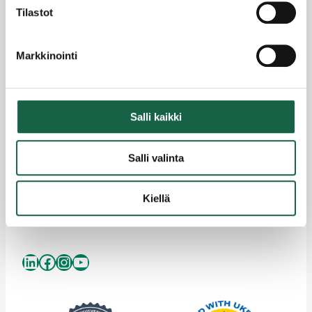
24100 SALO
Tilastot
p.
+358 44 778 2142
yrityssalo@yrityssalo.fi
Markkinointi
Salli kaikki
Salossa
toihinsaloon.fi
Salli valinta
investinsalo.fi
Vapaat toimitilat
Kiellä
visitsalo.fi
lounapuisto.fi
LinkedIn
Facebook
Instagram
YouTube