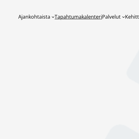
Ajankohtaista
Tapahtumakalenteri
Palvelut
Kehit