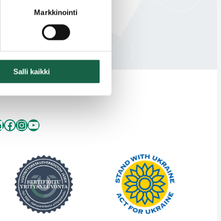
Markkinointi
Salli kaikki
inkedIn
Facebook
Instagram
YouTube