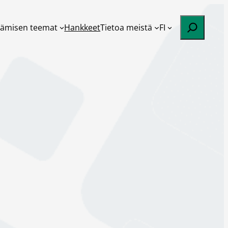
Etsi
tämisen teemat
Hankkeet
Tietoa meistä
FI