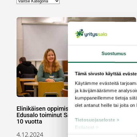
Suostumus
Tämä sivusto käyttää eväste
Käytämme evästeitä tarjoama
ja kävijämäärämme analysoim
kumppaneillemme tietoja siitä
olet antanut heille tai joita o
Elinikäisen oppimisen edelläkävijä –
Edusalo toiminut Salon työelämän tukena jo
Tietosuojaseloste >
10 vuotta
Evästeet >
4.12.2024