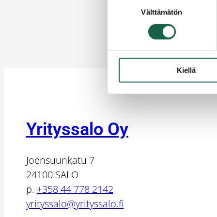
Suostumuksen
Välttämätön
valinta
Kiellä
Yrityssalo Oy
Joensuunkatu 7
24100 SALO
p.
+358 44 778 2142
yrityssalo@yrityssalo.fi