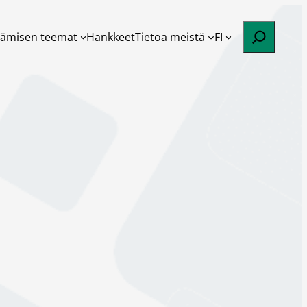
Etsi
tämisen teemat
Hankkeet
Tietoa meistä
FI