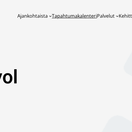
Ajankohtaista
Tapahtumakalenteri
Palvelut
Kehit
ol