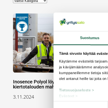
Suostumus
Tämä sivusto käyttää eväste
Käytämme evästeitä tarjoama
ja kävijämäärämme analysoim
kumppaneillemme tietoja siitä
olet antanut heille tai joita o
Inosence Polyol löytää muovista uusia
kiertotalouden mahdollisuuksia
Tietosuojaseloste >
3.11.2024
Evästeet >
Suostumuksen