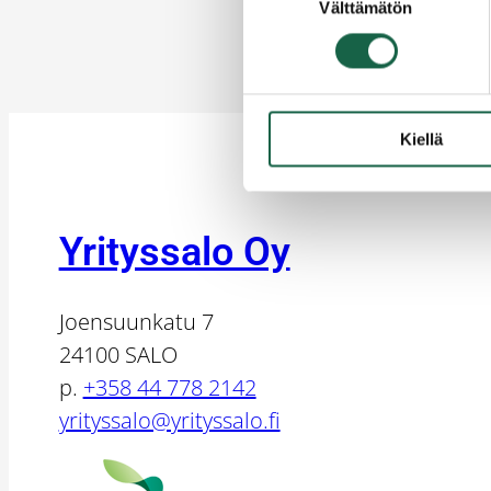
Välttämätön
valinta
Kiellä
Yrityssalo Oy
Joensuunkatu 7
24100 SALO
p.
+358 44 778 2142
yrityssalo@yrityssalo.fi