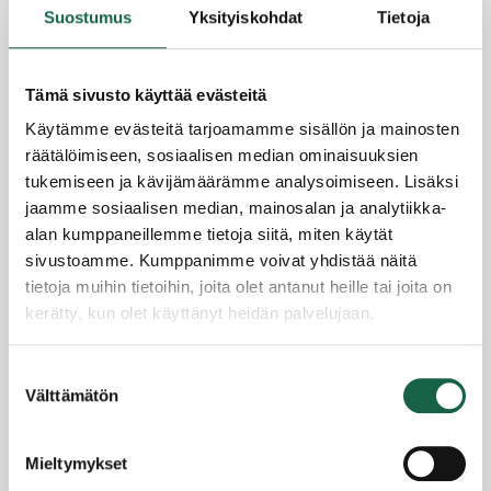
Suostumus
Yksityiskohdat
Tietoja
Tämä sivusto käyttää evästeitä
Käytämme evästeitä tarjoamamme sisällön ja mainosten
räätälöimiseen, sosiaalisen median ominaisuuksien
tukemiseen ja kävijämäärämme analysoimiseen. Lisäksi
jaamme sosiaalisen median, mainosalan ja analytiikka-
GSAI-ohjelma avasi Koll Groupin silmät uusille
alan kumppaneillemme tietoja siitä, miten käytät
markkinoille ja tekoälyn mahdollisuuksille
sivustoamme. Kumppanimme voivat yhdistää näitä
4.3.2026
tietoja muihin tietoihin, joita olet antanut heille tai joita on
kerätty, kun olet käyttänyt heidän palvelujaan.
Tietosuojaseloste >
Suostumuksen
Evästeet >
Välttämätön
valinta
Mieltymykset
Yrityssalo Oy