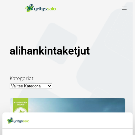
Siirry
sisältöön
alihankintaketjut
Kategoriat