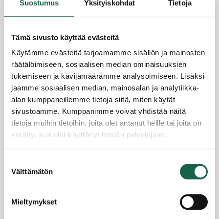
Suostumus
Yksityiskohdat
Tietoja
Tämä sivusto käyttää evästeitä
Käytämme evästeitä tarjoamamme sisällön ja mainosten
räätälöimiseen, sosiaalisen median ominaisuuksien
Globaali epävarmuus luo uusia
tukemiseen ja kävijämäärämme analysoimiseen. Lisäksi
liiketoimintamahdollisuuksia –
jaamme sosiaalisen median, mainosalan ja analytiikka-
puolustusteollisuuden alihankintaketjut
salolaisyritysten ulottuvilla
alan kumppaneillemme tietoja siitä, miten käytät
sivustoamme. Kumppanimme voivat yhdistää näitä
6.5.2025
tietoja muihin tietoihin, joita olet antanut heille tai joita on
kerätty, kun olet käyttänyt heidän palvelujaan.
Tietosuojaseloste >
Suostumuksen
Evästeet >
Välttämätön
valinta
Yrityssalo Oy
Mieltymykset
Joensuunkatu 7