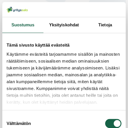
tulisi olla
mistä voit saada rahoitusta yrityksellesi
miten yrityksen rekisteröinti tapahtuu
Suostumus
Yksityiskohdat
Tietoja
Perustamisopas päivitetään vuotuisasti ja sitä
löytyy kieliversioita.
Tämä sivusto käyttää evästeitä
Opas on toteutettu yhteistyössä
Käytämme evästeitä tarjoamamme sisällön ja mainosten
Uusyrityskeskuksen kanssa
räätälöimiseen, sosiaalisen median ominaisuuksien
Tutust
tukemiseen ja kävijämäärämme analysoimiseen. Lisäksi
u
jaamme sosiaalisen median, mainosalan ja analytiikka-
sähköi
alan kumppaneillemme tietoja siitä, miten käytät
siin
materi
sivustoamme. Kumppanimme voivat yhdistää näitä
aaleihi
tietoja muihin tietoihin, joita olet antanut heille tai joita on
n
maksu
kerätty, kun olet käyttänyt heidän palvelujaan.
tta
Tietosuojaseloste >
Perustamisopas
Suostumuksen
Evästeet >
Välttämätön
På svenska / in english
valinta