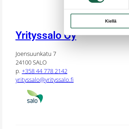
Kiellä
Yrityssalo Oy
Joensuunkatu 7
24100 SALO
p.
+358 44 778 2142
yrityssalo@yrityssalo.fi