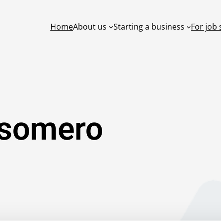
Home
About us
Starting a business
For job
osomero