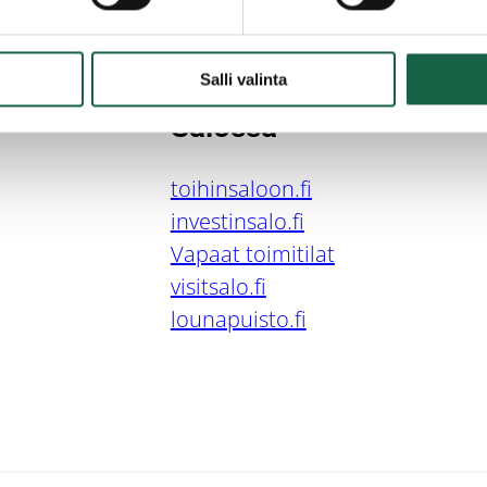
Salli valinta
L
Salossa
toihinsaloon.fi
investinsalo.fi
Vapaat toimitilat
visitsalo.fi
lounapuisto.fi