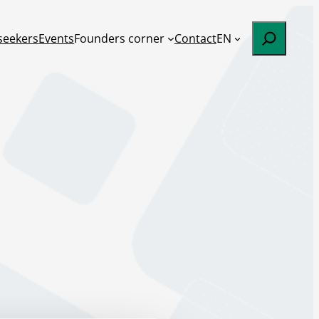
Etsi
 seekers
Events
Founders corner
Contact
EN