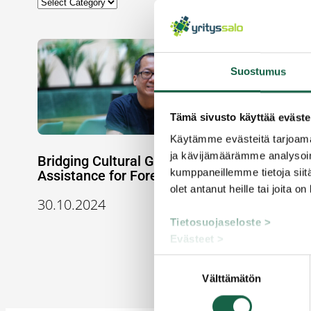
Suostumus
Tämä sivusto käyttää eväste
Käytämme evästeitä tarjoama
ja kävijämäärämme analysoim
Bridging Cultural Gaps – Yrityssalo Offers
kumppaneillemme tietoja siitä
Assistance for Foreign Entrepreneurs
olet antanut heille tai joita o
30.10.2024
Tietosuojaseloste >
Evästeet >
Suostumuksen
Välttämätön
valinta