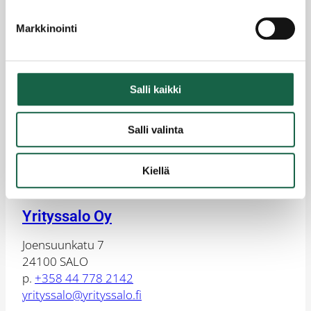
Markkinointi
Hiilijalanjälki haltuun Riikin alueen yritysten mallilla
3.4.2024
Salli kaikki
1
2
Salli valinta
Kiellä
Yrityssalo Oy
Joensuunkatu 7
24100 SALO
p.
+358 44 778 2142
yrityssalo@yrityssalo.fi