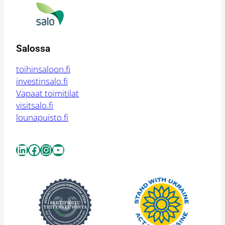
Salossa
toihinsaloon.fi
investinsalo.fi
Vapaat toimitilat
visitsalo.fi
lounapuisto.fi
LinkedIn
Facebook
Instagram
YouTube