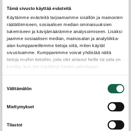
Tämä sivusto käyttää evästeitä
Käytämme evästeitä tarjoamamme sisällön ja mainosten
räätälöimiseen, sosiaalisen median ominaisuuksien
Salomaan Konepaja ottaa tehot irti
tukemiseen ja kävijämäärämme analysoimiseen. Lisäksi
monimuotoisuudesta
jaamme sosiaalisen median, mainosalan ja analytiikka-
26.6.2024
alan kumppaneillemme tietoja siitä, miten käytät
sivustoamme. Kumppanimme voivat yhdistää näitä
tietoja muihin tietoihin, joita olet antanut heille tai joita on
kerätty, kun olet käyttänyt heidän palvelujaan.
Tietosuojaseloste >
Suostumuksen
Evästeet >
Välttämätön
valinta
Mieltymykset
Tilastot