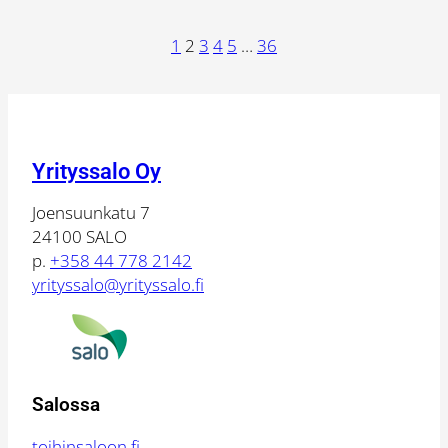
1
2
3
4
5
…
36
Yrityssalo Oy
Joensuunkatu 7
24100 SALO
p.
+358 44 778 2142
yrityssalo@yrityssalo.fi
Salossa
toihinsaloon.fi