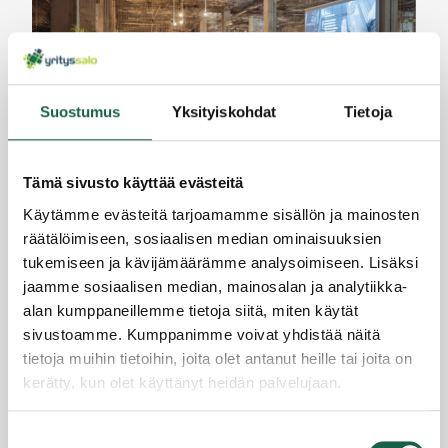
Suostumus
Yksityiskohdat
Tietoja
Tämä sivusto käyttää evästeitä
Selvitys nostaa esiin Salon seudun elämystalouden
Käytämme evästeitä tarjoamamme sisällön ja mainosten
vahvuudet
räätälöimiseen, sosiaalisen median ominaisuuksien
6.5.2026
tukemiseen ja kävijämäärämme analysoimiseen. Lisäksi
jaamme sosiaalisen median, mainosalan ja analytiikka-
alan kumppaneillemme tietoja siitä, miten käytät
sivustoamme. Kumppanimme voivat yhdistää näitä
tietoja muihin tietoihin, joita olet antanut heille tai joita on
kerätty, kun olet käyttänyt heidän palvelujaan.
Tietosuojaseloste >
Suostumuksen