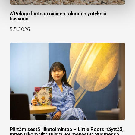
A’Pelago luotsaa sinisen talouden yrityksiä
kasvuun
5.5.2026
Piirtämisestä liiketoimintaa – Little Roots näyttää,
miten ulkomailta tuleva voi menestyä Suomessa