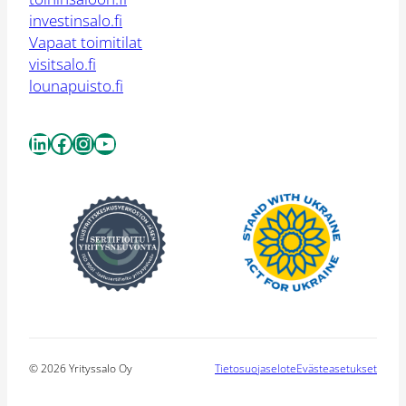
investinsalo.fi
Vapaat toimitilat
visitsalo.fi
lounapuisto.fi
LinkedIn
Facebook
Instagram
YouTube
© 2026 Yrityssalo Oy
Tietosuojaselote
Evästeasetukset